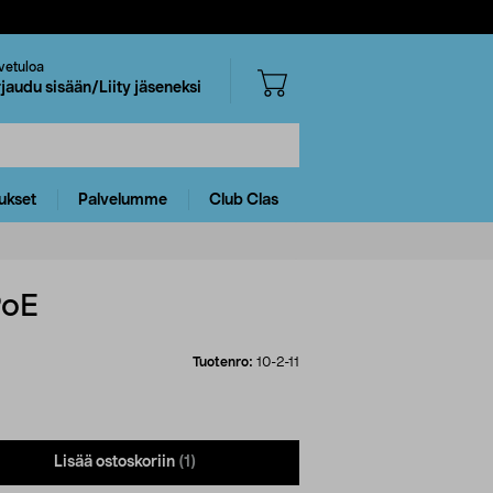
vetuloa
rjaudu sisään/Liity jäseneksi
ukset
Palvelumme
Club Clas
PoE
Tuotenro:
10-2-11
Lisää ostoskoriin
(1)