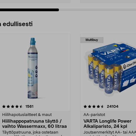
 edullisesti
Multibuy
4.5viidestä
arvostelut
4.5viidestä
arvostelut
1561
24104
tähdestä
Hiilihapotuslaitteet & maut
AA-paristot
Hiilihappopatruuna täyttö /
VARTA Longlife Power
vaihto Wassermaxx, 60 litraa
Alkaliparisto, 24 kpl
Täyttöpatruuna, joka ostetaan
Joutsenmerkityt AA- tai AA