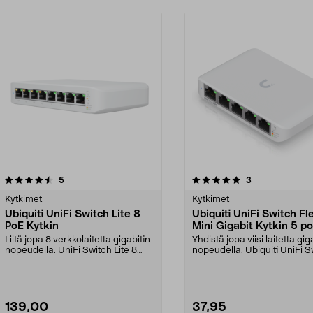
5.0 viidestä
arvostelut
5.0 viidestä
arvostelut
5
3
tähdestä
Kytkimet
Kytkimet
Ubiquiti UniFi Switch Lite 8
Ubiquiti UniFi Switch Fl
PoE Kytkin
Mini Gigabit Kytkin 5 po
Liitä jopa 8 verkkolaitetta gigabitin
Yhdistä jopa viisi laitetta gig
nopeudella. UniFi Switch Lite 8
nopeudella. Ubiquiti UniFi S
PoE -kytki...
Flex Min...
139,00
37,95