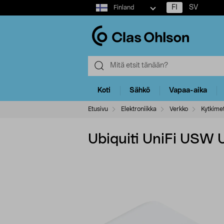
Select
FI
SV
Finland
market
Koti
Sähkö
Vapaa-aika
Etusivu
Elektroniikka
Verkko
Kytkime
Ubiquiti UniFi USW 