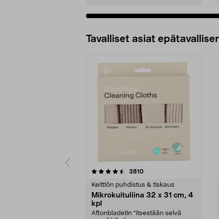
Tavalliset asiat epätavallisen
5viidestä
4.5viidestä
arvostelut
3810
tähdestä
tähdestä
Keittiön puhdistus & tiskaus
Mikrokuituliina 32 x 31 cm, 4
kpl
Aftonbladetin "itsestään selvä