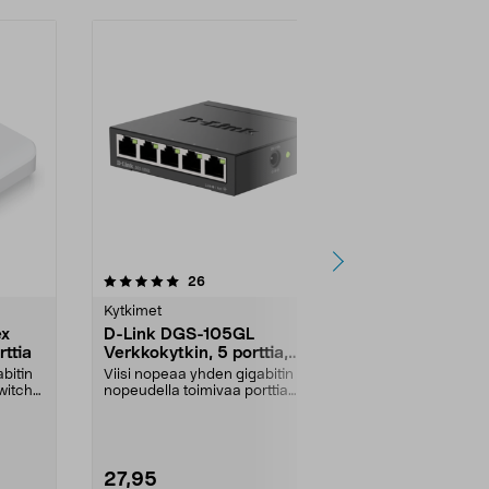
4.0 viidestä
arvostelut
26
2
0.0
tähdestä
tähdestä
Kytkimet
Kytkimet
ex
D-Link DGS-105GL
Ubiquiti Un
rttia
Verkkokytkin, 5 porttia,
Virtasoviti
gigabitti
abitin
Viisi nopeaa yhden gigabitin
Syöttää virtaa
witch
nopeudella toimivaa porttia
verkkokaapelin
joustavaan verkkoliiken...
data kulkevat 
27,95
24,95