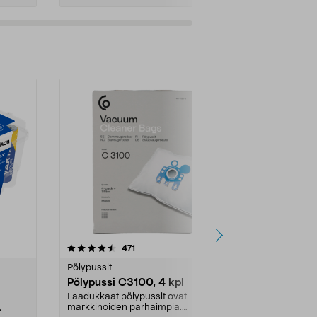
4.5viidestä
arvostelut
4.5
471
6
tähdestä
tähdestä
Pölypussit
Kierrätys & ro
Pölypussi C3100, 4 kpl
Roskapussi,
kahvat, 30 l
Laadukkaat pölypussit ovat
markkinoiden parhaimpia.
A-
Testivoittaja 