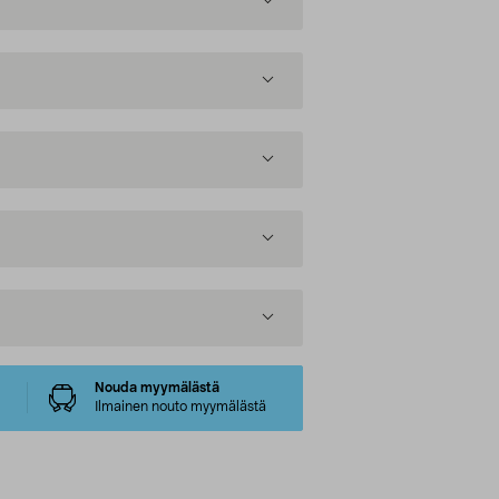
Nouda myymälästä
Ilmainen nouto myymälästä