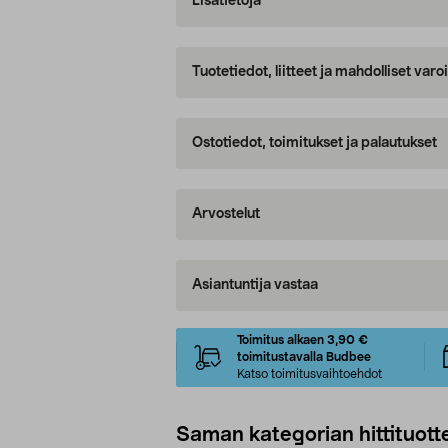
Lisätietoja
Tuotetiedot, liitteet ja mahdolliset var
Ostotiedot, toimitukset ja palautukset
Arvostelut
Asiantuntija vastaa
Toimitus alkaen 3,90 €
toimitustavalla Budbee
Katso toimitusvaihtoehdot
Saman kategorian hittituott