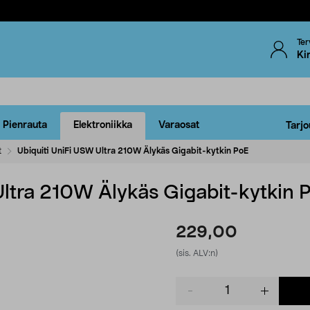
Ter
Ki
Pienrauta
Elektroniikka
Varaosat
Tarjo
t
Ubiquiti UniFi USW Ultra 210W Älykäs Gigabit-kytkin PoE
Ultra 210W Älykäs Gigabit-kytkin 
229,00
(sis. ALV:n)
Product
quantity