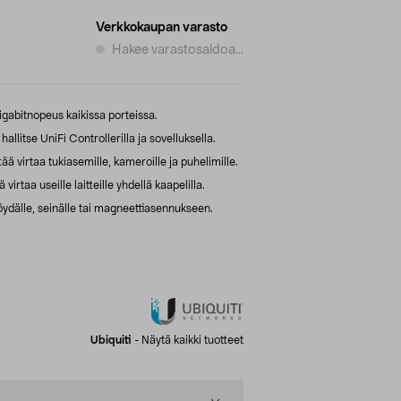
Verkkokaupan varasto
Hakee varastosaldoa...
igabitnopeus kaikissa porteissa.
llitse UniFi Controllerilla ja sovelluksella.
ää virtaa tukiasemille, kameroille ja puhelimille.
irtaa useille laitteille yhdellä kaapelilla.
öydälle, seinälle tai magneettiasennukseen.
Ubiquiti
-
Näytä kaikki tuotteet