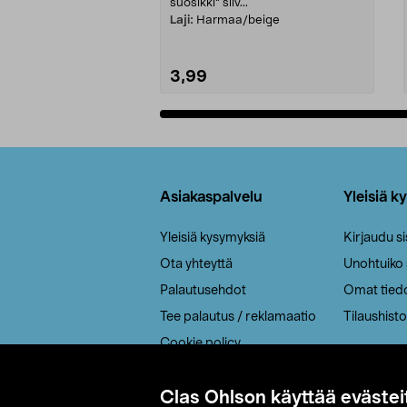
suosikki" siiv...
Laji:
Harmaa/beige
3,99
Lisää ostoskoriin
Alatunniste
Asiakaspalvelu
Yleisiä k
Yleisiä kysymyksiä
Kirjaudu s
Ota yhteyttä
Unohtuiko
Palautusehdot
Omat tied
Tee palautus / reklamaatio
Tilaushisto
Cookie policy
Toimitustavat
Clas Ohlson käyttää evästei
Saavutettavuus