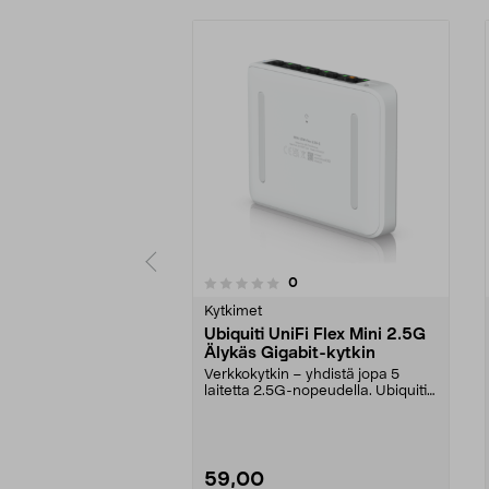
4.5 viidestä
arvostelut
0
0 viidestä
tähdestä
tähdestä
Kytkimet
Ubiquiti UniFi Flex Mini 2.5G
Älykäs Gigabit-kytkin
Verkkokytkin – yhdistä jopa 5
laitetta 2.5G-nopeudella. Ubiquiti
UniFi Flex Mini...
59,00