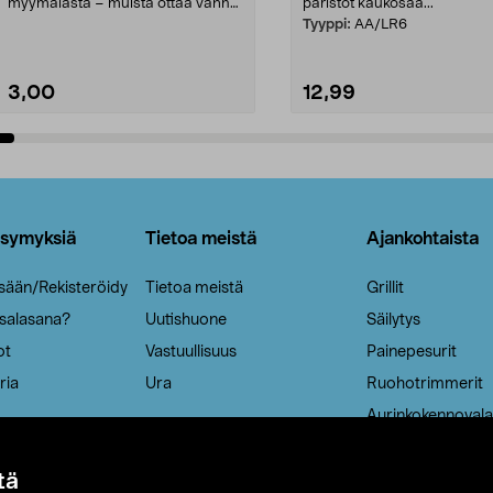
myymälästä – muista ottaa vanha
paristot kaukosää...
patruuna mukaasi m...
Tyyppi:
AA/LR6
3,00
12,99
Lisää ostoskoriin
Lisää ostoskoriin
ysymyksiä
Tietoa meistä
Ajankohtaista
isään/Rekisteröidy
Tietoa meistä
Grillit
 salasana?
Uutishuone
Säilytys
ot
Vastuullisuus
Painepesurit
ria
Ura
Ruohotrimmerit
Aurinkokennovala
tä