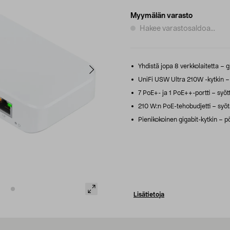
Myymälän varasto
Hakee varastosaldoa...
Yhdistä jopa 8 verkkolaitetta – g
UniFi USW Ultra 210W -kytkin – ha
7 PoE+- ja 1 PoE++-portti – syött
210 W:n PoE-tehobudjetti – syötä v
Pienikokoinen gigabit-kytkin – p
Lisätietoja