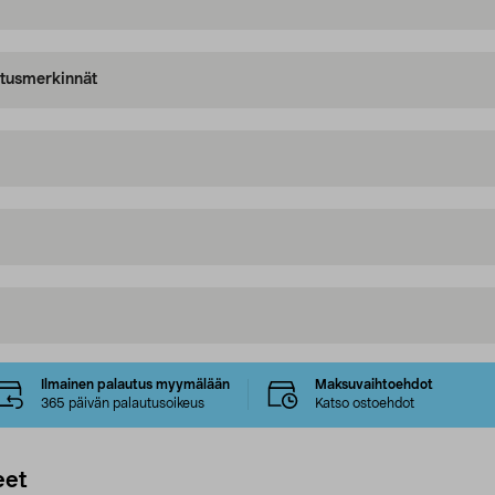
oitusmerkinnät
Ilmainen palautus myymälään
Maksuvaihtoehdot
365 päivän palautusoikeus
Katso ostoehdot
eet