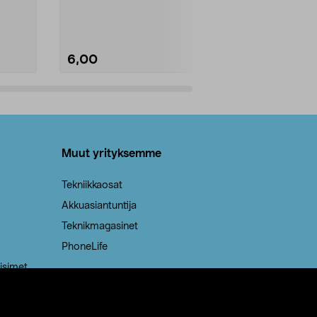
Kestävä, jopa 50 % suurempi ...
roskapussi u
Roskapussi, jo
6,00
2,00
Lisää ostoskoriin
Lisää
Muut yrityksemme
Tekniikkaosat
Akkuasiantuntija
Teknikmagasinet
PhoneLife
isimet