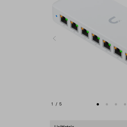
1
/
5