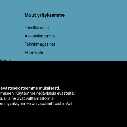
Muut yrityksemme
Tekniikkaosat
Akkuasiantuntija
Teknikmagasinet
PhoneLife
isimet
i
evästeselosteemme mukaisesti
.
miseen. Käytämme neljänlaisia evästeitä:
i, sillä ne ovat välttämättömiä
den hyväksyminen on vapaaehtoista. Voit
si myymälä