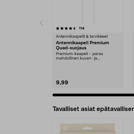
5 viidestä
4.0 viidestä
arvostelut
114
tähdestä
tähdestä
Antennikaapelit & tarvikkeet
Antennikaapeli Premium
Quad-suojaus
Premium-kaapeli – paras
mahdollinen kuvan- ja...
9,99
Tavalliset asiat epätavallisen