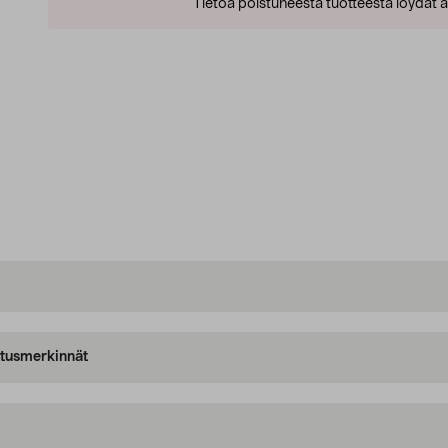
Tietoa poistuneesta tuotteesta löydät al
oitusmerkinnät