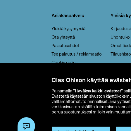
Alatunniste
Asiakaspalvelu
Yleisiä k
Yleisiä kysymyksiä
Kirjaudu s
Ota yhteyttä
Unohtuiko
Palautusehdot
Omat tied
Tee palautus / reklamaatio
Tilaushisto
Cookie policy
Toimitustavat
Clas Ohlson käyttää evästei
Saavutettavuus
Painamalla
”Hyväksy kaikki evästeet”
sall
Evästeitä käytetään sivuston käyttökokem
välttämättömät, toiminnalliset, analyyttise
verkkosivuston sisällön toimimisen kannalt
perua suostumuksesi milloin vain muuttama
© 2026 Clas