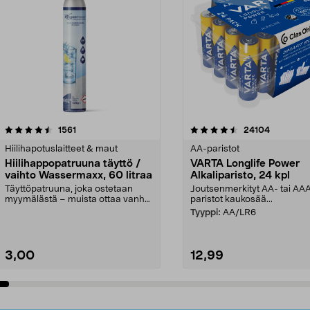
4.5viidestä
arvostelut
4.5viidestä
arvostelut
1561
24104
tähdestä
Hiilihapotuslaitteet & maut
AA-paristot
Hiilihappopatruuna täyttö /
VARTA Longlife Power
vaihto Wassermaxx, 60 litraa
Alkaliparisto, 24 kpl
Täyttöpatruuna, joka ostetaan
Joutsenmerkityt AA- tai AA
myymälästä – muista ottaa vanha
paristot kaukosää...
patruuna mukaasi m...
Tyyppi:
AA/LR6
3,00
12,99
Lisää ostoskoriin
Lisää ostoskoriin