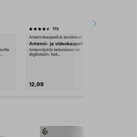
5.0 viidestä
arvostelut
4.5
773
1
tähdestä
tähdestä
Antennikaapelit & tarvikkeet
Antennikaapel
Antenni- ja videokaapeli
One For Al
antenni ulo
ville
Antennijohto televisioon tai
.
digiboksiin. Kak...
Kristallinkirk
ulkokäytössä
For All – si...
12,99
72,00