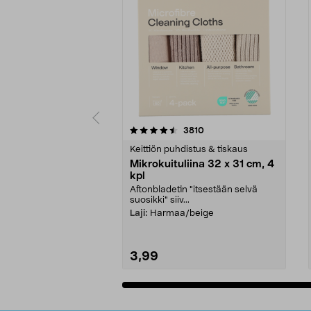
5viidestä
4.5viidestä
arvostelut
3810
tähdestä
tähdestä
Keittiön puhdistus & tiskaus
Mikrokuituliina 32 x 31 cm, 4
kpl
Aftonbladetin "itsestään selvä
suosikki" siiv...
Laji:
Harmaa/beige
3,99
Lisää ostoskoriin