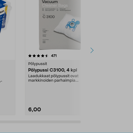
4.5viidestä
arvostelut
4.5
471
6
tähdestä
tähdestä
Pölypussit
Kierrätys & ro
Pölypussi C3100, 4 kpl
Roskapussi,
kahvat, 30 l
Laadukkaat pölypussit ovat
markkinoiden parhaimpia.
A-
Testivoittaja 
Kestävä, jopa 50 % suurempi ...
roskapussi u
Roskapussi, jo
6,00
2,00
Lisää ostoskoriin
Lisää