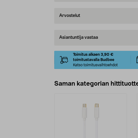
Arvostelut
Asiantuntija vastaa
Toimitus alkaen 3,90 €
toimitustavalla Budbee
Katso toimitusvaihtoehdot
Saman kategorian hittituott