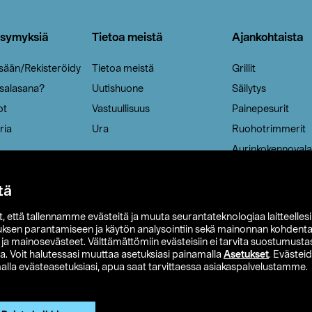
ysymyksiä
Tietoa meistä
Ajankohtaista
isään/Rekisteröidy
Tietoa meistä
Grillit
 salasana?
Uutishuone
Säilytys
ot
Vastuullisuus
Painepesurit
ria
Ura
Ruohotrimmerit
Aurinkokennovala
tä
it, että tallennamme evästeitä ja muuta seurantateknologiaa laitteelles
uksen parantamiseen ja käytön analysointiin sekä mainonnan kohdenta
t ja mainosevästeet. Välttämättömiin evästeisiin ei tarvita suostumustas
a. Voit halutessasi muuttaa asetuksiasi painamalla
Asetukset
. Evästei
lla evästeasetuksiasi, apua saat tarvittaessa asiakaspalvelustamme.
 Ohlson
Club Clas
Ostoehdot
Tietosuojaseloste
Et
Näytä hinnat ilman ALV:a