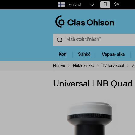
Select
FI
SV
Finland
market
Koti
Sähkö
Vapaa-aika
Etusivu
Elektroniikka
TV-tarvikkeet
A
Universal LNB Quad