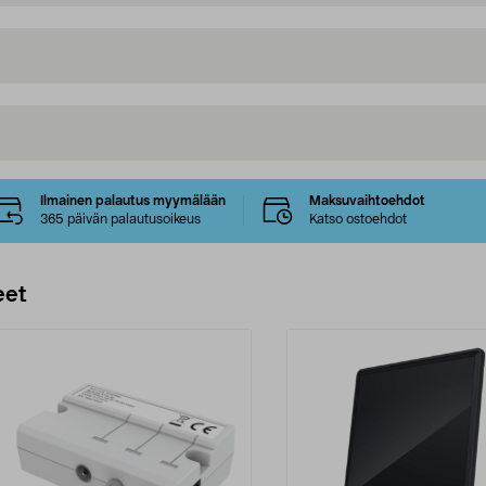
Ilmainen palautus myymälään
Maksuvaihtoehdot
365 päivän palautusoikeus
Katso ostoehdot
eet