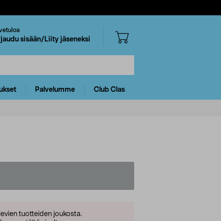
vetuloa
rjaudu sisään/Liity jäseneksi
ukset
Palvelumme
Club Clas
levien tuotteiden joukosta.