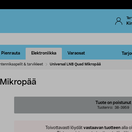
Ter
Ki
Pienrauta
Elektroniikka
Varaosat
Tarjo
ntennikaapelit & tarvikkeet
Universal LNB Quad Mikropää
 Mikropää
Tuote on poistunut
Tuotenro:
38-3959
Toivottavasti löydät
vastaavan tuotteen
alla o