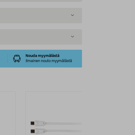
Nouda myymälästä
Ilmainen nouto myymälästä