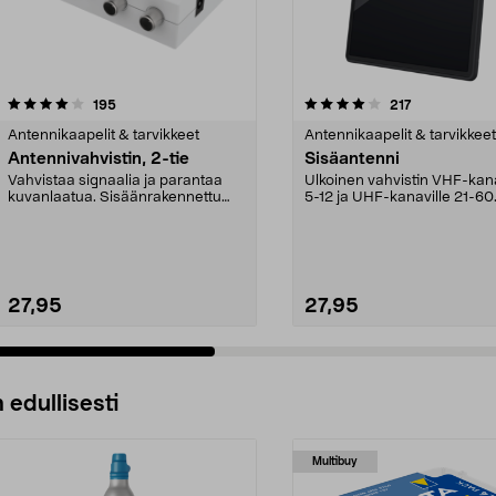
4.0 viidestä
arvostelut
4.5 viidestä
arvostelut
195
217
tähdestä
Antennikaapelit & tarvikkeet
Antennikaapelit & tarvikkeet
Antennivahvistin, 2-tie
Sisäantenni
Vahvistaa signaalia ja parantaa
Ulkoinen vahvistin VHF-kana
kuvanlaatua. Sisäänrakennettu
5-12 ja UHF-kanaville 21-60
jakaja, liitä jopa...
Erittäin hyvä vast...
27,95
27,95
 edullisesti
Multibuy