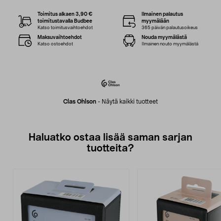
Toimitus alkaen 3,90 €
Ilmainen palautus
toimitustavalla Budbee
myymälään
Katso toimitusvaihtoehdot
365 päivän palautusoikeus
Maksuvaihtoehdot
Nouda myymälästä
Katso ostoehdot
Ilmainen nouto myymälästä
Clas Ohlson
-
Näytä kaikki tuotteet
Haluatko ostaa lisää saman sarjan
tuotteita?