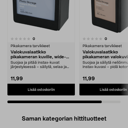
arvostelut
arvostelut
0
0
0.0 viidestä
tähdestä
Pikakamera tarvikkeet
Pikakamera tarvikkeet
Valokuvalaatikko
Valokuvalaatikko
pikakameran kuville, wide-
pikakameran valokuvil
koko
neliö
Suojaa ja pitää instax-kuvat
Suojaa ja säilytä neliönm
järjestyksessä – säilytä, selaa ja
instax-kuvasi – pidä koton
lajittele. Insta...
mukaan. Va...
11,99
11,99
Lisää ostoskoriin
Lisää ostoskoriin
Saman kategorian hittituotteet