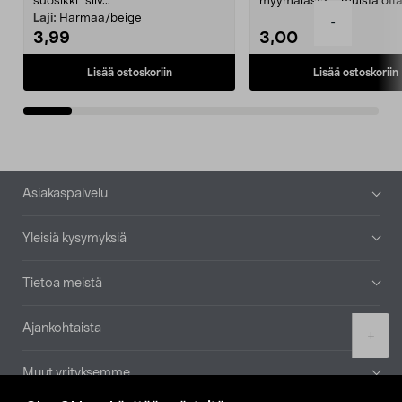
suosikki" siiv...
myymälästä – muista ott
patruuna mukaasi m...
Laji:
Harmaa/beige
-
3,99
3,00
Lisää ostoskoriin
Lisää ostoskoriin
Alatunniste
Asiakaspalvelu
Yleisiä kysymyksiä
Tietoa meistä
Ajankohtaista
Product
+
quantity
Muut yrityksemme