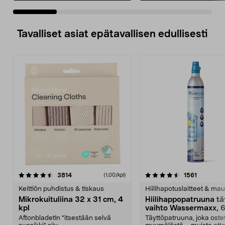
Tavalliset asiat epätavallisen edullisesti
4.5viidestä
arvostelut
4.5viidestä
arvostelu
3814
1561
(1,00/kpl)
tähdestä
t
Keittiön puhdistus & tiskaus
Hiilihapotuslaitteet & mau
Mikrokuituliina 32 x 31 cm, 4
Hiilihappopatruuna tä
kpl
vaihto Wassermaxx, 6
Aftonbladetin "itsestään selvä
Täyttöpatruuna, joka ost