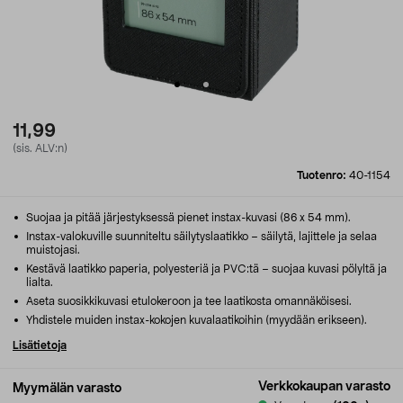
11,99
(sis. ALV:n)
Tuotenro:
40-1154
Suojaa ja pitää järjestyksessä pienet instax-kuvasi (86 x 54 mm).
Instax-valokuville suunniteltu säilytyslaatikko – säilytä, lajittele ja selaa
muistojasi.
Kestävä laatikko paperia, polyesteriä ja PVC:tä – suojaa kuvasi pölyltä ja
lialta.
Aseta suosikkikuvasi etulokeroon ja tee laatikosta omannäköisesi.
Yhdistele muiden instax-kokojen kuvalaatikoihin (myydään erikseen).
Lisätietoja
Verkkokaupan varasto
Myymälän varasto