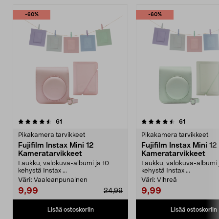
-60%
-60%
4.5 viidestä
arvostelut
4.5 viidestä
arvostelut
61
61
tähdestä
t
Pikakamera tarvikkeet
Pikakamera tarvikkeet
Fujifilm Instax Mini 12
Fujifilm Instax Mini 12
Kameratarvikkeet
Kameratarvikkeet
Laukku, valokuva-albumi ja 10
Laukku, valokuva-albumi 
kehystä Instax ...
kehystä Instax ...
Väri:
Vaaleanpunainen
Väri:
Vihreä
9,99
9,99
24,99
Lisää ostoskoriin
Lisää ostoskoriin