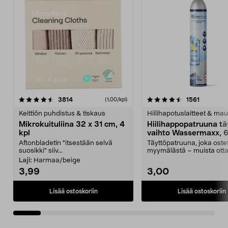
4.5viidestä
arvostelut
4.5viidestä
arvostelu
3814
1561
(1,00/kpl)
tähdestä
t
Keittiön puhdistus & tiskaus
Hiilihapotuslaitteet & mau
Mikrokuituliina 32 x 31 cm, 4
Hiilihappopatruuna tä
kpl
vaihto Wassermaxx, 6
Aftonbladetin "itsestään selvä
Täyttöpatruuna, joka ost
suosikki" siiv...
myymälästä – muista ott
patruuna mukaasi m...
Laji:
Harmaa/beige
3,99
3,00
Lisää ostoskoriin
Lisää ostoskoriin