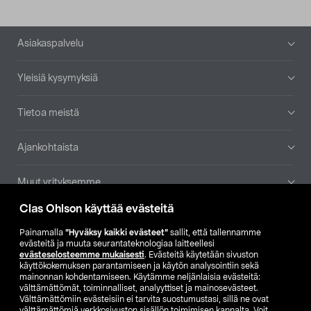
Alatunniste
Asiakaspalvelu
Yleisiä kysymyksiä
Tietoa meistä
Ajankohtaista
Muut yrityksemme
Clas Ohlson käyttää evästeitä
Etsi myymälä
Painamalla
”Hyväksy kaikki evästeet”
sallit, että tallennamme
evästeitä ja muuta seurantateknologiaa laitteellesi
SE
NO
FI
evästeselosteemme mukaisesti
. Evästeitä käytetään sivuston
käyttökokemuksen parantamiseen ja käytön analysointiin sekä
FI
SV
mainonnan kohdentamiseen. Käytämme neljänlaisia evästeitä:
välttämättömät, toiminnalliset, analyyttiset ja mainosevästeet.
Välttämättömiin evästeisiin ei tarvita suostumustasi, sillä ne ovat
välttämättömiä verkkosivuston sisällön toimimisen kannalta. Voit