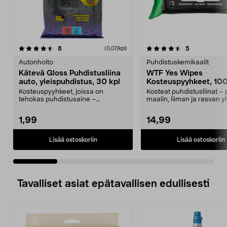
4.5 viidestä
arvostelut
4.5 viidestä
arvostelut
8
5
(0,07/kpl)
tähdestä
t
Autonhoito
Puhdistuskemikaalit
Kätevä Gloss Puhdistusliina
WTF Yes Wipes
auto, yleispuhdistus, 30 kpl
Kosteuspyyhkeet, 100
Kosteuspyyhkeet, joissa on
Kosteat puhdistusliinat – 
tehokas puhdistusaine –
maalin, liiman ja rasvan y
puhdistaa useimmat auton pinn...
pyyhkäisyll...
1,99
14,99
Lisää ostoskoriin
Lisää ostoskoriin
Tavalliset asiat epätavallisen edullisesti