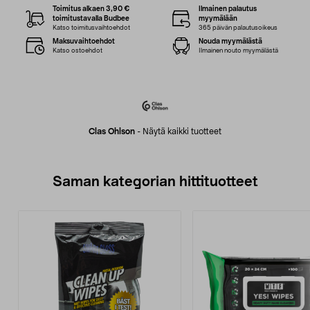
Toimitus alkaen 3,90 €
Ilmainen palautus
toimitustavalla Budbee
myymälään
Katso toimitusvaihtoehdot
365 päivän palautusoikeus
Maksuvaihtoehdot
Nouda myymälästä
Katso ostoehdot
Ilmainen nouto myymälästä
Clas Ohlson
-
Näytä kaikki tuotteet
Saman kategorian hittituotteet