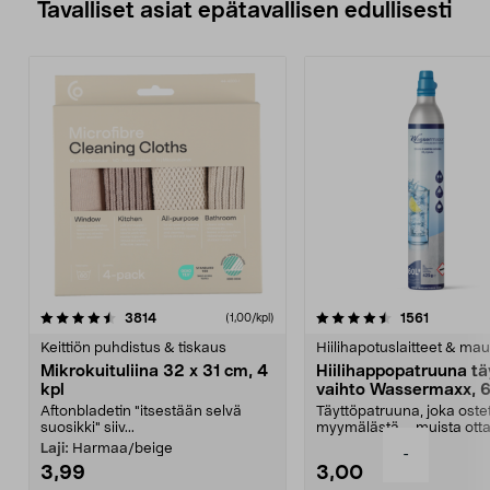
Tavalliset asiat epätavallisen edullisesti
4.5viidestä
arvostelut
4.5viidestä
arvostelu
3814
1561
(1,00/kpl)
tähdestä
t
Keittiön puhdistus & tiskaus
Hiilihapotuslaitteet & mau
Mikrokuituliina 32 x 31 cm, 4
Hiilihappopatruuna tä
kpl
vaihto Wassermaxx, 6
Aftonbladetin "itsestään selvä
Täyttöpatruuna, joka ost
suosikki" siiv...
myymälästä – muista ott
patruuna mukaasi m...
Laji:
Harmaa/beige
-
3,99
3,00