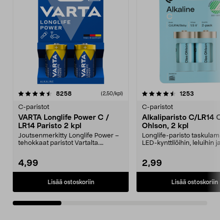
4.5 viidestä
arvostelut
4.5 viidestä
arvostelu
8258
1253
(2,50/kpl)
tähdestä
t
C-paristot
C-paristot
VARTA Longlife Power C /
Alkaliparisto C/LR14 
LR14 Paristo 2 kpl
Ohlson, 2 kpl
Joutsenmerkitty Longlife Power –
Longlife-paristo taskulam
tehokkaat paristot Vartalta.
LED-kynttilöihin, leluihin j
C-/LR14-paristo, 2...
radioihin. Jouts...
4,99
2,99
Lisää ostoskoriin
Lisää ostoskoriin