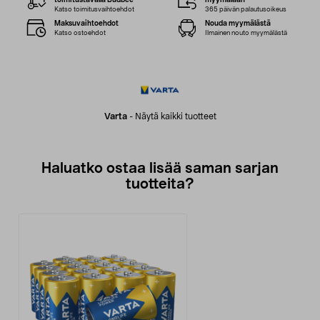
toimitustavalla Budbee
myymälään
Katso toimitusvaihtoehdot
365 päivän palautusoikeus
Maksuvaihtoehdot
Nouda myymälästä
Katso ostoehdot
Ilmainen nouto myymälästä
Varta
-
Näytä kaikki tuotteet
Haluatko ostaa lisää saman sarjan
tuotteita?