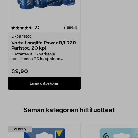
arvostelut
37
(1,99/kpl)
D-paristot
Varta Longlife Power D/LR20
Paristot, 20 kpl
Luotettavia D-paristoja
edullisessa 20 kappaleen
suurpakkauksessa.
Joutsenmerkit...
39,90
Lisää ostoskoriin
Saman kategorian hittituotteet
Multibuy