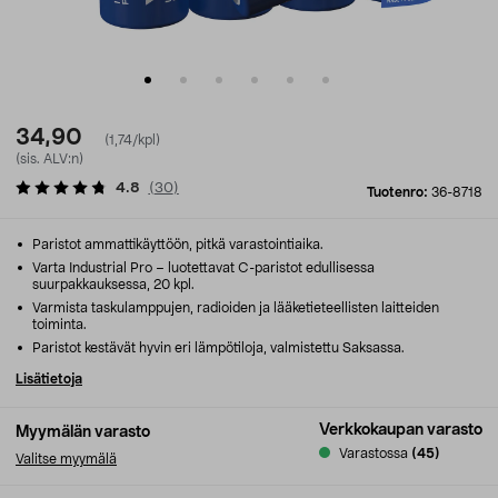
34,90
(1,74/kpl)
(sis. ALV:n)
4.8
(
30
)
Tuotenro:
36-8718
Paristot ammattikäyttöön, pitkä varastointiaika.
Varta Industrial Pro – luotettavat C-paristot edullisessa
suurpakkauksessa, 20 kpl.
Varmista taskulamppujen, radioiden ja lääketieteellisten laitteiden
toiminta.
Paristot kestävät hyvin eri lämpötiloja, valmistettu Saksassa.
Lisätietoja
Verkkokaupan varasto
Myymälän varasto
Varastossa
(45)
Valitse myymälä