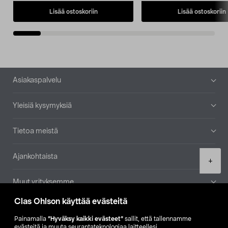
Lisää ostoskoriin
Lisää ostoskoriin
Alatunniste
Asiakaspalvelu
Yleisiä kysymyksiä
Tietoa meistä
Ajankohtaista
Product
+
quantity
Muut yrityksemme
Clas Ohlson käyttää evästeitä
Etsi myymälä
Painamalla
”Hyväksy kaikki evästeet”
sallit, että tallennamme
evästeitä ja muuta seurantateknologiaa laitteellesi