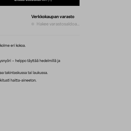
Verkkokaupan varasto
Hakee varastosaldoa...
kolme eri kokoa.
ysnyöri – helppo täyttää hedelmillä ja
aa takintaskussa tai laukussa.
tkitusti haitta-aineeton.