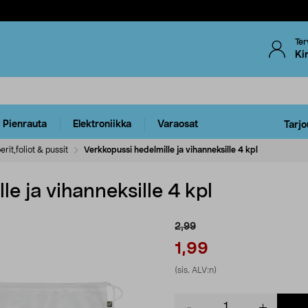
Ter
Ki
Pienrauta
Elektroniikka
Varaosat
Tarjo
rit,foliot & pussit
Verkkopussi hedelmille ja vihanneksille 4 kpl
e ja vihanneksille 4 kpl
2,99
1,99
(sis. ALV:n)
Product