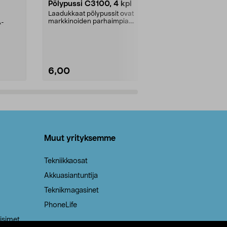
Pölypussi C3100, 4 kpl
Roskapussi,
kahvat, 30 l
Laadukkaat pölypussit ovat
markkinoiden parhaimpia.
A-
Testivoittaja 
Kestävä, jopa 50 % suurempi ...
roskapussi u
Roskapussi, jo
6,00
2,00
Lisää ostoskoriin
Lisää
Muut yrityksemme
Tekniikkaosat
Akkuasiantuntija
Teknikmagasinet
PhoneLife
isimet