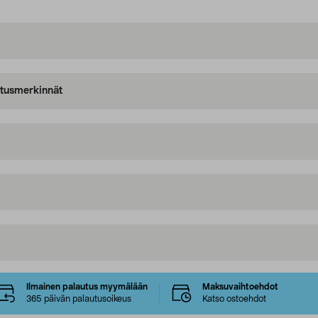
oitusmerkinnät
Ilmainen palautus myymälään
Maksuvaihtoehdot
365 päivän palautusoikeus
Katso ostoehdot