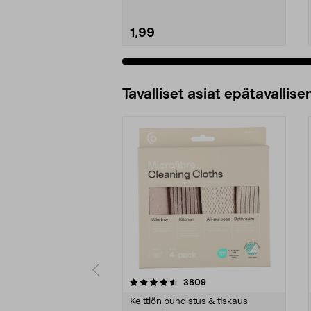
1,99
Tavalliset asiat epätavallisen
5viidestä
4.5viidestä
arvostelut
3809
tähdestä
tähdestä
Keittiön puhdistus & tiskaus