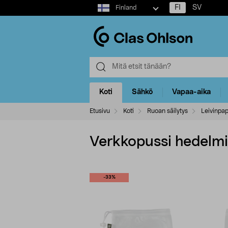
Select
FI
SV
Finland
market
Koti
Sähkö
Vapaa-aika
Etusivu
Koti
Ruoan säilytys
Leivinpape
Verkkopussi hedelmill
-33%