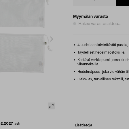
quantity
Myymälän varasto
Hakee varastosaldoa...
4 uudelleen käytettävää pussia, 
Täydelliset hedelmäostoksille.
Kestävä verkkopussi, jossa kirist
vihanneksilla.
Hedelmäpussi, joka vie vähän til
Oeko-Tex, turvallinen tekstiili, tu
02.2027
asti
Lisätietoja