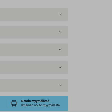
Nouda myymälästä
Ilmainen nouto myymälästä