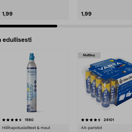
1,99
1,99
 edullisesti
Multibuy
4.5viidestä
arvostelut
4.5viidestä
arvostelut
1560
24101
tähdestä
Hiilihapotuslaitteet & maut
AA-paristot