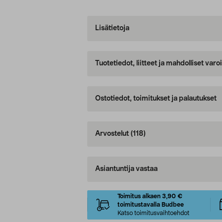
Lisätietoja
Tuotetiedot, liitteet ja mahdolliset var
Ostotiedot, toimitukset ja palautukset
Arvostelut
(118)
Asiantuntija vastaa
Toimitus alkaen 3,90 €
toimitustavalla Budbee
Katso toimitusvaihtoehdot