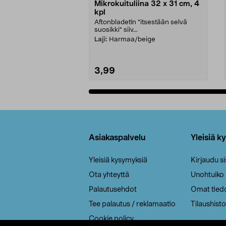
Mikrokuituliina 32 x 31 cm, 4
kpl
Aftonbladetin "itsestään selvä
suosikki" siiv...
Laji:
Harmaa/beige
3,99
Lisää ostoskoriin
Alatunniste
Asiakaspalvelu
Yleisiä k
Yleisiä kysymyksiä
Kirjaudu s
Ota yhteyttä
Unohtuiko
Palautusehdot
Omat tied
Tee palautus / reklamaatio
Tilaushisto
Cookie policy