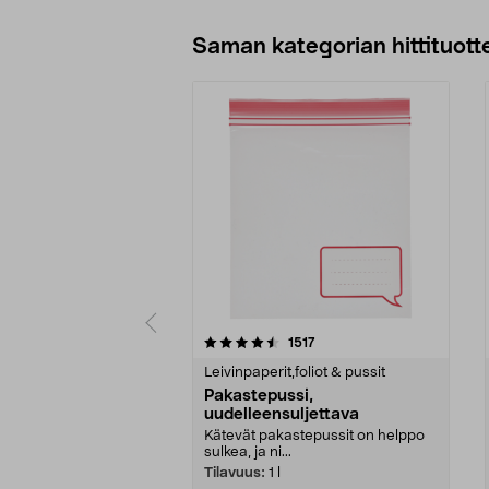
Saman kategorian hittituott
5 viidestä
4.5 viidestä
arvostelut
1517
tähdestä
tähdestä
Leivinpaperit,foliot & pussit
Pakastepussi,
uudelleensuljettava
Kätevät pakastepussit on helppo
sulkea, ja ni...
Tilavuus:
1 l