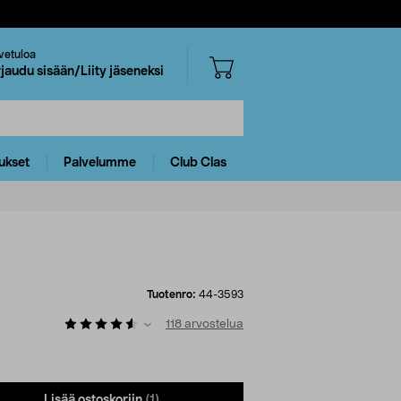
vetuloa
rjaudu sisään/Liity jäseneksi
ukset
Palvelumme
Club Clas
Tuotenro:
44-3593
118
arvostelua
Lisää ostoskoriin
(1)