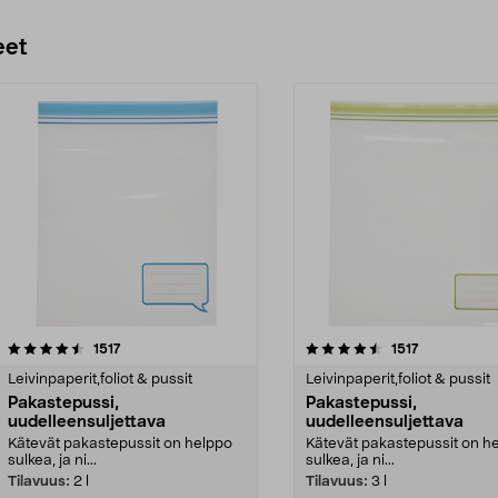
eet
4.5 viidestä
arvostelut
4.5 viidestä
arvostelut
1517
1517
tähdestä
Leivinpaperit,foliot & pussit
Leivinpaperit,foliot & pussit
Pakastepussi,
Pakastepussi,
uudelleensuljettava
uudelleensuljettava
Kätevät pakastepussit on helppo
Kätevät pakastepussit on h
sulkea, ja ni...
sulkea, ja ni...
Tilavuus:
2 l
Tilavuus:
3 l