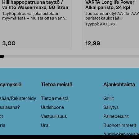
Hiilihappopatruuna täyttö /
VARTA Longlife Power
vaihto Wassermaxx, 60 litraa
Alkaliparisto, 24 kpl
Täyttöpatruuna, joka ostetaan
Joutsenmerkityt AA- tai AA
myymälästä – muista ottaa vanha
paristot kaukosää...
patruuna mukaasi m...
Tyyppi:
AA/LR6
3,00
12,99
Lisää ostoskoriin
Lisää ostoskoriin
ysymyksiä
Tietoa meistä
Ajankohtaista
isään/Rekisteröidy
Tietoa meistä
Grillit
 salasana?
Uutishuone
Säilytys
ot
Vastuullisuus
Painepesurit
ria
Ura
Ruohotrimmerit
Aurinkokennovala