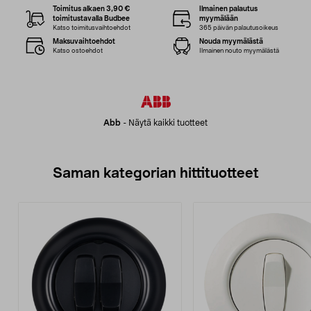
Toimitus alkaen 3,90 €
Ilmainen palautus
toimitustavalla Budbee
myymälään
Katso toimitusvaihtoehdot
365 päivän palautusoikeus
Maksuvaihtoehdot
Nouda myymälästä
Katso ostoehdot
Ilmainen nouto myymälästä
Abb
-
Näytä kaikki tuotteet
Saman kategorian hittituotteet