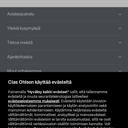
Alatunniste
Asiakaspalvelu
Yleisiä kysymyksiä
Tietoa meistä
Ajankohtaista
Muut yrityksemme
Clas Ohlson käyttää evästeitä
Etsi myymälä
Painamalla
”Hyväksy kaikki evästeet”
sallit, että tallennamme
evästeitä ja muuta seurantateknologiaa laitteellesi
SE
NO
FI
evästeselosteemme mukaisesti
. Evästeitä käytetään sivuston
käyttökokemuksen parantamiseen ja käytön analysointiin sekä
FI
SV
mainonnan kohdentamiseen. Käytämme neljänlaisia evästeitä:
välttämättömät, toiminnalliset, analyyttiset ja mainosevästeet.
Välttämättömiin evästeisiin ei tarvita suostumustasi, sillä ne ovat
välttämättömiä verkkosivuston sisällön toimimisen kannalta. Voit