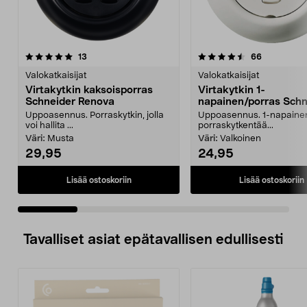
4.5 viidestä
arvostelut
4.5 viidestä
arvostelut
13
66
tähdestä
t
Valokatkaisijat
Valokatkaisijat
Virtakytkin kaksoisporras
Virtakytkin 1-
Schneider Renova
napainen/porras Schn
Renova
Uppoasennus. Porraskytkin, jolla
Uppoasennus. 1-napaine
voi hallita ...
porraskytkentää...
Väri:
Musta
Väri:
Valkoinen
29,95
24,95
Lisää ostoskoriin
Lisää ostoskoriin
Tavalliset asiat epätavallisen edullisesti