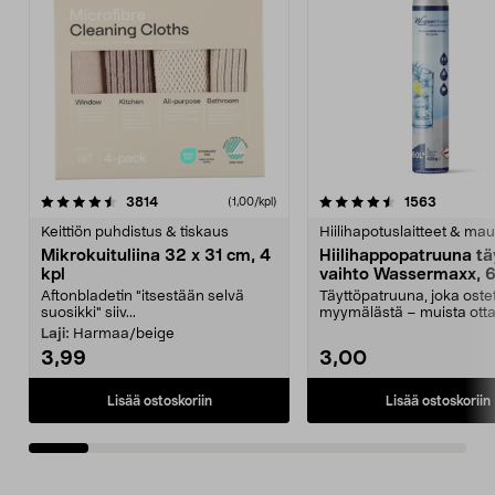
4.5viidestä
arvostelut
4.5viidestä
arvostelu
3814
1563
(1,00/kpl)
tähdestä
t
Keittiön puhdistus & tiskaus
Hiilihapotuslaitteet & mau
Mikrokuituliina 32 x 31 cm, 4
Hiilihappopatruuna tä
kpl
vaihto Wassermaxx, 6
Aftonbladetin "itsestään selvä
Täyttöpatruuna, joka ost
suosikki" siiv...
myymälästä – muista ott
patruuna mukaasi m...
Laji:
Harmaa/beige
3,99
3,00
Lisää ostoskoriin
Lisää ostoskoriin