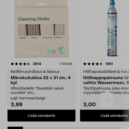
4.5viidestä
arvostelut
4.5viidestä
arvostelu
3814
1561
(1,00/kpl)
tähdestä
t
Keittiön puhdistus & tiskaus
Hiilihapotuslaitteet & mau
Mikrokuituliina 32 x 31 cm, 4
Hiilihappopatruuna tä
kpl
vaihto Wassermaxx, 6
Aftonbladetin "itsestään selvä
Täyttöpatruuna, joka ost
suosikki" siiv...
myymälästä – muista ott
patruuna mukaasi m...
Laji:
Harmaa/beige
-
3,99
3,00
Lisää ostoskoriin
Lisää ostoskoriin