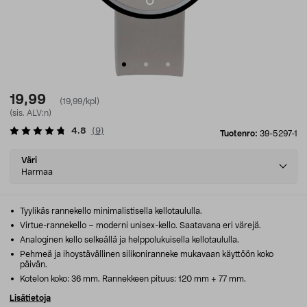
19,99
(19,99/kpl)
(sis. ALV:n)
4.8
(
9
)
Tuotenro:
39-5297-1
Select
Väri
variant
Harmaa
Tyylikäs rannekello minimalistisella kellotaululla.
Virtue-rannekello – moderni unisex-kello. Saatavana eri värejä.
Analoginen kello selkeällä ja helppolukuisella kellotaululla.
Pehmeä ja ihoystävällinen silikoniranneke mukavaan käyttöön koko
päivän.
Kotelon koko: 36 mm. Rannekkeen pituus: 120 mm + 77 mm.
Lisätietoja