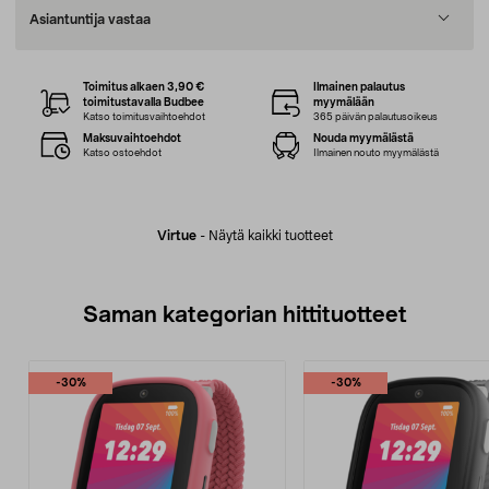
Asiantuntija vastaa
Toimitus alkaen 3,90 €
Ilmainen palautus
toimitustavalla Budbee
myymälään
Katso toimitusvaihtoehdot
365 päivän palautusoikeus
Maksuvaihtoehdot
Nouda myymälästä
Katso ostoehdot
Ilmainen nouto myymälästä
Virtue
-
Näytä kaikki tuotteet
Saman kategorian hittituotteet
-30%
-30%