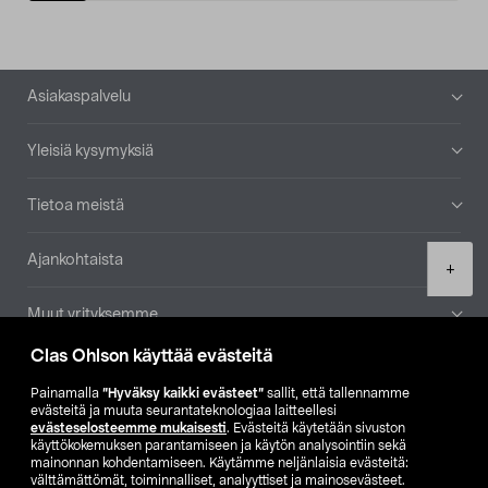
Alatunniste
Asiakaspalvelu
Yleisiä kysymyksiä
Tietoa meistä
Ajankohtaista
Product
+
quantity
Muut yrityksemme
Clas Ohlson käyttää evästeitä
Etsi myymälä
Painamalla
”Hyväksy kaikki evästeet”
sallit, että tallennamme
evästeitä ja muuta seurantateknologiaa laitteellesi
SE
NO
FI
evästeselosteemme mukaisesti
. Evästeitä käytetään sivuston
käyttökokemuksen parantamiseen ja käytön analysointiin sekä
FI
SV
mainonnan kohdentamiseen. Käytämme neljänlaisia evästeitä:
välttämättömät, toiminnalliset, analyyttiset ja mainosevästeet.