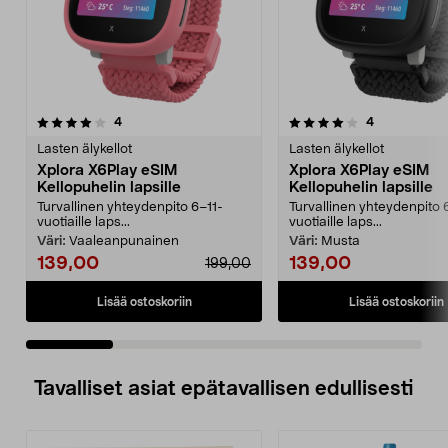
4.0 viidestä
arvostelut
5.0 viidestä
arvostelut
4
4
tähdestä
t
Lasten älykellot
Lasten älykellot
Xplora X6Play eSIM
Xplora X6Play eSIM
Kellopuhelin lapsille
Kellopuhelin lapsille
Turvallinen yhteydenpito 6–11-
Turvallinen yhteydenpito 
vuotiaille laps...
vuotiaille laps...
Väri:
Vaaleanpunainen
Väri:
Musta
139,00
139,00
199,00
Lisää ostoskoriin
Lisää ostoskoriin
Tavalliset asiat epätavallisen edullisesti