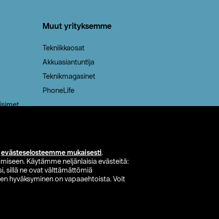
Muut yrityksemme
Tekniikkaosat
Akkuasiantuntija
Teknikmagasinet
PhoneLife
isimet
i
evästeselosteemme mukaisesti
.
miseen. Käytämme neljänlaisia evästeitä:
i, sillä ne ovat välttämättömiä
den hyväksyminen on vapaaehtoista. Voit
si myymälä