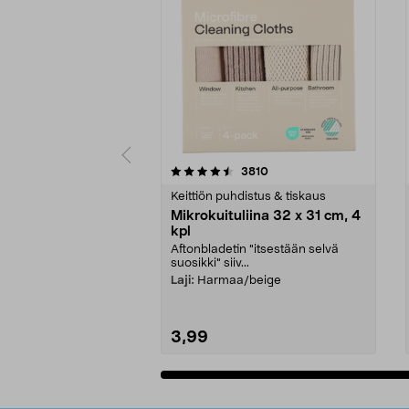
5viidestä
4.5viidestä
arvostelut
3810
tähdestä
tähdestä
Keittiön puhdistus & tiskaus
Mikrokuituliina 32 x 31 cm, 4
kpl
Aftonbladetin "itsestään selvä
suosikki" siiv...
Laji:
Harmaa/beige
3,99
Lisää ostoskoriin