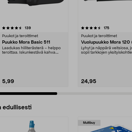
4.5 viidestä
arvostelut
4.0 viidestä
arvostelut
139
175
tähdestä
Puukot ja teroittimet
Puukot ja teroittimet
Puukko Mora Basic 511
Vuolupuukko Mora 120 
Laadukas hiiliterästerä – helppo
Lyhyt ja näppärä veitsiosa, 
teroittaa. Iskunkestävä kahva.
sopii tarkkojen yksityiskohti
Miellyttävä kahv...
kaivertamiseen....
5,99
24,95
 edullisesti
Multibuy