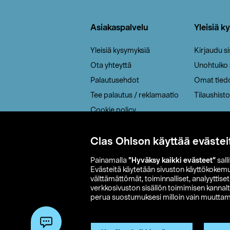
Alatunniste
Asiakaspalvelu
Yleisiä k
Yleisiä kysymyksiä
Kirjaudu s
Ota yhteyttä
Unohtuiko
Palautusehdot
Omat tied
Tee palautus / reklamaatio
Tilaushisto
Cookie policy
Toimitustavat
Saavutettavuus
Clas Ohlson käyttää evästei
Painamalla
”Hyväksy kaikki evästeet”
sall
Evästeitä käytetään sivuston käyttökokem
välttämättömät, toiminnalliset, analyyttise
verkkosivuston sisällön toimimisen kannalt
perua suostumuksesi milloin vain muuttama
© 2026 Clas