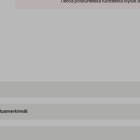
Tietoa poistuneesta tuotteesta löydät al
oitusmerkinnät