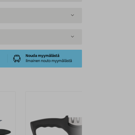
Nouda myymälästä
Ilmainen nouto myymälästä