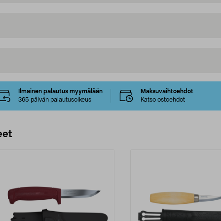
Ilmainen palautus myymälään
Maksuvaihtoehdot
365 päivän palautusoikeus
Katso ostoehdot
eet