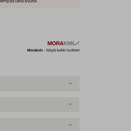
empaa tältä sivulta.
Morakniv
-
Näytä kaikki tuotteet