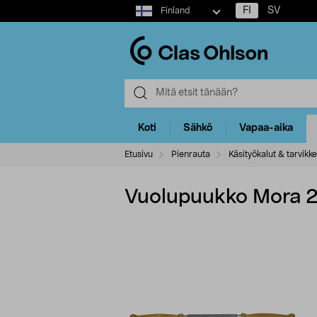
Select
FI
SV
Finland
market
Koti
Sähkö
Vapaa-aika
Etusivu
Pienrauta
Käsityökalut & tarvikk
Vuolupuukko Mora 