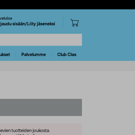
vetuloa
rjaudu sisään/Liity jäseneksi
ukset
Palvelumme
Club Clas
levien tuotteiden joukosta.