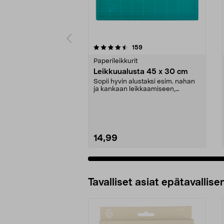
5 viidestä
4.5 viidestä
arvostelut
159
tähdestä
tähdestä
Paperileikkurit
Leikkuualusta 45 x 30 cm
Sopii hyvin alustaksi esim. nahan
ja kankaan leikkaamiseen,
skräppäilyyn jne. Ap...
14,99
Tavalliset asiat epätavallisen