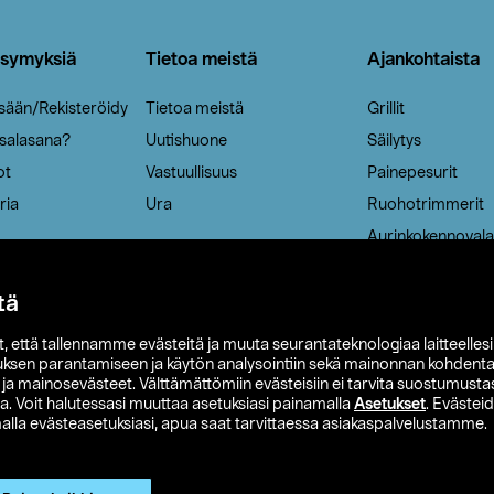
ysymyksiä
Tietoa meistä
Ajankohtaista
isään/Rekisteröidy
Tietoa meistä
Grillit
 salasana?
Uutishuone
Säilytys
ot
Vastuullisuus
Painepesurit
ria
Ura
Ruohotrimmerit
Aurinkokennovala
tä
it, että tallennamme evästeitä ja muuta seurantateknologiaa laitteelles
uksen parantamiseen ja käytön analysointiin sekä mainonnan kohdenta
t ja mainosevästeet. Välttämättömiin evästeisiin ei tarvita suostumustas
a. Voit halutessasi muuttaa asetuksiasi painamalla
Asetukset
. Evästei
lla evästeasetuksiasi, apua saat tarvittaessa asiakaspalvelustamme.
 Ohlson
Club Clas
Ostoehdot
Tietosuojaseloste
Et
Näytä hinnat ilman ALV:a