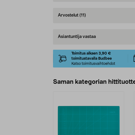
Arvostelut
(11)
Asiantuntija vastaa
Toimitus alkaen 3,90 €
toimitustavalla Budbee
Katso toimitusvaihtoehdot
Saman kategorian hittituott