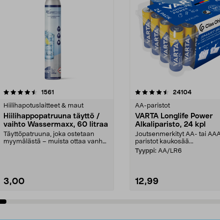
4.5viidestä
arvostelut
4.5viidestä
arvostelut
1561
24104
tähdestä
Hiilihapotuslaitteet & maut
AA-paristot
Hiilihappopatruuna täyttö /
VARTA Longlife Power
vaihto Wassermaxx, 60 litraa
Alkaliparisto, 24 kpl
Täyttöpatruuna, joka ostetaan
Joutsenmerkityt AA- tai AA
myymälästä – muista ottaa vanha
paristot kaukosää...
patruuna mukaasi m...
Tyyppi:
AA/LR6
3,00
12,99
Lisää ostoskoriin
Lisää ostoskoriin