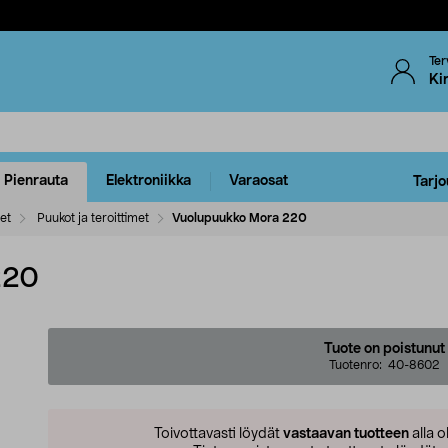
Ter
Ki
Pienrauta
Elektroniikka
Varaosat
Tarjo
eet
Puukot ja teroittimet
Vuolupuukko Mora 220
220
Tuote on poistunut
Tuotenro:
40-8602
Toivottavasti löydät
vastaavan tuotteen
alla o