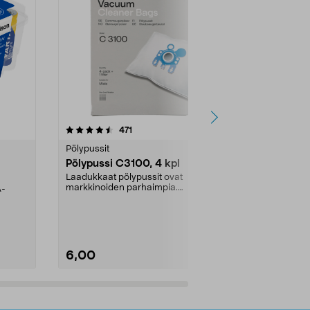
4.5viidestä
arvostelut
4.5
471
6
tähdestä
tähdestä
Pölypussit
Kierrätys & ro
Pölypussi C3100, 4 kpl
Roskapussi,
kahvat, 30 l
Laadukkaat pölypussit ovat
markkinoiden parhaimpia.
A-
Testivoittaja 
Kestävä, jopa 50 % suurempi ...
roskapussi u
Roskapussi, jo
6,00
2,00
Lisää ostoskoriin
Lisää