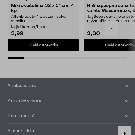
Mikrokuituliina 32 x 31 cm, 4
Hiilihappopatruuna tä
kpl
vaihto Wassermaxx, 6
Aftonbladetin "itsestään selvä
Täyttöpatruuna, joka ost
suosikki" siiv...
myymälästä – muista ott
patruuna mukaasi m...
Laji:
Harmaa/beige
-
3,99
3,00
Lisää ostoskoriin
Lisää ostoskoriin
Alatunniste
Asiakaspalvelu
Yleisiä kysymyksiä
Tietoa meistä
Ajankohtaista
Product
+