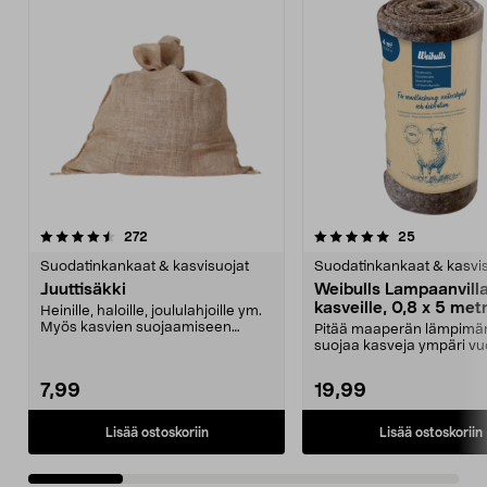
5.0 viidestä
arvostelut
4.5 viidestä
arvostelut
272
25
tähdestä
t
Suodatinkankaat & kasvisuojat
Suodatinkankaat & kasvis
Juuttisäkki
Weibulls Lampaanvill
kasveille, 0,8 x 5 met
Heinille, haloille, joululahjoille ym.
Myös kasvien suojaamiseen
Pitää maaperän lämpimän
hallalta ja voi...
suojaa kasveja ympäri vu
Weibulls-lampaanvillam...
7,99
19,99
Lisää ostoskoriin
Lisää ostoskoriin