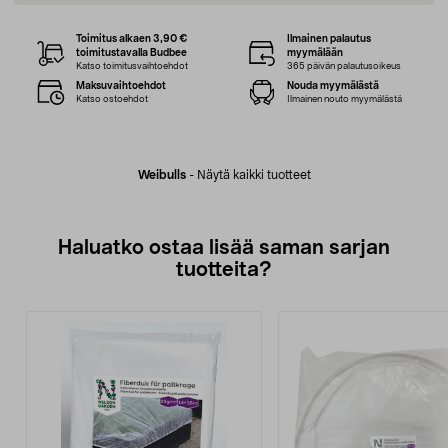
Toimitus alkaen 3,90 €
Ilmainen palautus
toimitustavalla Budbee
myymälään
Katso toimitusvaihtoehdot
365 päivän palautusoikeus
Maksuvaihtoehdot
Nouda myymälästä
Katso ostoehdot
Ilmainen nouto myymälästä
Weibulls
-
Näytä kaikki tuotteet
Haluatko ostaa lisää saman sarjan
tuotteita?