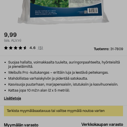
9,99
(sis. ALV:n)
4.6
(
5
)
Tuotenro:
31-7809
Suojaa hallalta, voimakkaalta tuulelta, auringonpaahteelta, hyönteisiltä
ja pieneläimiltä.
Weibulls Pro -kuitukangas – erittäin luja ja kestävä peitekangas.
Mahdollistaa varhaiskylvön ja pidentää satokautta.
Kasvisuoja puutarhaan, marjapensaisiin, istutuksiin ja kasvihuoneisiin.
Kattaa jopa 10 m2:n alan (2 x 5 metriä).
Lisätietoja
Tarkista myymäläsaatavuus tai valitse myymälä noutoa varten
Verkkokaupan varasto
Myymälän varasto