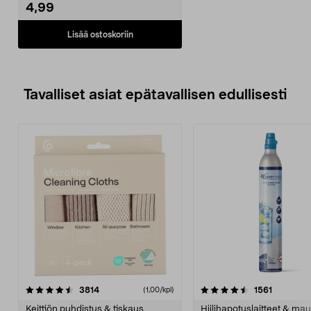
4,99
Lisää ostoskoriin
Tavalliset asiat epätavallisen edullisesti
4.5viidestä
arvostelut
4.5viidestä
arvostelu
3814
1561
(1,00/kpl)
tähdestä
t
Keittiön puhdistus & tiskaus
Hiilihapotuslaitteet & mau