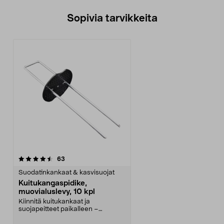
Sopivia tarvikkeita
arvostelut
63
Suodatinkankaat & kasvisuojat
Kuitukangaspidike,
muovialuslevy, 10 kpl
Kiinnitä kuitukankaat ja
suojapeitteet paikalleen –
pistetään kankaan läpi alas ...