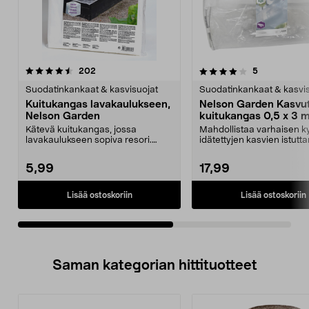
4.0viidestä
arvostelut
4.5viidestä
arvostelut
202
5
tähdestä
t
Suodatinkankaat & kasvisuojat
Suodatinkankaat & kasvis
Kuitukangas lavakaulukseen,
Nelson Garden Kasvut
Nelson Garden
kuitukangas 0,5 x 3 m
Kätevä kuitukangas, jossa
Mahdollistaa varhaisen ky
lavakaulukseen sopiva resori.
idätettyjen kasvien istutt
Helppo irrottaa ja laitt...
ulos. Nelson G...
5,99
17,99
Lisää ostoskoriin
Lisää ostoskoriin
Saman kategorian hittituotteet