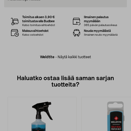
Toimitus alkaen 3,90 €
Ilmainen palautus
toimitustavalla Budbee
myymälään
Katso toimitusvaihtoehdot
365 päivän palautusoikeus
Maksuvaihtoehdot
Nouda myymälästä
Katso ostoehdot
Ilmainen nouto myymälästä
Weldtite
-
Näytä kaikki tuotteet
Haluatko ostaa lisää saman sarjan
tuotteita?