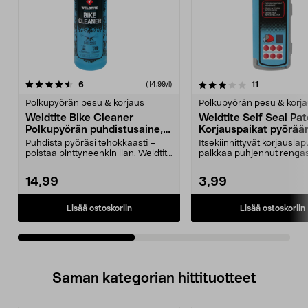
3.0viidestä
arvostelut
4.5viidestä
arvostelut
6
11
(14,99/l)
tähdestä
t
Polkupyörän pesu & korjaus
Polkupyörän pesu & korj
Weldtite Bike Cleaner
Weldtite Self Seal Pat
Polkupyörän puhdistusaine, 1
Korjauspaikat pyörää
litra
Puhdista pyöräsi tehokkaasti –
Itsekiinnittyvät korjauslap
poistaa pinttyneenkin lian. Weldtite
paikkaa puhjennut rengas
Bike Cleaner...
ilman työkaluj...
14,99
3,99
Lisää ostoskoriin
Lisää ostoskoriin
Saman kategorian hittituotteet