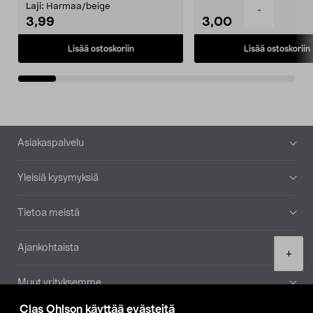
patruuna mukaasi m...
Laji:
Harmaa/beige
-
3,99
3,00
Lisää ostoskoriin
Lisää ostoskoriin
Alatunniste
Asiakaspalvelu
Yleisiä kysymyksiä
Tietoa meistä
Ajankohtaista
Product
+
quantity
Muut yrityksemme
Clas Ohlson käyttää evästeitä