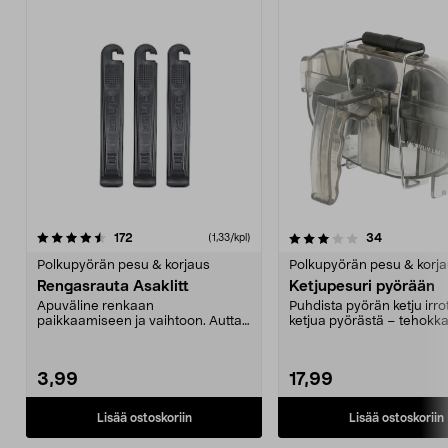
3.5 viidestä
arvostelut
5.0 viidestä
arvostelut
172
34
(1,33/kpl)
tähdestä
t
Polkupyörän pesu & korjaus
Polkupyörän pesu & korj
Rengasrauta Asaklitt
Ketjupesuri pyörään
Apuväline renkaan
Puhdista pyörän ketju irr
paikkaamiseen ja vaihtoon. Auttaa
ketjua pyörästä – tehokka
irrottamaan renkaan vannetta...
nopeasti ja si...
3,99
17,99
Lisää ostoskoriin
Lisää ostoskoriin