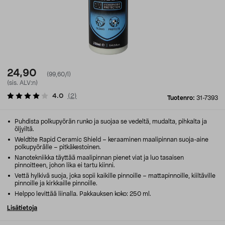
24,90
(99,60/l)
(sis. ALV:n)
4.0
(
2
)
Tuotenro:
31-7393
Puhdista polkupyörän runko ja suojaa se vedeltä, mudalta, pihkalta ja
öljyiltä.
Weldtite Rapid Ceramic Shield – keraaminen maalipinnan suoja-aine
polkupyörälle – pitkäkestoinen.
Nanotekniikka täyttää maalipinnan pienet viat ja luo tasaisen
pinnoitteen, johon lika ei tartu kiinni.
Vettä hylkivä suoja, joka sopii kaikille pinnoille – mattapinnoille, kiiltäville
pinnoille ja kirkkaille pinnoille.
Helppo levittää liinalla. Pakkauksen koko: 250 ml.
Lisätietoja