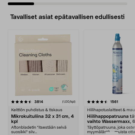
Tavalliset asiat epätavallisen edullisesti
4.5viidestä
arvostelut
4.5viidestä
arvostelu
3814
1561
(1,00/kpl)
tähdestä
t
Keittiön puhdistus & tiskaus
Hiilihapotuslaitteet & mau
Mikrokuituliina 32 x 31 cm, 4
Hiilihappopatruuna tä
kpl
vaihto Wassermaxx, 6
Aftonbladetin "itsestään selvä
Täyttöpatruuna, joka ost
suosikki" siiv...
myymälästä – muista ott