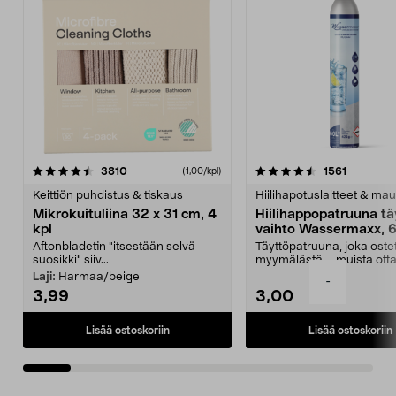
4.5viidestä
arvostelut
4.5viidestä
arvostelu
3810
1561
(1,00/kpl)
tähdestä
t
Keittiön puhdistus & tiskaus
Hiilihapotuslaitteet & mau
Mikrokuituliina 32 x 31 cm, 4
Hiilihappopatruuna tä
kpl
vaihto Wassermaxx, 6
Aftonbladetin "itsestään selvä
Täyttöpatruuna, joka ost
suosikki" siiv...
myymälästä – muista ott
patruuna mukaasi m...
Laji:
Harmaa/beige
-
3,99
3,00
Lisää ostoskoriin
Lisää ostoskoriin