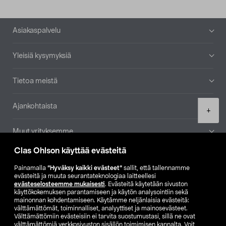
Alatunniste
Asiakaspalvelu
Yleisiä kysymyksiä
Tietoa meistä
Ajankohtaista
Product
+
quantity
Muut yrityksemme
Clas Ohlson käyttää evästeitä
Etsi myymälä
Painamalla
”Hyväksy kaikki evästeet”
sallit, että tallennamme
evästeitä ja muuta seurantateknologiaa laitteellesi
SE
NO
FI
evästeselosteemme mukaisesti
. Evästeitä käytetään sivuston
käyttökokemuksen parantamiseen ja käytön analysointiin sekä
FI
SV
mainonnan kohdentamiseen. Käytämme neljänlaisia evästeitä:
välttämättömät, toiminnalliset, analyyttiset ja mainosevästeet.
Välttämättömiin evästeisiin ei tarvita suostumustasi, sillä ne ovat
välttämättömiä verkkosivuston sisällön toimimisen kannalta. Voit