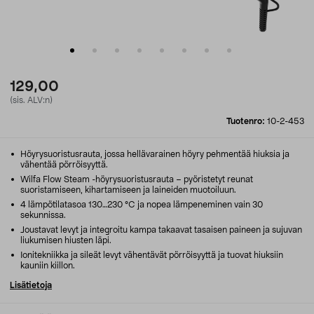
129,00
(sis. ALV:n)
Tuotenro:
10-2-453
Höyrysuoristusrauta, jossa hellävarainen höyry pehmentää hiuksia ja
vähentää pörröisyyttä.
Wilfa Flow Steam -höyrysuoristusrauta – pyöristetyt reunat
suoristamiseen, kihartamiseen ja laineiden muotoiluun.
4 lämpötilatasoa 130…230 °C ja nopea lämpeneminen vain 30
sekunnissa.
Joustavat levyt ja integroitu kampa takaavat tasaisen paineen ja sujuvan
liukumisen hiusten läpi.
Ionitekniikka ja sileät levyt vähentävät pörröisyyttä ja tuovat hiuksiin
kauniin kiillon.
Lisätietoja