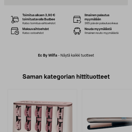
Toimitus alkaen 3,90 €
Ilmainen palautus
toimitustavalla Budbee
myymälään
Katso toimitusvaihtoehdot
365 päivän palautusoikeus
Maksuvaihtoehdot
Nouda myymälästä
Katso ostoehdot
Ilmainen nouto myymälästä
Ec By Wilfa
-
Näytä kaikki tuotteet
Saman kategorian hittituotteet