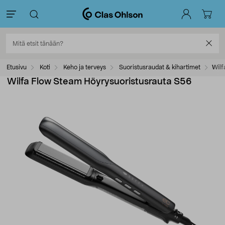
Etusivu
Koti
Keho ja terveys
Suoristusraudat & kihartimet
Wilf
Wilfa Flow Steam Höyrysuoristusrauta S56