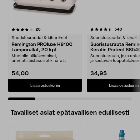
4.5 viidestä
arvostelut
4.5 viidestä
arvostelu
28
540
tähdestä
t
Suoristusraudat & kihartimet
Suoristusraudat & kiharti
Remington PROluxe H9100
Suoristusrauta Remin
Lämpörullat, 20 kpl
Keratin Protect S854
Muotoile pitkäkestoiset,
Suoristusrauta, joka ant
ammattilaistasoiset kiharat
ja kestävän lopputuloksen
kahdenkokoisilla rullilla. ...
edistää hiusten h...
54,00
34,95
Lisää ostoskoriin
Lisää ostoskoriin
Tavalliset asiat epätavallisen edullisesti