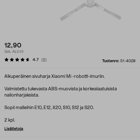
12,90
(sis. ALV:n)
4.7
(
6
)
Tuotenro:
51-4028
Alkuperäinen sivuharja Xiaomi Mi -robotti-imuriin.
Valmistettu tukevasta ABS-muovista ja korkealaatuisista
nailonharjaksista.
Sopii malleihin E10, E12, X20, S10, S12 ja S20.
2 kpl.
Lisätietoja