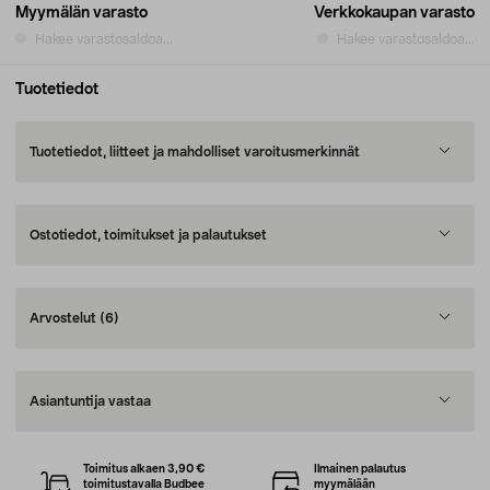
Myymälän varasto
Verkkokaupan varasto
Hakee varastosaldoa...
Hakee varastosaldoa...
Tuotetiedot
Tuotetiedot, liitteet ja mahdolliset varoitusmerkinnät
Ostotiedot, toimitukset ja palautukset
Arvostelut
(6)
Asiantuntija vastaa
Toimitus alkaen 3,90 €
Ilmainen palautus
toimitustavalla Budbee
myymälään