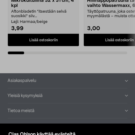
Mikrokuituliina 32 x 31 cm, 4
Hiilihappopatruuna tä
kpl
vaihto Wassermaxx, 6
Aftonbladetin "itsestään selvä
Täyttöpatruuna, joka ost
suosikki" siiv...
myymälästä – muista ott
patruuna mukaasi m...
Laji:
Harmaa/beige
3,99
3,00
Lisää ostoskoriin
Lisää ostoskoriin
Alatunniste
Asiakaspalvelu
Yleisiä kysymyksiä
Tietoa meistä
Ajankohtaista
Clas Ohlson käyttää evästeitä