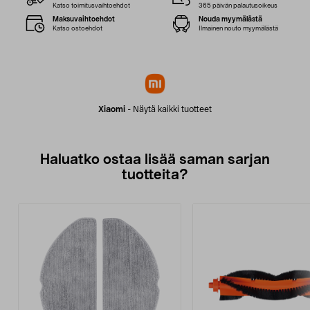
Katso toimitusvaihtoehdot
365 päivän palautusoikeus
Maksuvaihtoehdot
Nouda myymälästä
Katso ostoehdot
Ilmainen nouto myymälästä
Xiaomi
-
Näytä kaikki tuotteet
Haluatko ostaa lisää saman sarjan
tuotteita?