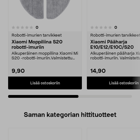
5.0viidestä
arvostelut
arvostelut
0
0
0.0 viidestä
t
tähdestä
Robotti-imurien tarvikkeet
Robotti-imurien tarvikkee
Xiaomi Moppiliina S20
Xiaomi Pääharja
robotti-imuriin
E10/E12/E10C/S20
Alkuperäinen moppiliina Xiaomi Mi
Alkuperäinen pääharja Xi
S20 -robotti-imuriin.Valmistettu
robotti-imuriin. Valmistett
kestävästä ka...
tukevasta ABS-muov...
9,90
14,90
Lisää ostoskoriin
Lisää ostoskoriin
Saman kategorian hittituotteet