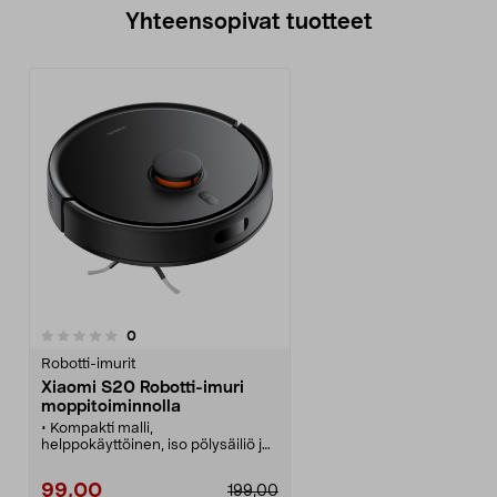
Yhteensopivat tuotteet
arvostelut
0
Robotti-imurit
Xiaomi S20 Robotti-imuri
moppitoiminnolla
• Kompakti malli,
helppokäyttöinen, iso pölysäiliö ja
pestävä moppi.
• Xiaomi S20 -robotti-imuri, jossa
99,00
199,00
erittäin suuri 5000 Pa:n imuteho.