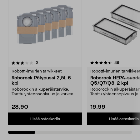
4.5 viidestä
arvostelut
4.5 viidestä
arvostelut
2
49
tähdestä
t
Robotti-imurien tarvikkeet
Robotti-imurien tarvikkee
Roborock Pölypussi 2,5l, 6
Roborock HEPA-suoda
kpl
Q5/Q7/Q8, 2 kpl
Roborockin alkuperäistarvike.
Roborockin alkuperäistarv
Taattu yhteensopivuus ja korkea
Taattu yhteensopivuus ja
laatu. 2,5 litran ...
laatu. Tehokas suo...
28,90
19,99
Lisää ostoskoriin
Lisää ostoskoriin