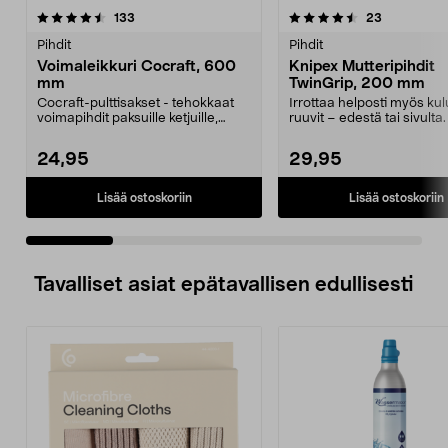
4.5 viidestä
arvostelut
5.0 viidestä
arvostelut
133
23
tähdestä
t
Pihdit
Pihdit
Voimaleikkuri Cocraft, 600
Knipex Mutteripihdit
mm
TwinGrip, 200 mm
Cocraft-pulttisakset - tehokkaat
Irrottaa helposti myös ku
voimapihdit paksuille ketjuille,
ruuvit – edestä tai sivulta
pulteille, vai...
Twingrip – m...
24,95
29,95
Lisää ostoskoriin
Lisää ostoskoriin
Tavalliset asiat epätavallisen edullisesti