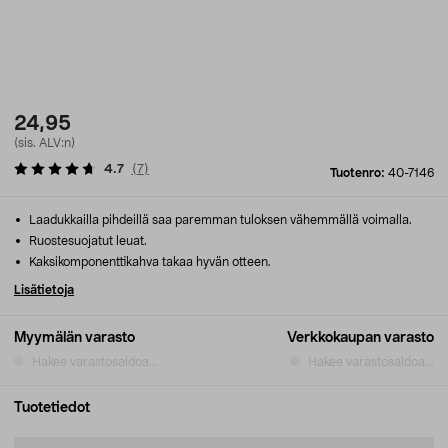
24,95
(sis. ALV:n)
4.7
(
7
)
Tuotenro:
40-7146
Laadukkailla pihdeillä saa paremman tuloksen vähemmällä voimalla.
Ruostesuojatut leuat.
Kaksikomponenttikahva takaa hyvän otteen.
Lisätietoja
Myymälän varasto
Verkkokaupan varasto
Hakee varastosaldoa...
Hakee varastosaldoa...
Tuotetiedot