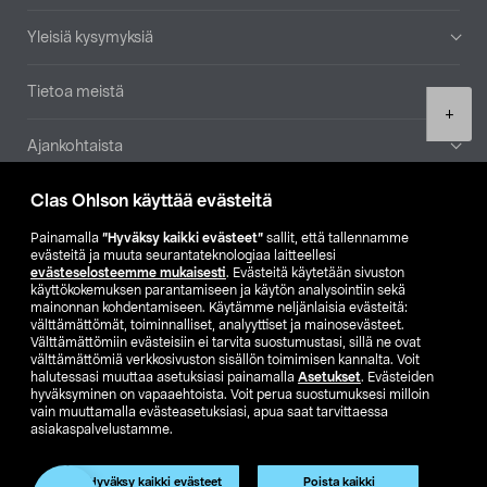
Yleisiä kysymyksiä
Tietoa meistä
Product
+
quantity
Ajankohtaista
Clas Ohlson käyttää evästeitä
Muut yrityksemme
Painamalla
”Hyväksy kaikki evästeet”
sallit, että tallennamme
Etsi myymälä
evästeitä ja muuta seurantateknologiaa laitteellesi
evästeselosteemme mukaisesti
. Evästeitä käytetään sivuston
käyttökokemuksen parantamiseen ja käytön analysointiin sekä
mainonnan kohdentamiseen. Käytämme neljänlaisia evästeitä:
SE
NO
FI
välttämättömät, toiminnalliset, analyyttiset ja mainosevästeet.
Välttämättömiin evästeisiin ei tarvita suostumustasi, sillä ne ovat
FI
SV
välttämättömiä verkkosivuston sisällön toimimisen kannalta. Voit
halutessasi muuttaa asetuksiasi painamalla
Asetukset
. Evästeiden
hyväksyminen on vapaaehtoista. Voit perua suostumuksesi milloin
vain muuttamalla evästeasetuksiasi, apua saat tarvittaessa
asiakaspalvelustamme.
Hyväksy kaikki evästeet
Poista kaikki
Club Clas
Ostoehdot
Tietosuojaseloste