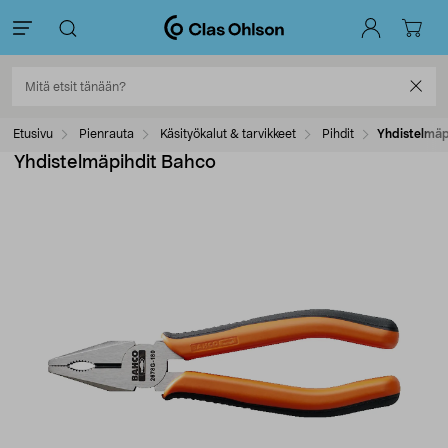
Etusivu
Pienrauta
Käsityökalut & tarvikkeet
Pihdit
Yhdistelmäp
Yhdistelmäpihdit Bahco