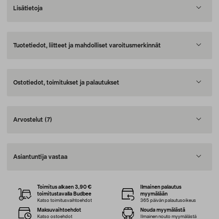
Lisätietoja
Tuotetiedot, liitteet ja mahdolliset varoitusmerkinnät
Ostotiedot, toimitukset ja palautukset
Arvostelut
(7)
Asiantuntija vastaa
Toimitus alkaen 3,90 €
Ilmainen palautus
toimitustavalla Budbee
myymälään
Katso toimitusvaihtoehdot
365 päivän palautusoikeus
Maksuvaihtoehdot
Nouda myymälästä
Katso ostoehdot
Ilmainen nouto myymälästä