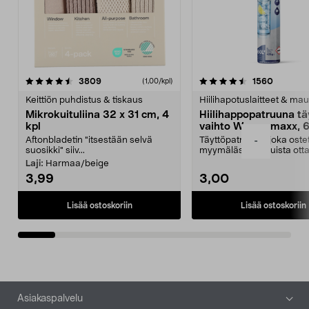
4.5viidestä
arvostelut
4.5viidestä
arvostel
3809
1560
(1,00/kpl)
tähdestä
t
Keittiön puhdistus & tiskaus
Hiilihapotuslaitteet & mau
Mikrokuituliina 32 x 31 cm, 4
Hiilihappopatruuna tä
kpl
vaihto Wassermaxx, 6
Aftonbladetin "itsestään selvä
Täyttöpatruuna, joka ost
-
suosikki" siiv...
myymälästä – muista ott
patruuna mukaasi m...
Laji:
Harmaa/beige
3,99
3,00
Lisää ostoskoriin
Lisää ostoskoriin
Alatunniste
Asiakaspalvelu