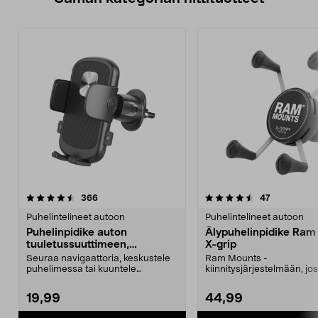
4.5 viidestä
arvostelut
4.5 viidestä
arvostelut
366
47
tähdestä
t
Puhelintelineet autoon
Puhelintelineet autoon
Puhelinpidike auton
Älypuhelinpidike Ram
tuuletussuuttimeen,
X-grip
puristuskiinnike
Seuraa navigaattoria, keskustele
Ram Mounts -
puhelimessa tai kuuntele
kiinnitysjärjestelmään, jos
äänikirjoja tai musiik...
kuulanivel (B-kuula). Sopii
19,99
44,99