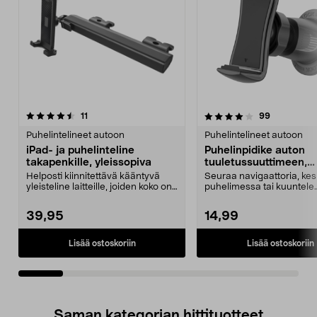
4.0viidestä
arvostelut
4.5viidestä
arvostelut
11
99
tähdestä
t
Puhelintelineet autoon
Puhelintelineet autoon
iPad- ja puhelinteline
Puhelinpidike auton
takapenkille, yleissopiva
tuuletussuuttimeen,
puristuskiinnike
Helposti kiinnitettävä kääntyvä
Seuraa navigaattoria, kes
yleisteline laitteille, joiden koko on
puhelimessa tai kuuntele
13,7–28,6...
äänikirjoja tai musiik...
39,95
14,99
Lisää ostoskoriin
Lisää ostoskoriin
Saman kategorian hittituotteet