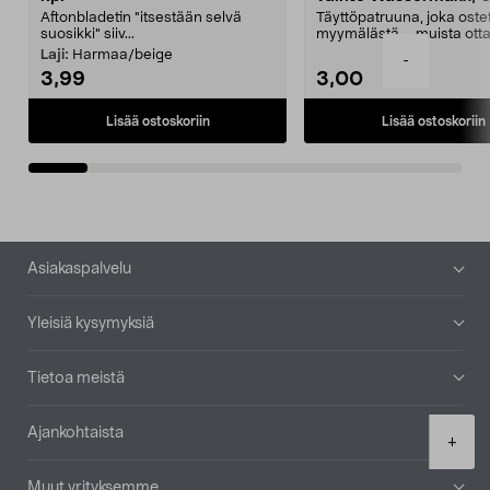
Aftonbladetin "itsestään selvä
Täyttöpatruuna, joka ost
suosikki" siiv...
myymälästä – muista ott
patruuna mukaasi m...
Laji:
Harmaa/beige
-
3,99
3,00
Lisää ostoskoriin
Lisää ostoskoriin
Alatunniste
Asiakaspalvelu
Yleisiä kysymyksiä
Tietoa meistä
Ajankohtaista
Product
+
quantity
Muut yrityksemme