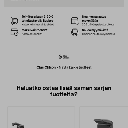
Toimitus alkaen 3,90 €
Ilmainen palautus
toimitustavalla Budbee
myymälään
Katso toimitusvaihtoehdot
365 päivän palautusoikeus
Maksuvaihtoehdot
Nouda myymälästä
Katso ostoehdot
Ilmainen nouto myymälästä
Clas Ohlson
-
Näytä kaikki tuotteet
Haluatko ostaa lisää saman sarjan
tuotteita?