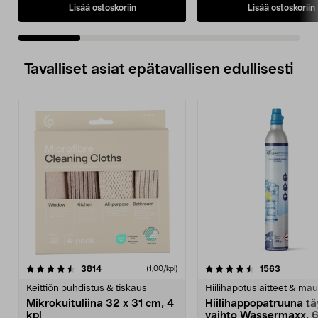
Lisää ostoskoriin
Lisää ostoskoriin
Tavalliset asiat epätavallisen edullisesti
4.5viidestä
arvostelut
4.5viidestä
arvostelu
3814
1563
(1,00/kpl)
tähdestä
t
Keittiön puhdistus & tiskaus
Hiilihapotuslaitteet & mau
Mikrokuituliina 32 x 31 cm, 4
Hiilihappopatruuna tä
kpl
vaihto Wassermaxx, 6