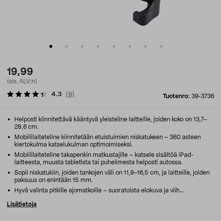
19,99
(sis. ALV:n)
4.3
(
9
)
Tuotenro:
39-3736
Helposti kiinnitettävä kääntyvä yleisteline laitteille, joiden koko on 13,7–
28,6 cm.
Mobiililaiteteline kiinnitetään etuistuimien niskatukeen – 360 asteen
kiertokulma katselukulman optimoimiseksi.
Mobiililaiteteline takapenkin matkustajille – katsele sisältöä iPad-
laitteesta, muusta tabletista tai puhelimesta helposti autossa.
Sopii niskatukiin, joiden tankojen väli on 11,9–16,5 cm, ja laitteille, joiden
paksuus on enintään 15 mm.
Hyvä valinta pitkille ajomatkoille – suoratoista elokuva ja viih...
Lisätietoja