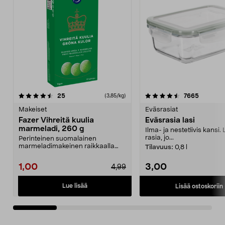
4.5 viidestä
arvostelut
4.5 viidestä
arvostel
25
7665
(3,85/kg)
tähdestä
t
Makeiset
Eväsrasiat
Fazer Vihreitä kuulia
Eväsrasia lasi
marmeladi, 260 g
Ilma- ja nestetiivis kansi.
rasia, jo...
Perinteinen suomalainen
marmeladimakeinen raikkaalla
Tilavuus:
0,8 l
päärynänmaulla. Fazer Vihre...
1,00
3,00
4,99
Lue lisää
Lisää ostoskoriin