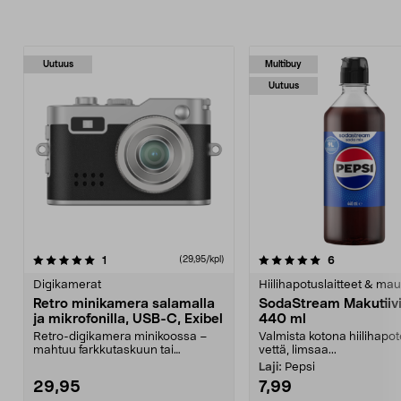
Uutuus
Multibuy
Uutuus
5.0viidestä
arvostelut
arvostelut
1
6
(29,95/kpl)
0.0viidestä
tähdestä
t
Digikamerat
Hiilihapotuslaitteet & mau
Retro minikamera salamalla
SodaStream Makutiivi
ja mikrofonilla, USB-C, Exibel
440 ml
Retro-digikamera minikoossa –
Valmista kotona hiilihapot
mahtuu farkkutaskuun tai
vettä, limsaa...
avaimenperäksi. Exibel-mi...
Laji:
Pepsi
29,95
7,99