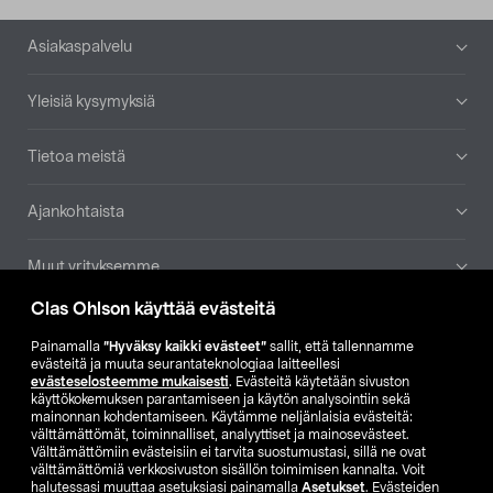
Alatunniste
Asiakaspalvelu
Yleisiä kysymyksiä
Tietoa meistä
Ajankohtaista
Muut yrityksemme
Clas Ohlson käyttää evästeitä
Etsi myymälä
Painamalla
”Hyväksy kaikki evästeet”
sallit, että tallennamme
evästeitä ja muuta seurantateknologiaa laitteellesi
SE
NO
FI
evästeselosteemme mukaisesti
. Evästeitä käytetään sivuston
käyttökokemuksen parantamiseen ja käytön analysointiin sekä
FI
SV
mainonnan kohdentamiseen. Käytämme neljänlaisia evästeitä:
välttämättömät, toiminnalliset, analyyttiset ja mainosevästeet.
Välttämättömiin evästeisiin ei tarvita suostumustasi, sillä ne ovat
välttämättömiä verkkosivuston sisällön toimimisen kannalta. Voit
halutessasi muuttaa asetuksiasi painamalla
Asetukset
. Evästeiden