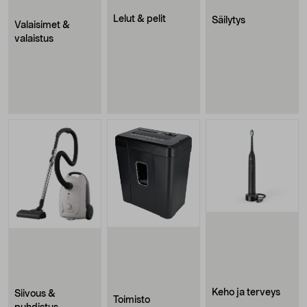
Lelut & pelit
Säilytys
Valaisimet &
valaistus
Keho ja terveys
Siivous &
Toimisto