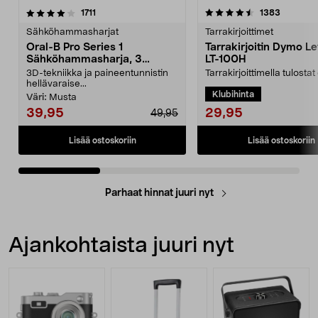
4.5viidestä
arvostelut
4.0viidestä
arvostelu
1711
1383
tähdestä
t
Sähköhammasharjat
Tarrakirjoittimet
Oral-B Pro Series 1
Tarrakirjoitin Dymo Le
Sähköhammasharja, 3
LT-100H
harjaustilaa
3D-tekniikka ja paineentunnistin
Tarrakirjoittimella tulosta
hellävaraise...
itsekiinnittyvät etiketit. Me
Klubihinta
etiketeill...
Väri:
Musta
29,95
39,95
49,95
Lisää ostoskoriin
Lisää ostoskoriin
Parhaat hinnat juuri nyt
Ajankohtaista juuri nyt