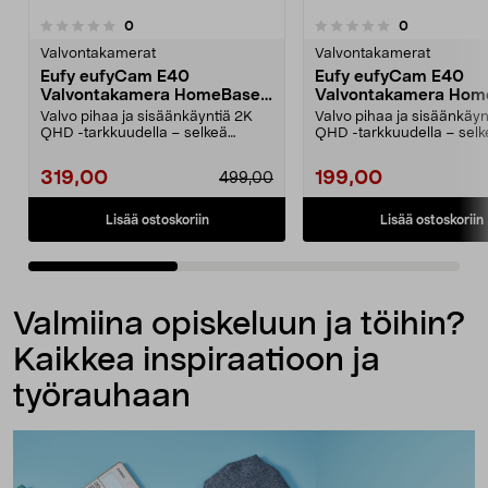
3.5viidestä
arvostelut
arvostelut
0
0
0.0viidestä
t
tähdestä
Valvontakamerat
Valvontakamerat
Eufy eufyCam E40
Eufy eufyCam E40
Valvontakamera HomeBase
Valvontakamera Hom
2 -tukiasemalla
2 -tukiasemalla
Valvo pihaa ja sisäänkäyntiä 2K
Valvo pihaa ja sisäänkäyn
QHD -tarkkuudella – selkeä
QHD -tarkkuudella – selk
värikuva myös hämäräs...
värikuva myös hämäräs...
319,00
199,00
499,00
Lisää ostoskoriin
Lisää ostoskoriin
Valmiina opiskeluun ja töihin?
Kaikkea inspiraatioon ja
työrauhaan