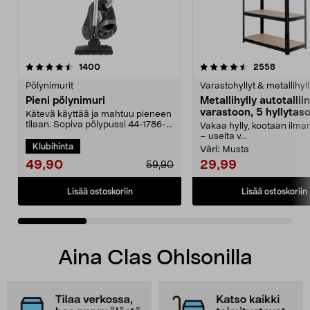
4.5viidestä
arvostelut
4.5viidestä
arvostel
1400
2558
tähdestä
t
Pölynimurit
Varastohyllyt & metallihyll
Pieni pölynimuri
Metallihylly autotalliin
varastoon, 5 hyllytas
Kätevä käyttää ja mahtuu pieneen
tilaan. Sopiva pölypussi 44-1786-
Vakaa hylly, kootaan ilma
5. Kompakti pö...
– useita v...
Klubihinta
Väri:
Musta
49,90
29,99
59,90
Lisää ostoskoriin
Lisää ostoskoriin
Aina Clas Ohlsonilla