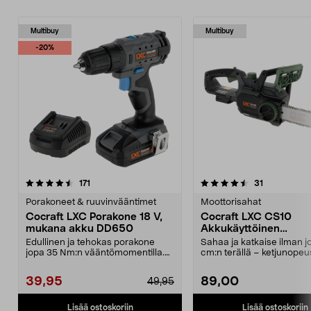
Multibuy
Multibuy
-20%
4.5viidestä
arvostelut
4.5viidestä
arvostelut
171
31
tähdestä
t
Porakoneet & ruuvinvääntimet
Moottorisahat
Cocraft LXC Porakone 18 V,
Cocraft LXC CS10
mukana akku DD650
Akkukäyttöinen
moottorisaha 18 V
Edullinen ja tehokas porakone
Sahaa ja katkaise ilman j
jopa 35 Nm:n vääntömomentilla.
cm:n terällä – ketjunopeu
Cocraft LXC DD650 –...
Cocraft LXC...
39,95
89,00
49,95
Lisää ostoskoriin
Lisää ostoskoriin