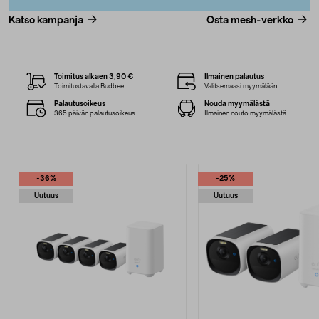
Katso kampanja
Osta mesh-verkko
Toimitus alkaen 3,90 €
Ilmainen palautus
Toimitustavalla Budbee
Valitsemaasi myymälään
Palautusoikeus
Nouda myymälästä
365 päivän palautusoikeus
Ilmainen nouto myymälästä
-36%
-25%
Uutuus
Uutuus