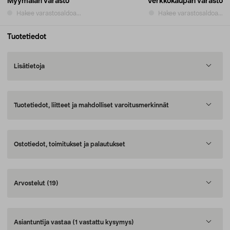
Myymälän varasto
Verkkokaupan varasto
Hakee varastosaldoa...
Hakee varastosaldoa...
Tuotetiedot
Lisätietoja
Tuotetiedot, liitteet ja mahdolliset varoitusmerkinnät
Ostotiedot, toimitukset ja palautukset
Arvostelut
(19)
Asiantuntija vastaa
(1 vastattu kysymys)