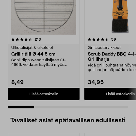
4.5 viidestä
arvostelut
4.5 viidestä
arvostelut
213
59
tähdestä
t
Ulkotulisijat & ulkotulet
Grillaustarvikkeet
Grilliritilä Ø 44,5 cm
Scrub Daddy BBQ 4-i-
Grilliharja
Sopii riippuvaan tulisijaan 31-
4668. Voidaan käyttää myös
Pidä grilli puhtaana höyry
pallogrilleissä. Grill...
grilliharjan näppärien toi
avulla. Scrub ...
8,49
34,95
Lisää ostoskoriin
Lisää ostoskoriin
Tavalliset asiat epätavallisen edullisesti