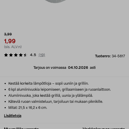
3,99
1,99
(sis. ALV:n)
4.5
(
19
)
Tuotenro:
34-5617
Tarjous on voimassa
04.10.2026
asti
Kestää korkeita lämpötiloja – sopii uuniin ja grilliin.
6 kpl alumiinivuokia leipomiseen, grillaamiseen ja ruoanlaittoon.
Alumiinivuoka, joka kestää grilliä, uunia ja ylälämpöä.
Käteviä ruoan valmisteluun, tarjoiluun tai mukaan piknikille.
Mitat: 21,5 x 16,2 x 6 cm.
Lisätietoja