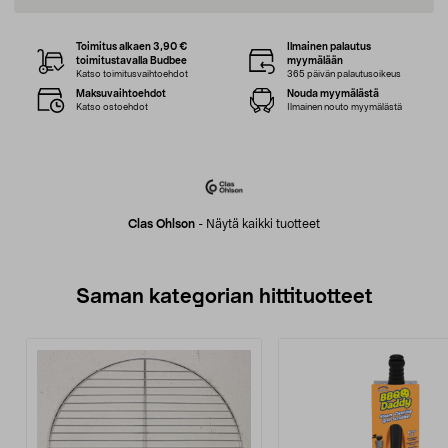
Toimitus alkaen 3,90 €
Ilmainen palautus
toimitustavalla Budbee
myymälään
Katso toimitusvaihtoehdot
365 päivän palautusoikeus
Maksuvaihtoehdot
Nouda myymälästä
Katso ostoehdot
Ilmainen nouto myymälästä
Clas Ohlson
-
Näytä kaikki tuotteet
Saman kategorian hittituotteet