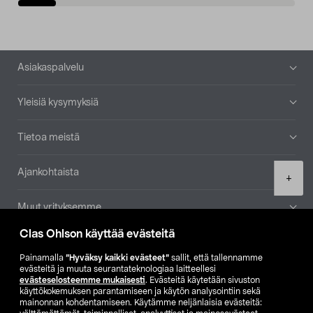
Alatunniste
Asiakaspalvelu
Yleisiä kysymyksiä
Tietoa meistä
Ajankohtaista
Product
+
quantity
Muut yrityksemme
Clas Ohlson käyttää evästeitä
Etsi myymälä
Painamalla
”Hyväksy kaikki evästeet”
sallit, että tallennamme
evästeitä ja muuta seurantateknologiaa laitteellesi
SE
NO
FI
evästeselosteemme mukaisesti
. Evästeitä käytetään sivuston
käyttökokemuksen parantamiseen ja käytön analysointiin sekä
FI
SV
mainonnan kohdentamiseen. Käytämme neljänlaisia evästeitä: