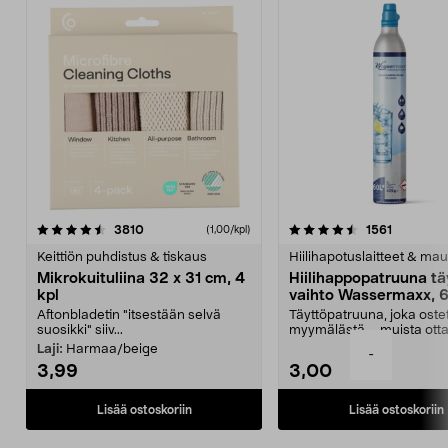
4.5viidestä
arvostelut
4.5viidestä
arvostelu
3810
1561
(1,00/kpl)
tähdestä
t
Keittiön puhdistus & tiskaus
Hiilihapotuslaitteet & mau
Mikrokuituliina 32 x 31 cm, 4
Hiilihappopatruuna tä
kpl
vaihto Wassermaxx, 6
Aftonbladetin "itsestään selvä
Täyttöpatruuna, joka ost
suosikki" siiv...
myymälästä – muista ott
patruuna mukaasi m...
Laji:
Harmaa/beige
-
3,99
3,00
Lisää ostoskoriin
Lisää ostoskoriin