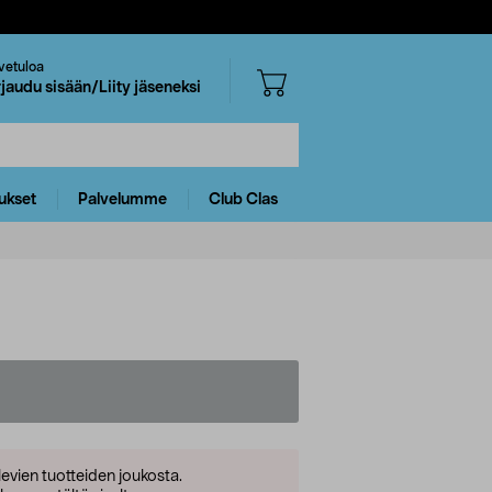
vetuloa
rjaudu sisään/Liity jäseneksi
ukset
Palvelumme
Club Clas
levien tuotteiden joukosta.