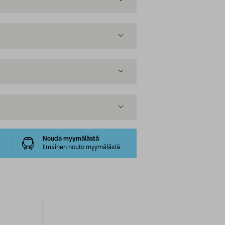
Nouda myymälästä
Ilmainen nouto myymälästä