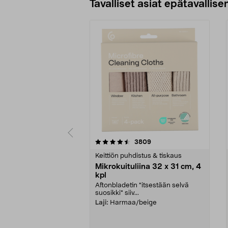
Tavalliset asiat epätavallisen
5viidestä
4.5viidestä
arvostelut
3809
tähdestä
tähdestä
Keittiön puhdistus & tiskaus
Mikrokuituliina 32 x 31 cm, 4
kpl
Aftonbladetin "itsestään selvä
suosikki" siiv...
Laji:
Harmaa/beige