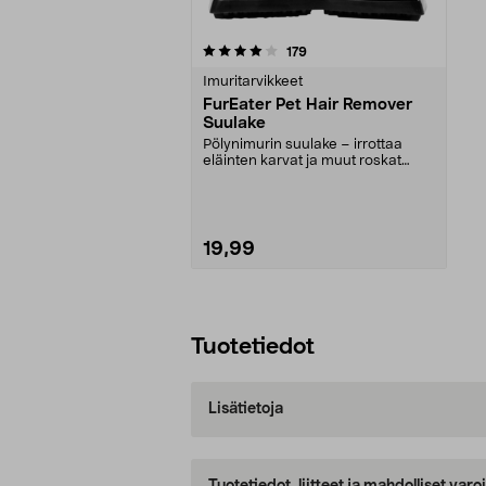
0viidestä
arvostelut
179
tähdestä
Imuritarvikkeet
FurEater Pet Hair Remover
Suulake
Pölynimurin suulake – irrottaa
eläinten karvat ja muut roskat
kankaista kitkan a...
19,99
Lisää ostoskoriin
Tuotetiedot
Lisätietoja