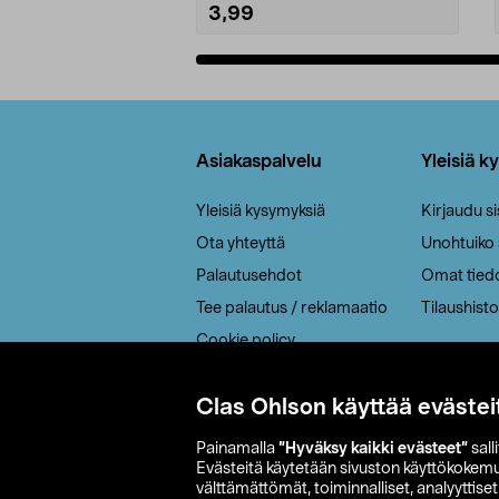
3,99
Lisää ostoskoriin
Alatunniste
Asiakaspalvelu
Yleisiä k
Yleisiä kysymyksiä
Kirjaudu s
Ota yhteyttä
Unohtuiko
Palautusehdot
Omat tied
Tee palautus / reklamaatio
Tilaushisto
Cookie policy
Toimitustavat
Clas Ohlson käyttää evästei
Saavutettavuus
Painamalla
”Hyväksy kaikki evästeet”
sall
Evästeitä käytetään sivuston käyttökokem
välttämättömät, toiminnalliset, analyyttise