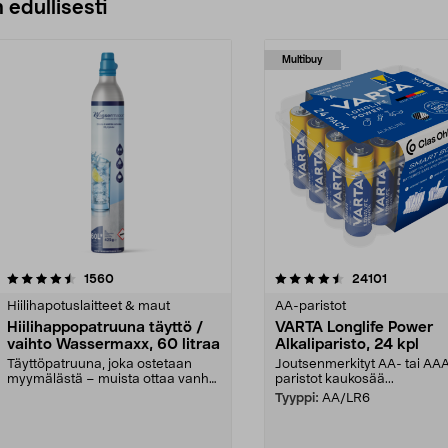
 edullisesti
Multibuy
4.5viidestä
arvostelut
4.5viidestä
arvostelut
1560
24101
tähdestä
Hiilihapotuslaitteet & maut
AA-paristot
Hiilihappopatruuna täyttö /
VARTA Longlife Power
vaihto Wassermaxx, 60 litraa
Alkaliparisto, 24 kpl
Täyttöpatruuna, joka ostetaan
Joutsenmerkityt AA- tai AA
myymälästä – muista ottaa vanha
paristot kaukosää...
patruuna mukaasi m...
Tyyppi:
AA/LR6