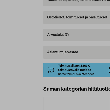
Tuotetiedot, liitteet ja mahdolliset var
Ostotiedot, toimitukset ja palautukset
Arvostelut
(7)
Asiantuntija vastaa
Toimitus alkaen 3,90 €
toimitustavalla Budbee
Katso toimitusvaihtoehdot
Saman kategorian hittituott