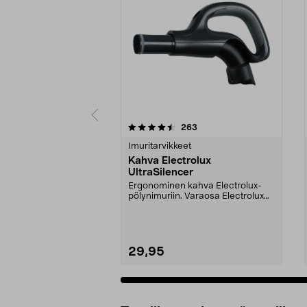
5 viidestä
5.0 viidestä
arvostelut
263
tähdestä
tähdestä
Imuritarvikkeet
Kahva Electrolux
UltraSilencer
Ergonominen kahva Electrolux-
pölynimuriin. Varaosa Electrolux
UltraSilencer -pöl...
29,95