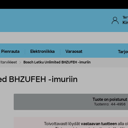
Ter
Ki
Pienrauta
Elektroniikka
Varaosat
Tarjo
itarvikkeet
Bosch Letku Unlimited BHZUFEH -imuriin
ed BHZUFEH -imuriin
Tuote on poistunut
Tuotenro:
44-4956
Toivottavasti löydät
vastaavan tuotteen
alla o