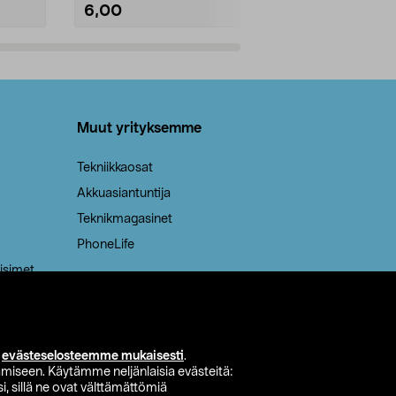
6,00
2,00
Lisää ostoskoriin
Lisää
Muut yrityksemme
Tekniikkaosat
Akkuasiantuntija
Teknikmagasinet
PhoneLife
isimet
i
evästeselosteemme mukaisesti
.
miseen. Käytämme neljänlaisia evästeitä:
i, sillä ne ovat välttämättömiä