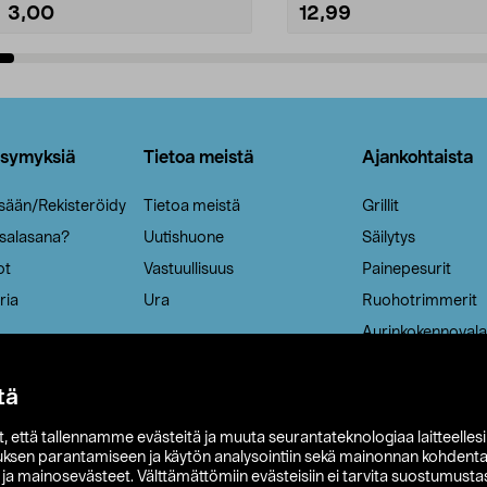
3,00
12,99
Lisää ostoskoriin
Lisää ostoskoriin
ysymyksiä
Tietoa meistä
Ajankohtaista
isään/Rekisteröidy
Tietoa meistä
Grillit
 salasana?
Uutishuone
Säilytys
ot
Vastuullisuus
Painepesurit
ria
Ura
Ruohotrimmerit
Aurinkokennovala
tä
it, että tallennamme evästeitä ja muuta seurantateknologiaa laitteelles
uksen parantamiseen ja käytön analysointiin sekä mainonnan kohdenta
t ja mainosevästeet. Välttämättömiin evästeisiin ei tarvita suostumustas