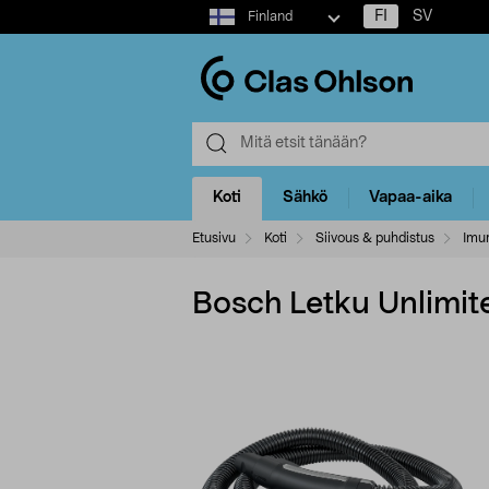
Select
FI
SV
Finland
market
Koti
Sähkö
Vapaa-aika
Etusivu
Koti
Siivous & puhdistus
Imur
Bosch Letku Unlimit