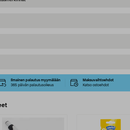
oitusmerkinnät
Ilmainen palautus myymälään
Maksuvaihtoehdot
365 päivän palautusoikeus
Katso ostoehdot
eet