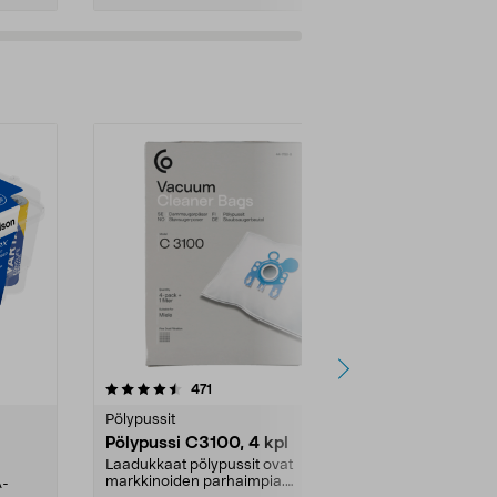
4.5viidestä
arvostelut
4.5
471
6
tähdestä
tähdestä
Pölypussit
Kierrätys & ro
Pölypussi C3100, 4 kpl
Roskapussi,
kahvat, 30 l
Laadukkaat pölypussit ovat
markkinoiden parhaimpia.
A-
Testivoittaja 