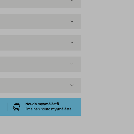
Nouda myymälästä
Ilmainen nouto myymälästä