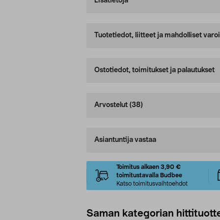
Lisätietoja
Tuotetiedot, liitteet ja mahdolliset var
Ostotiedot, toimitukset ja palautukset
Arvostelut
(38)
Asiantuntija vastaa
Toimitus alkaen 3,90 €
toimitustavalla Budbee
Katso toimitusvaihtoehdot
Saman kategorian hittituott