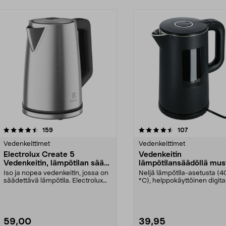
4.5 viidestä
arvostelut
4.5 viidestä
arvostelut
159
107
tähdestä
Vedenkeittimet
Vedenkeittimet
Electrolux Create 5
Vedenkeitin
Vedenkeitin, lämpötilan säätö
lämpötilansäädöllä mus
1,7 l
l
Iso ja nopea vedenkeitin, jossa on
Neljä lämpötila-asetusta (
säädettävä lämpötila. Electrolux
°C), helppokäyttöinen digita
Create 5 – k...
kosketusnäyt...
59,00
39,95