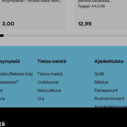
myymälästä – muista ottaa vanha
paristot kaukosää...
patruuna mukaasi m...
Tyyppi:
AA/LR6
3,00
12,99
Lisää ostoskoriin
Lisää ostoskoriin
ysymyksiä
Tietoa meistä
Ajankohtaista
isään/Rekisteröidy
Tietoa meistä
Grillit
 salasana?
Uutishuone
Säilytys
ot
Vastuullisuus
Painepesurit
ria
Ura
Ruohotrimmerit
Aurinkokennovala
tä