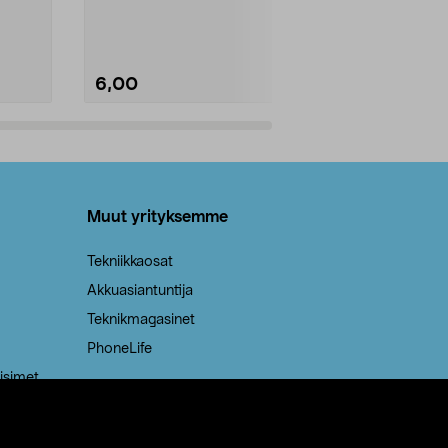
Kestävä, jopa 50 % suurempi ...
roskapussi u
Roskapussi, jo
6,00
2,00
Lisää ostoskoriin
Lisää
Muut yrityksemme
Tekniikkaosat
Akkuasiantuntija
Teknikmagasinet
PhoneLife
isimet