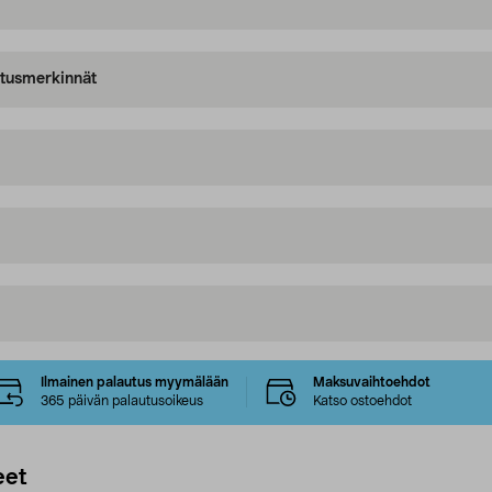
oitusmerkinnät
Ilmainen palautus myymälään
Maksuvaihtoehdot
365 päivän palautusoikeus
Katso ostoehdot
eet