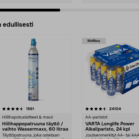
 edullisesti
Multibuy
4.5viidestä
arvostelut
4.5viidestä
arvostelut
1561
24104
tähdestä
Hiilihapotuslaitteet & maut
AA-paristot
Hiilihappopatruuna täyttö /
VARTA Longlife Power
vaihto Wassermaxx, 60 litraa
Alkaliparisto, 24 kpl
Täyttöpatruuna, joka ostetaan
Joutsenmerkityt AA- tai AA