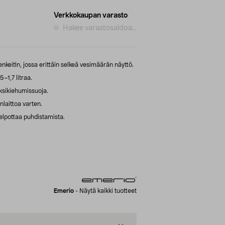
Verkkokaupan varasto
Hakee varastosaldoa...
keitin, jossa erittäin selkeä vesimäärän näyttö.
–1,7 litraa.
ksikiehumissuoja.
nlaittoa varten.
helpottaa puhdistamista.
Emerio
-
Näytä kaikki tuotteet