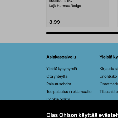
suosikki" siiv...
Laji:
Harmaa/beige
3,99
Lisää ostoskoriin
Alatunniste
Asiakaspalvelu
Yleisiä k
Yleisiä kysymyksiä
Kirjaudu s
Ota yhteyttä
Unohtuiko
Palautusehdot
Omat tied
Tee palautus / reklamaatio
Tilaushisto
Cookie policy
Toimitustavat
Clas Ohlson käyttää evästei
Saavutettavuus