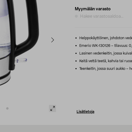
Myymälän varasto
Hakee varastosaldoa...
Helppokäyttöinen, johdoton veden
Emerio WK-130126 – tilavuus: 0,5
Lasinen vedenkeitin, jossa kuiva
Keitä vettä teetä, kahvia tai ruoa
Teenkeitin, jossa suuri aukko – 
Lisätietoja