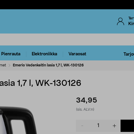
Ter
Ki
Pienrauta
Elektroniikka
Varaosat
Tarjo
imet
Emerio Vedenkeitin lasia 1,7 l, WK-130126
asia 1,7 l, WK-130126
34,95
(sis. ALV:n)
Product
quantity