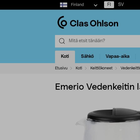
Select
FI
SV
Finland
market
Koti
Sähkö
Vapaa-aika
Etusivu
Koti
Keittiökoneet
Vedenkeitt
Emerio Vedenkeitin l