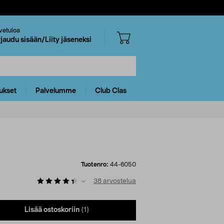
vetuloa
rjaudu sisään/Liity jäseneksi
ukset
Palvelumme
Club Clas
Tuotenro:
44-6050
38
arvostelua
Lisää ostoskoriin
(1)