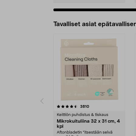
Tavalliset asiat epätavallisen
5viidestä
4.5viidestä
arvostelut
3810
tähdestä
tähdestä
Keittiön puhdistus & tiskaus
Mikrokuituliina 32 x 31 cm, 4
kpl
Aftonbladetin "itsestään selvä