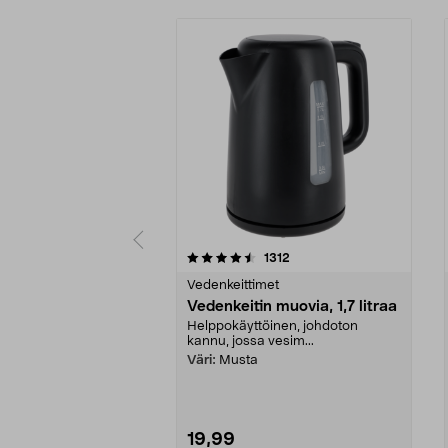
5 viidestä
4.5 viidestä
arvostelut
1312
tähdestä
tähdestä
Vedenkeittimet
Vedenkeitin muovia, 1,7 litraa
Helppokäyttöinen, johdoton
kannu, jossa vesim...
Väri:
Musta
19,99