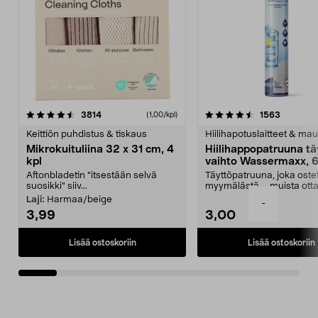
4.5viidestä
arvostelut
4.5viidestä
arvostelu
3814
1563
(1,00/kpl)
tähdestä
t
Keittiön puhdistus & tiskaus
Hiilihapotuslaitteet & mau
Mikrokuituliina 32 x 31 cm, 4
Hiilihappopatruuna tä
kpl
vaihto Wassermaxx, 6
Aftonbladetin "itsestään selvä
Täyttöpatruuna, joka ost
suosikki" siiv...
myymälästä – muista ott
patruuna mukaasi m...
Laji:
Harmaa/beige
-
3,99
3,00
Lisää ostoskoriin
Lisää ostoskoriin