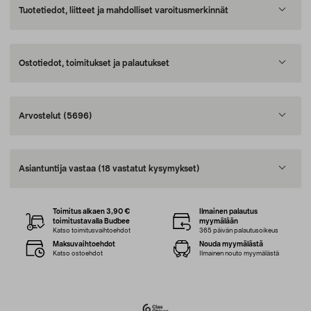
Tuotetiedot, liitteet ja mahdolliset varoitusmerkinnät
Ostotiedot, toimitukset ja palautukset
Arvostelut
(5696)
Asiantuntija vastaa
(18 vastatut kysymykset)
Toimitus alkaen 3,90 €
Ilmainen palautus
toimitustavalla Budbee
myymälään
Katso toimitusvaihtoehdot
365 päivän palautusoikeus
Maksuvaihtoehdot
Nouda myymälästä
Katso ostoehdot
Ilmainen nouto myymälästä