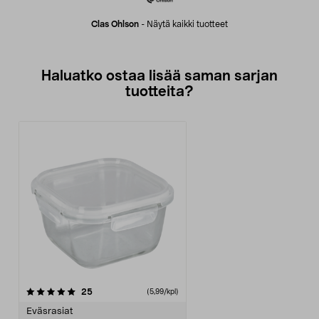
Clas Ohlson
-
Näytä kaikki tuotteet
Haluatko ostaa lisää saman sarjan
tuotteita?
arvostelut
25
(5,99/kpl)
Eväsrasiat