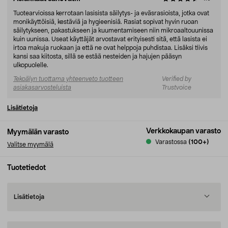
Tuotearvioissa kerrotaan lasisista säilytys- ja eväsrasioista, jotka ovat
monikäyttöisiä, kestäviä ja hygieenisiä. Rasiat sopivat hyvin ruoan
säilytykseen, pakastukseen ja kuumentamiseen niin mikroaaltouunissa
kuin uunissa. Useat käyttäjät arvostavat erityisesti sitä, että lasista ei
irtoa makuja ruokaan ja että ne ovat helppoja puhdistaa. Lisäksi tiivis
kansi saa kiitosta, sillä se estää nesteiden ja hajujen pääsyn
ulkopuolelle.
Tekoälyn tuottama yhteenveto tuotteen
Verified by
asiakasarvosteluista
Trustvoice
Lisätietoja
Verkkokaupan varasto
Myymälän varasto
Varastossa
(100+)
Valitse myymälä
Tuotetiedot
Lisätietoja