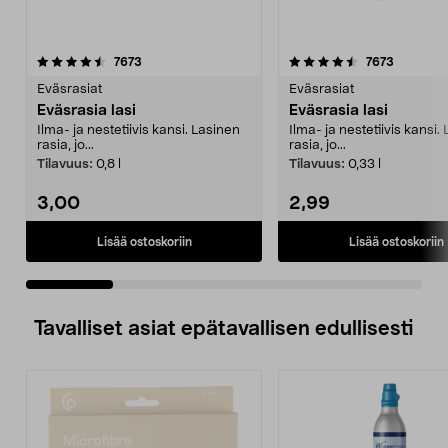
4.5 viidestä
arvostelut
5.0 viidestä
arvostelu
7673
7673
tähdestä
t
Eväsrasiat
Eväsrasiat
Eväsrasia lasi
Eväsrasia lasi
Ilma- ja nestetiivis kansi. Lasinen
Ilma- ja nestetiivis kansi.
rasia, jo...
rasia, jo...
Tilavuus:
0,8 l
Tilavuus:
0,33 l
3,00
2,99
Lisää ostoskoriin
Lisää ostoskoriin
Tavalliset asiat epätavallisen edullisesti