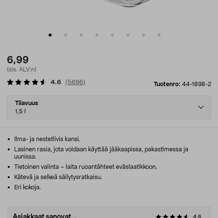
6,99
(sis. ALV:n)
4.6
(
5696
)
Tuotenro:
44-1898-2
Select
Tilavuus
variant
1,5 l
Ilma- ja nestetiivis kansi.
Lasinen rasia, jota voidaan käyttää jääkaapissa, pakastimessa ja
uunissa.
Tietoinen valinta – laita ruoantähteet eväslaatikkoon.
Kätevä ja selkeä säilytysratkaisu.
Eri kokoja.
Asiakkaat sanovat...
4.6