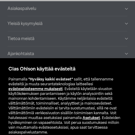
Alatunniste
Asiakaspalvelu
Yleisiä kysymyksiä
Tietoa meistä
Ajankohtaista
Clas Ohlson käyttää evästeitä
Muut yrityksemme
Painamalla
”Hyväksy kaikki evästeet”
sallit, että tallennamme
Etsi myymälä
evästeitä ja muuta seurantateknologiaa laitteellesi
evästeselosteemme mukaisesti
. Evästeitä käytetään sivuston
käyttökokemuksen parantamiseen ja käytön analysointiin sekä
mainonnan kohdentamiseen. Käytämme neljänlaisia evästeitä:
SE
NO
FI
välttämättömät, toiminnalliset, analyyttiset ja mainosevästeet.
Välttämättömiin evästeisiin ei tarvita suostumustasi, sillä ne ovat
FI
SV
välttämättömiä verkkosivuston sisällön toimimisen kannalta. Voit
halutessasi muuttaa asetuksiasi painamalla
Asetukset
. Evästeiden
hyväksyminen on vapaaehtoista. Voit perua suostumuksesi milloin
vain muuttamalla evästeasetuksiasi, apua saat tarvittaessa
asiakaspalvelustamme.