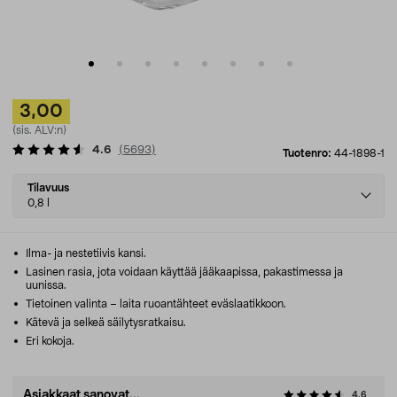
3,00
(sis. ALV:n)
4.6
(
5693
)
Tuotenro:
44-1898-1
Select
Tilavuus
variant
0,8 l
Ilma- ja nestetiivis kansi.
Lasinen rasia, jota voidaan käyttää jääkaapissa, pakastimessa ja
uunissa.
Tietoinen valinta – laita ruoantähteet eväslaatikkoon.
Kätevä ja selkeä säilytysratkaisu.
Eri kokoja.
Asiakkaat sanovat...
4.6