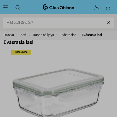
Etusivu
Koti
Ruoan säilytys
Eväsrasiat
Eväsrasia lasi
Eväsrasia lasi
Katso hinta