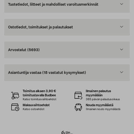
Tuotetiedot, liitteet ja mahdolliset varoitusmerkinnät
Ostotiedot, toimitukset ja palautukset
Arvostelut
(5693)
Asiantuntija vastaa
(18 vastatut kysymykset)
Toimitus alkaen 3,90 €
Ilmainen palautus
toimitustavalla Budbee
myymälään
Katso toimitusvaihtoehdot
365 päivän palautusoikeus
Maksuvaihtoehdot
Nouda myymälästä
Katso ostoehdot
Ilmainen nouto myymälästä