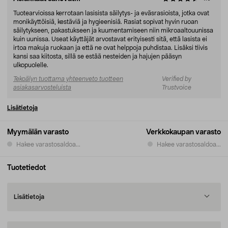
Tuotearvioissa kerrotaan lasisista säilytys- ja eväsrasioista, jotka ovat
monikäyttöisiä, kestäviä ja hygieenisiä. Rasiat sopivat hyvin ruoan
säilytykseen, pakastukseen ja kuumentamiseen niin mikroaaltouunissa
kuin uunissa. Useat käyttäjät arvostavat erityisesti sitä, että lasista ei
irtoa makuja ruokaan ja että ne ovat helppoja puhdistaa. Lisäksi tiivis
kansi saa kiitosta, sillä se estää nesteiden ja hajujen pääsyn
ulkopuolelle.
Tekoälyn tuottama yhteenveto tuotteen
Verified by
asiakasarvosteluista
Trustvoice
Lisätietoja
Myymälän varasto
Verkkokaupan varasto
Hakee varastosaldoa...
Hakee varastosaldoa...
Tuotetiedot
Lisätietoja