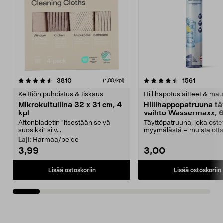
4.5viidestä
arvostelut
4.5viidestä
arvostelu
3810
1561
(1,00/kpl)
tähdestä
t
Keittiön puhdistus & tiskaus
Hiilihapotuslaitteet & mau
Mikrokuituliina 32 x 31 cm, 4
Hiilihappopatruuna tä
kpl
vaihto Wassermaxx, 6
Aftonbladetin "itsestään selvä
Täyttöpatruuna, joka ost
suosikki" siiv...
myymälästä – muista ott
patruuna mukaasi m...
Laji:
Harmaa/beige
3,99
3,00
Lisää ostoskoriin
Lisää ostoskoriin