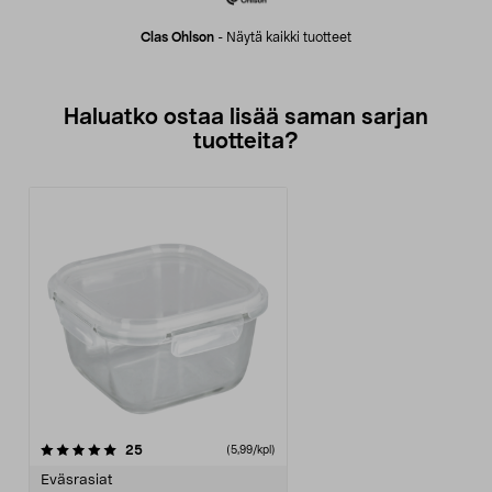
Clas Ohlson
-
Näytä kaikki tuotteet
Haluatko ostaa lisää saman sarjan
tuotteita?
arvostelut
25
(5,99/kpl)
Eväsrasiat