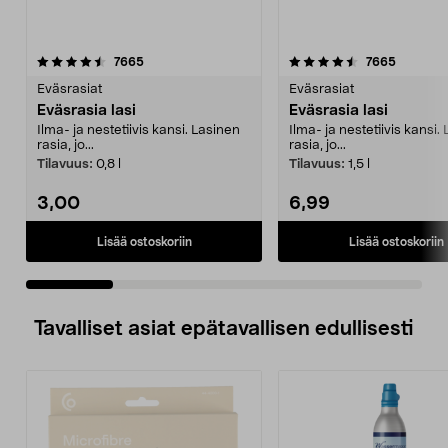
4.5 viidestä
arvostelut
5.0 viidestä
arvostel
7665
7665
tähdestä
t
Eväsrasiat
Eväsrasiat
Eväsrasia lasi
Eväsrasia lasi
Ilma- ja nestetiivis kansi. Lasinen
Ilma- ja nestetiivis kansi.
rasia, jo...
rasia, jo...
Tilavuus:
0,8 l
Tilavuus:
1,5 l
3,00
6,99
Lisää ostoskoriin
Lisää ostoskoriin
Tavalliset asiat epätavallisen edullisesti