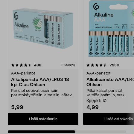
4.5viidestä
arvostelut
4.5viidestä
arvostel
496
2530
(0,33/kpl)
tähdestä
t
AAA-paristot
AAA-paristot
Alkaliparisto AAA/LR03 18
Alkaliparisto AAA/LR
kpl Clas Ohlson
Ohlson
Paristot sopivat useimpiin
Pitkäikäiset paristot
paristokäyttöisiin laitteisiin. Kätevä
keittiöajastimiin, task...
ja helposti av...
Kpl/pkt:
10
5,99
4,99
Lisää ostoskoriin
Lisää ostoskoriin