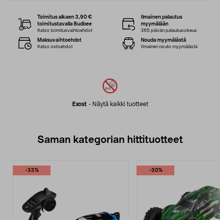
Toimitus alkaen 3,90 €
Ilmainen palautus
toimitustavalla Budbee
myymälään
Katso toimitusvaihtoehdot
365 päivän palautusoikeus
Maksuvaihtoehdot
Nouda myymälästä
Katso ostoehdot
Ilmainen nouto myymälästä
Exost
-
Näytä kaikki tuotteet
Saman kategorian hittituotteet
-33%
-30%