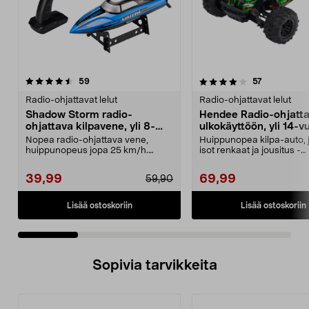
4.0 viidestä
arvostelut
4.5 viidestä
arvostelut
59
57
tähdestä
t
Radio-ohjattavat lelut
Radio-ohjattavat lelut
Shadow Storm radio-
Hendee Radio-ohjatta
ohjattava kilpavene, yli 8-
ulkokäyttöön, yli 14-vu
vuotiaille
Nopea radio-ohjattava vene,
Huippunopea kilpa-auto, 
huippunopeus jopa 25 km/h.
isot renkaat ja jousitus -
Shadow Storm -kilpavene –...
enimmäisnopeus jopa ...
39,99
69,99
59,90
Lisää ostoskoriin
Lisää ostoskoriin
Sopivia tarvikkeita