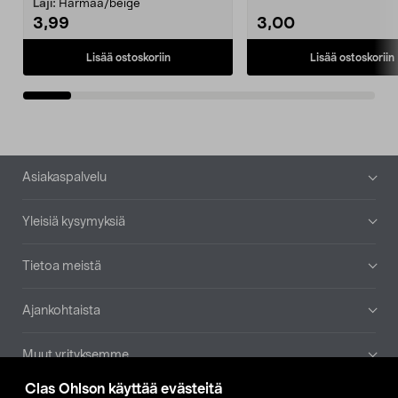
patruuna mukaasi m...
Laji:
Harmaa/beige
3,99
3,00
Lisää ostoskoriin
Lisää ostoskoriin
Alatunniste
Asiakaspalvelu
Yleisiä kysymyksiä
Tietoa meistä
Ajankohtaista
Muut yrityksemme
Clas Ohlson käyttää evästeitä
Etsi myymälä