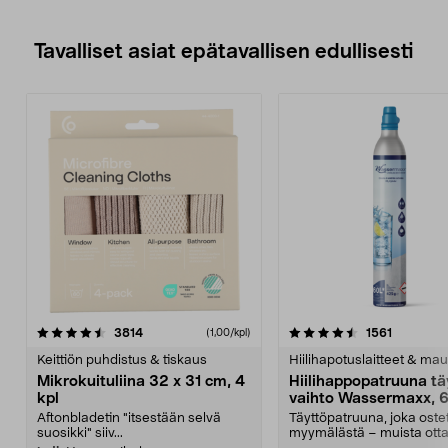
Tavalliset asiat epätavallisen edullisesti
4.5viidestä
arvostelut
4.5viidestä
arvostelu
3814
1561
(1,00/kpl)
tähdestä
t
Keittiön puhdistus & tiskaus
Hiilihapotuslaitteet & mau
Mikrokuituliina 32 x 31 cm, 4
Hiilihappopatruuna tä
kpl
vaihto Wassermaxx, 6
Aftonbladetin "itsestään selvä
Täyttöpatruuna, joka ost
suosikki" siiv...
myymälästä – muista ott