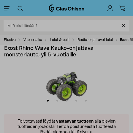
Etusivu
Vapaa-aika
Lelut & pelit
Radio-ohjattavat lelut
Exost R
Exost Rhino Wave Kauko-ohjattava
monsteriauto, yli 5-vuotiaille
Toivottavasti löydät
vastaavan tuotteen
alla olevien
tuotteiden joukosta.
Tietoa poistuneesta tuotteesta
löydät alempaa tältä sivulta.