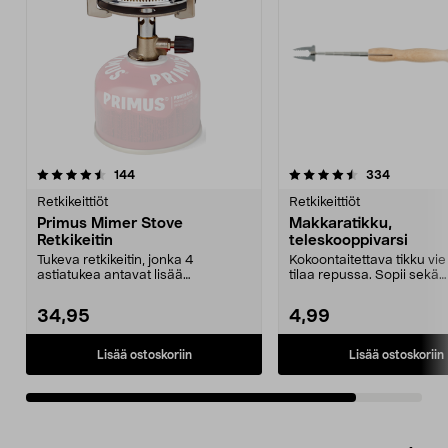
4.5viidestä
arvostelut
arvostelut
144
334
tähdestä
Retkikeittiöt
Retkikeittiöt
Primus Mimer Stove
Makkaratikku,
Retkikeitin
teleskooppivarsi
Tukeva retkikeitin, jonka 4
Kokoontaitettava tikku vi
astiatukea antavat lisää
tilaa repussa. Sopii sekä
tuulensuojaa ja vakautta. L...
makkaroiden että vaah...
34,95
4,99
Lisää ostoskoriin
Lisää ostoskoriin