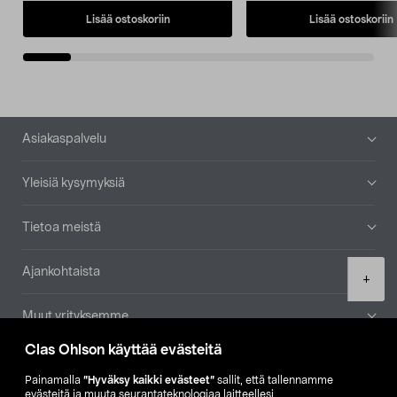
Lisää ostoskoriin
Lisää ostoskoriin
Alatunniste
Asiakaspalvelu
Yleisiä kysymyksiä
Tietoa meistä
Ajankohtaista
Product
+
quantity
Muut yrityksemme
Clas Ohlson käyttää evästeitä
Etsi myymälä
Painamalla
”Hyväksy kaikki evästeet”
sallit, että tallennamme
evästeitä ja muuta seurantateknologiaa laitteellesi