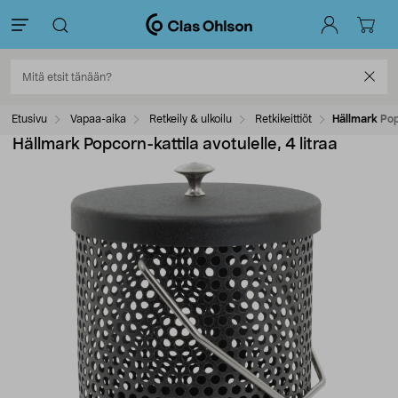
Etusivu
Vapaa-aika
Retkeily & ulkoilu
Retkikeittiöt
Hällmark Popc
Hällmark Popcorn-kattila avotulelle, 4 litraa