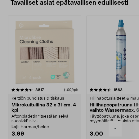
Tavalliset asiat epätavallisen edullisesti
4.5viidestä
arvostelut
4.5viidestä
arvostelu
3817
1563
(1,00/kpl)
tähdestä
t
Keittiön puhdistus & tiskaus
Hiilihapotuslaitteet & mau
Mikrokuituliina 32 x 31 cm, 4
Hiilihappopatruuna tä
kpl
vaihto Wassermaxx, 6
Aftonbladetin "itsestään selvä
Täyttöpatruuna, joka ost
suosikki" siiv...
myymälästä – muista ott
patruuna mukaasi m...
Laji:
Harmaa/beige
-
3,99
3,00