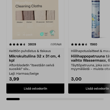
4.5viidestä
arvostelut
4.5viidestä
arvostel
3809
1560
(1,00/kpl)
tähdestä
t
Keittiön puhdistus & tiskaus
Hiilihapotuslaitteet & mau
Mikrokuituliina 32 x 31 cm, 4
Hiilihappopatruuna tä
kpl
vaihto Wassermaxx, 6
Aftonbladetin "itsestään selvä
Täyttöpatruuna, joka ost
suosikki" siiv...
myymälästä – muista ott
patruuna mukaasi m...
Laji:
Harmaa/beige
3,99
3,00
Lisää ostoskoriin
Lisää ostoskoriin