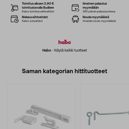
Toimitus alkaen 3,90 €
Ilmainen palautus
toimitustavalla Budbee
myymälään
Katso toimitusvaihtoehdot
365 päivän palautusoikeus
Maksuvaihtoehdot
Nouda myymälästä
Katso ostoehdot
Ilmainen nouto myymälästä
Habo
-
Näytä kaikki tuotteet
Saman kategorian hittituotteet