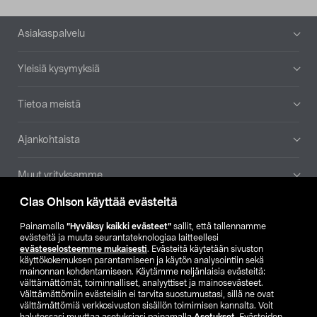
Alatunniste
Asiakaspalvelu
Yleisiä kysymyksiä
Tietoa meistä
Ajankohtaista
Muut yrityksemme
Clas Ohlson käyttää evästeitä
Etsi myymälä
Painamalla
”Hyväksy kaikki evästeet”
sallit, että tallennamme
evästeitä ja muuta seurantateknologiaa laitteellesi
SE
NO
FI
evästeselosteemme mukaisesti
. Evästeitä käytetään sivuston
käyttökokemuksen parantamiseen ja käytön analysointiin sekä
FI
SV
mainonnan kohdentamiseen. Käytämme neljänlaisia evästeitä:
välttämättömät, toiminnalliset, analyyttiset ja mainosevästeet.
Välttämättömiin evästeisiin ei tarvita suostumustasi, sillä ne ovat
välttämättömiä verkkosivuston sisällön toimimisen kannalta. Voit