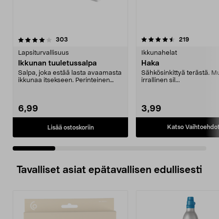
4.5 viidestä
arvostelut
4.5 viidestä
arvostelut
303
219
tähdestä
t
Lapsiturvallisuus
Ikkunahelat
Ikkunan tuuletussalpa
Haka
Salpa, joka estää lasta avaamasta
Sähkösinkittyä terästä. 
ikkunaa itsekseen. Perinteinen
irrallinen sil...
ikkunan kahva s...
6,99
3,99
Katso Vaihtoehdo
Lisää ostoskoriin
Tavalliset asiat epätavallisen edullisesti