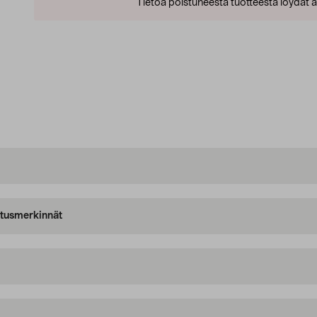
Tietoa poistuneesta tuotteesta löydät al
oitusmerkinnät