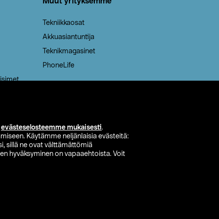
Muut yrityksemme
Tekniikkaosat
Akkuasiantuntija
Teknikmagasinet
PhoneLife
isimet
i
evästeselosteemme mukaisesti
.
miseen. Käytämme neljänlaisia evästeitä:
i, sillä ne ovat välttämättömiä
den hyväksyminen on vapaaehtoista. Voit
si myymälä