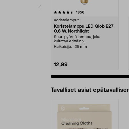
5 viidestä
4.5 viidestä
arvostelut
1956
tähdestä
tähdestä
Koristelamput
Koristelamppu LED Glob E27
0,6 W, Northlight
Suuri pyöreä lamppu, joka
kuluttaa erittäin v...
Halkaisija:
125 mm
12,99
Tavalliset asiat epätavallisen