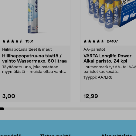
4.5viidestä
arvostelut
4.5viidestä
arvostelut
1561
24107
tähdestä
Hiilihapotuslaitteet & maut
AA-paristot
Hiilihappopatruuna täyttö /
VARTA Longlife Power
vaihto Wassermaxx, 60 litraa
Alkaliparisto, 24 kpl
Täyttöpatruuna, joka ostetaan
Joutsenmerkityt AA- tai AA
myymälästä – muista ottaa vanha
paristot kaukosää...
patruuna mukaasi m...
Tyyppi:
AA/LR6
3,00
12,99
Lisää ostoskoriin
Lisää ostoskoriin