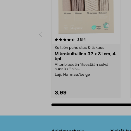
5viidestä
4.5viidestä
arvostelut
3814
tähdestä
tähdestä
Keittiön puhdistus & tiskaus
Mikrokuituliina 32 x 31 cm, 4
kpl
Aftonbladetin "itsestään selvä
suosikki" siiv...
Laji:
Harmaa/beige
3,99
Lisää ostoskoriin
Alatunniste