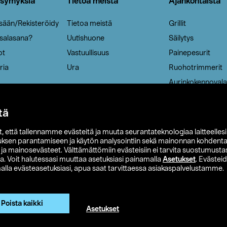
ysymyksiä
Tietoa meistä
Ajankohtaista
isään/Rekisteröidy
Tietoa meistä
Grillit
 salasana?
Uutishuone
Säilytys
ot
Vastuullisuus
Painepesurit
ria
Ura
Ruohotrimmerit
Aurinkokennovala
tä
it, että tallennamme evästeitä ja muuta seurantateknologiaa laitteelles
uksen parantamiseen ja käytön analysointiin sekä mainonnan kohdenta
t ja mainosevästeet. Välttämättömiin evästeisiin ei tarvita suostumustas
a. Voit halutessasi muuttaa asetuksiasi painamalla
Asetukset
. Evästei
lla evästeasetuksiasi, apua saat tarvittaessa asiakaspalvelustamme.
 Ohlson
Club Clas
Ostoehdot
Tietosuojaseloste
Et
Näytä hinnat ilman ALV:a
Poista kaikki
Asetukset