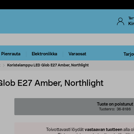
Ter
Ki
Pienrauta
Elektroniikka
Varaosat
Tarjo
t
Koristelamppu LED Glob E27 Amber, Northlight
lob E27 Amber, Northlight
Tuote on poistunut
Tuotenro:
36-8186
Toivottavasti löydät
vastaavan tuotteen
alla o