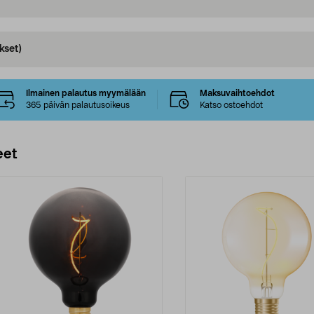
kset)
Ilmainen palautus myymälään
Maksuvaihtoehdot
365 päivän palautusoikeus
Katso ostoehdot
eet