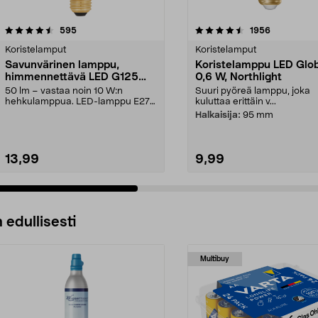
4.5 viidestä
arvostelut
4.5 viidestä
arvostelut
595
1956
tähdestä
Koristelamput
Koristelamput
Savunvärinen lamppu,
Koristelamppu LED Glo
himmennettävä LED G125
0,6 W, Northlight
E27 Smokey, musta
50 lm – vastaa noin 10 W:n
Suuri pyöreä lamppu, joka
hehkulamppua. LED-lamppu E27-
kuluttaa erittäin v...
kannalla, tumma savunvär...
Halkaisija:
95 mm
13,99
9,99
 edullisesti
Multibuy