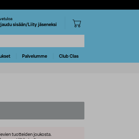
vetuloa
rjaudu sisään/Liity jäseneksi
ukset
Palvelumme
Club Clas
levien tuotteiden joukosta.