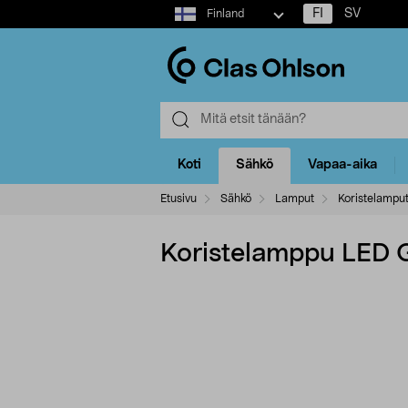
Select
FI
SV
Finland
market
Koti
Sähkö
Vapaa-aika
Etusivu
Sähkö
Lamput
Koristelampu
Koristelamppu LED G