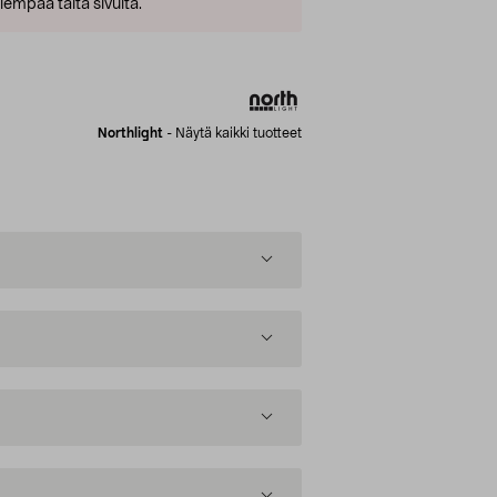
empaa tältä sivulta.
Northlight
-
Näytä kaikki tuotteet