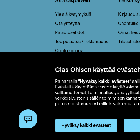
Asiakaspalvelu
Yleisiä k
Yleisiä kysymyksiä
Kirjaudu s
Ota yhteyttä
Unohtuiko
Palautusehdot
Omat tied
Tee palautus / reklamaatio
Tilaushisto
Cookie policy
Toimitustavat
Saavutettavuus
Clas Ohlson käyttää evästei
Painamalla
”Hyväksy kaikki evästeet”
sall
Evästeitä käytetään sivuston käyttökokem
välttämättömät, toiminnalliset, analyyttise
verkkosivuston sisällön toimimisen kannalt
perua suostumuksesi milloin vain muuttama
© 2026 Clas
Hyväksy kaikki evästeet