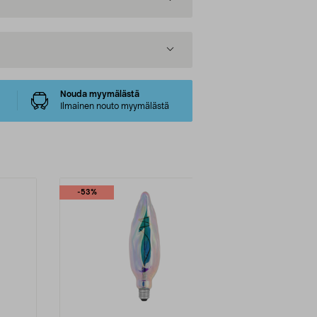
Nouda myymälästä
Ilmainen nouto myymälästä
-53%
-43%