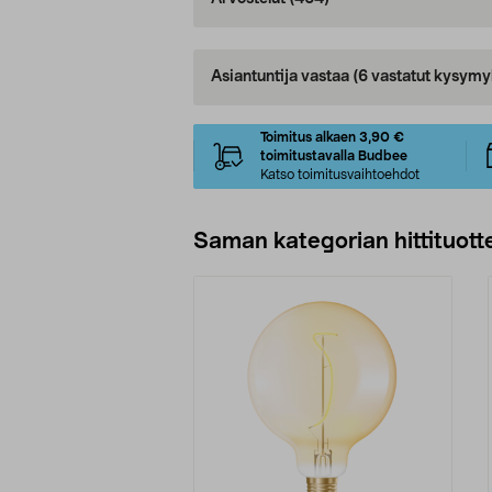
Asiantuntija vastaa
(6 vastatut kysymy
Toimitus alkaen 3,90 €
toimitustavalla Budbee
Katso toimitusvaihtoehdot
Saman kategorian hittituott