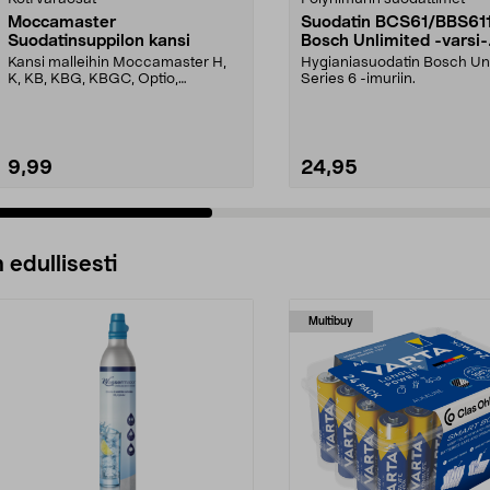
Moccamaster
Suodatin BCS61/BBS61
Suodatinsuppilon kansi
Bosch Unlimited -varsi-
imuriin
Kansi malleihin Moccamaster H,
Hygianiasuodatin Bosch Un
K, KB, KBG, KBGC, Optio,
Series 6 -imuriin.
Automatic, Automatic S, ...
9,99
24,95
 edullisesti
Multibuy