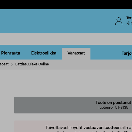
Ter
Ki
Pienrauta
Elektroniikka
Varaosat
Tarjo
aosat
Lattiasuulake Coline
Tuote on poistunut
Tuotenro:
51-3135
Toivottavasti löydät
vastaavan tuotteen
alla o