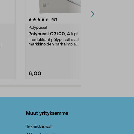
4.5viidestä
arvostelut
4.5
471
6
tähdestä
tähdestä
Pölypussit
Kierrätys & ro
Pölypussi C3100, 4 kpl
Roskapussi,
kahvat, 30 l
Laadukkaat pölypussit ovat
markkinoiden parhaimpia.
A-
Testivoittaja 
Kestävä, jopa 50 % suurempi ...
roskapussi u
Roskapussi, jo
6,00
2,00
Lisää ostoskoriin
Lisää
Muut yrityksemme
Tekniikkaosat