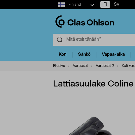
Select
FI
SV
Finland
market
Koti
Sähkö
Vapaa-aika
Etusivu
Varaosat
Varaosat 2
Koti var
Lattiasuulake Coline