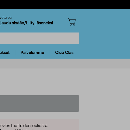
vetuloa
rjaudu sisään/Liity jäseneksi
ukset
Palvelumme
Club Clas
levien tuotteiden joukosta.