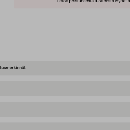
Tietoa poistuneesta tuotteesta löydät al
oitusmerkinnät