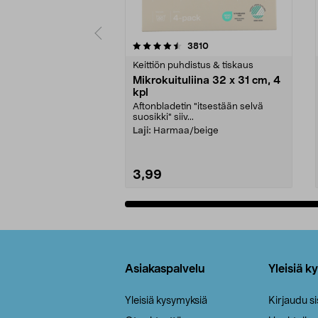
5viidestä
4.5viidestä
arvostelut
3810
tähdestä
tähdestä
Keittiön puhdistus & tiskaus
Mikrokuituliina 32 x 31 cm, 4
kpl
Aftonbladetin "itsestään selvä
suosikki" siiv...
Laji:
Harmaa/beige
3,99
Lisää ostoskoriin
Alatunniste
Asiakaspalvelu
Yleisiä k
Yleisiä kysymyksiä
Kirjaudu s