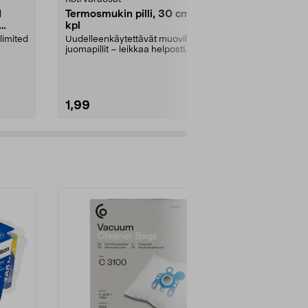
1
Termosmukin pilli, 30 cm, 2
Laturi Brau
kpl
7/8/9/10 -
sähköhamm
limited
Uudelleenkäytettävät muovilliset
Varaosa, jonka
juomapillit – leikkaa helposti
sähköhammas
sopivan pituisik...
laturin. Voit m
1,99
34,95