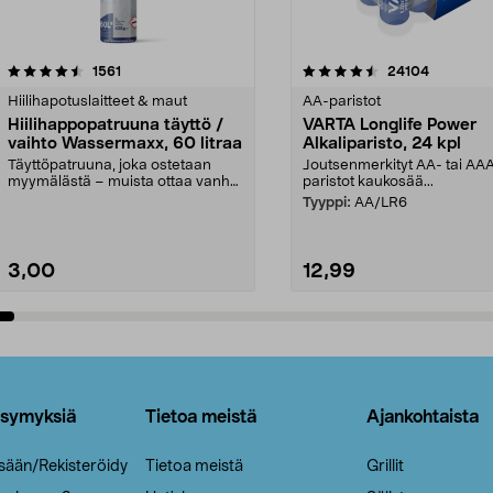
4.5viidestä
arvostelut
4.5viidestä
arvostelut
1561
24104
tähdestä
Hiilihapotuslaitteet & maut
AA-paristot
Hiilihappopatruuna täyttö /
VARTA Longlife Power
vaihto Wassermaxx, 60 litraa
Alkaliparisto, 24 kpl
Täyttöpatruuna, joka ostetaan
Joutsenmerkityt AA- tai AA
myymälästä – muista ottaa vanha
paristot kaukosää...
patruuna mukaasi m...
Tyyppi:
AA/LR6
3,00
12,99
Lisää ostoskoriin
Lisää ostoskoriin
ysymyksiä
Tietoa meistä
Ajankohtaista
isään/Rekisteröidy
Tietoa meistä
Grillit