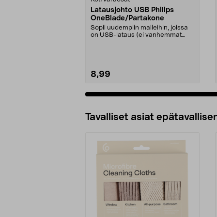
Latausjohto USB Philips
OneBlade/Partakone
Sopii uudempiin malleihin, joissa
on USB-lataus (ei vanhemmat
mallit, joissa on ...
8,99
Tavalliset asiat epätavallisen