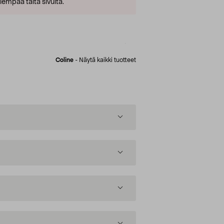
empaa tältä sivulta.
Coline
-
Näytä kaikki tuotteet