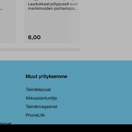
kahvat, 30 l
Laadukkaat pölypussit ovat
markkinoiden parhaimpia.
A-
Testivoittaja 
Kestävä, jopa 50 % suurempi ...
roskapussi u
Roskapussi, jo
6,00
2,00
Lisää ostoskoriin
Lisää
Muut yrityksemme
Tekniikkaosat
Akkuasiantuntija
Teknikmagasinet
PhoneLife
isimet