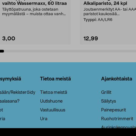
vaihto Wassermaxx, 60 litraa
Alkaliparisto, 24 kpl
Täyttöpatruuna, joka ostetaan
Joutsenmerkityt AA- tai AA
myymälästä – muista ottaa vanha
paristot kaukosää...
patruuna mukaasi m...
Tyyppi:
AA/LR6
3,00
12,99
Lisää ostoskoriin
Lisää ostoskoriin
ysymyksiä
Tietoa meistä
Ajankohtaista
isään/Rekisteröidy
Tietoa meistä
Grillit
 salasana?
Uutishuone
Säilytys
ot
Vastuullisuus
Painepesurit
ria
Ura
Ruohotrimmerit
Aurinkokennovala