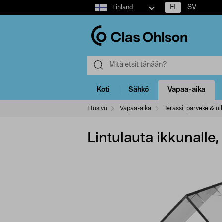
Select
FI
SV
Finland
market
Koti
Sähkö
Vapaa-aika
Etusivu
Vapaa-aika
Terassi, parveke & ulk
Lintulauta ikkunalle,