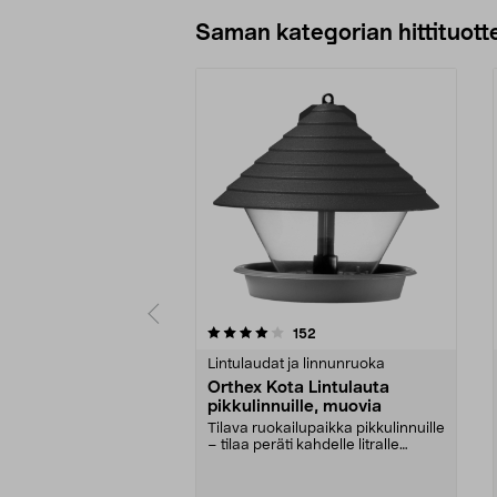
Lisää ostoskoriin
Saman kategorian hittituott
0 viidestä
4.0 viidestä
arvostelut
152
tähdestä
tähdestä
Lintulaudat ja linnunruoka
Orthex Kota Lintulauta
pikkulinnuille, muovia
Tilava ruokailupaikka pikkulinnuille
– tilaa peräti kahdelle litralle
siemeniä. ...