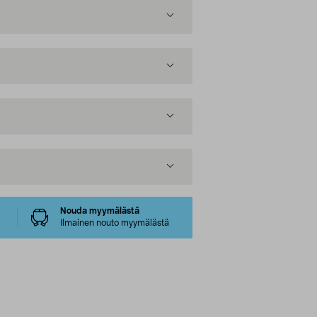
Nouda myymälästä
Ilmainen nouto myymälästä