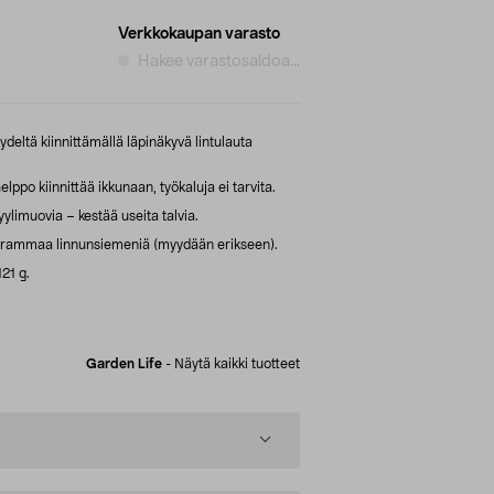
Verkkokaupan varasto
Hakee varastosaldoa...
ydeltä kiinnittämällä läpinäkyvä lintulauta
lppo kiinnittää ikkunaan, työkaluja ei tarvita.
limuovia – kestää useita talvia.
grammaa linnunsiemeniä (myydään erikseen).
121 g.
Garden Life
-
Näytä kaikki tuotteet