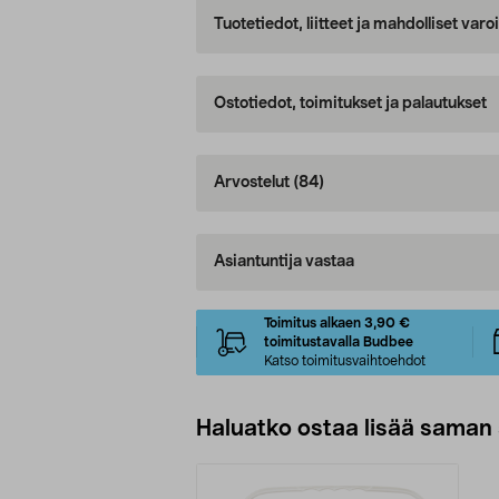
Tuotetiedot, liitteet ja mahdolliset var
Ostotiedot, toimitukset ja palautukset
Arvostelut
(84)
Asiantuntija vastaa
Toimitus alkaen 3,90 €
toimitustavalla Budbee
Katso toimitusvaihtoehdot
Haluatko ostaa lisää saman 