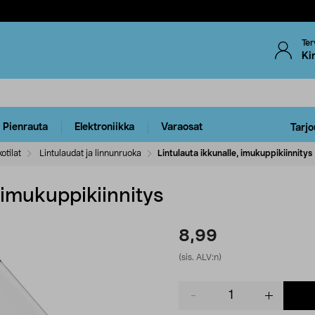
Ter
Ki
Pienrauta
Elektroniikka
Varaosat
Tarjo
otilat
Lintulaudat ja linnunruoka
Lintulauta ikkunalle, imukuppikiinnitys
 imukuppikiinnitys
8,99
(sis. ALV:n)
Product
quantity