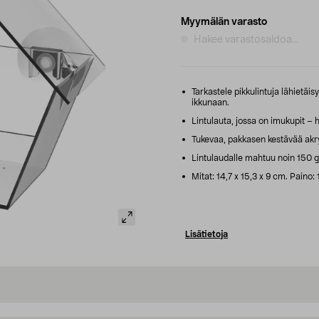
Myymälän varasto
Hakee varastosaldoa...
Tarkastele pikkulintuja lähietäisy
ikkunaan.
Lintulauta, jossa on imukupit – he
Tukevaa, pakkasen kestävää akryy
Lintulaudalle mahtuu noin 150 
Mitat: 14,7 x 15,3 x 9 cm. Paino: 
Lisätietoja