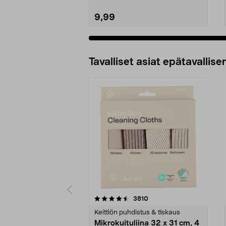
9,99
Tavalliset asiat epätavallisen
5viidestä
4.5viidestä
arvostelut
3810
tähdestä
tähdestä
Keittiön puhdistus & tiskaus
Mikrokuituliina 32 x 31 cm, 4