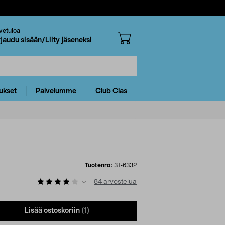
vetuloa
rjaudu sisään/Liity jäseneksi
ukset
Palvelumme
Club Clas
Tuotenro:
31-6332
84
arvostelua
Lisää ostoskoriin
(1)