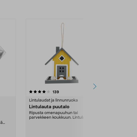
4.0 viidestä
arvostelut
4.0
139
1
tähdestä
tähdestä
Lintulaudat ja linnunruoka
Lintulaudat j
Lintulauta puutalo
Linnunsiem
kannellises
Ripusta omenapuuhun tai
parvekkeen koukkuun. Lintulauta
Linnunsiemens
– hurmaava puutalo lintu...
lä
useimmille lu
linnuille. Kätev