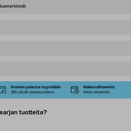
oitusmerkinnät
Ilmainen palautus myymälään
Maksuvaihtoehdot
365 päivän palautusoikeus
Katso ostoehdot
sarjan tuotteita?