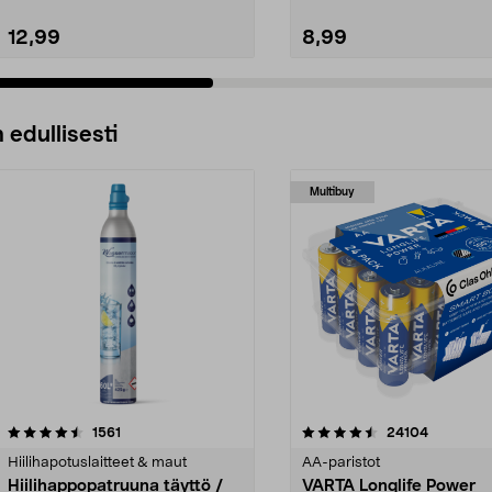
12,99
8,99
 edullisesti
Multibuy
4.5viidestä
arvostelut
4.5viidestä
arvostelut
1561
24104
tähdestä
Hiilihapotuslaitteet & maut
AA-paristot
Hiilihappopatruuna täyttö /
VARTA Longlife Power