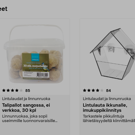
eet
4.0 viidestä
arvostelut
4.0 viidestä
arvostelut
85
84
tähdestä
Lintulaudat ja linnunruoka
Lintulaudat ja linnunruoka
Talipallot sangossa, ei
Lintulauta ikkunalle,
verkkoa, 30 kpl
imukuppikiinnitys
Linnunruokaa, joka sopii
Tarkastele pikkulintuja
useimmille luonnonvaraisille
lähietäisyydeltä kiinnittämäl
linnuille. Kätevä sanko, j...
läpinäkyvä lintulauta ik...