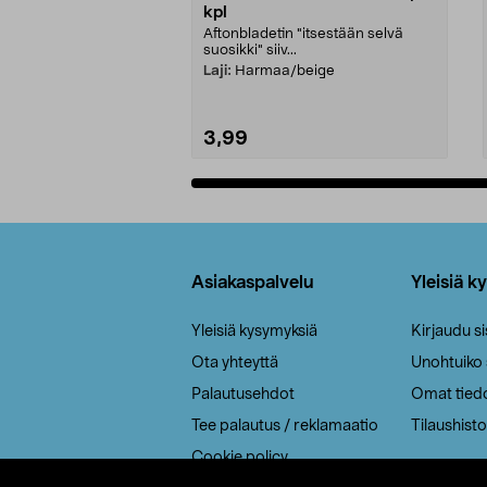
kpl
Aftonbladetin "itsestään selvä
suosikki" siiv...
Laji:
Harmaa/beige
3,99
Lisää ostoskoriin
Alatunniste
Asiakaspalvelu
Yleisiä k
Yleisiä kysymyksiä
Kirjaudu s
Ota yhteyttä
Unohtuiko
Palautusehdot
Omat tied
Tee palautus / reklamaatio
Tilaushisto
Cookie policy