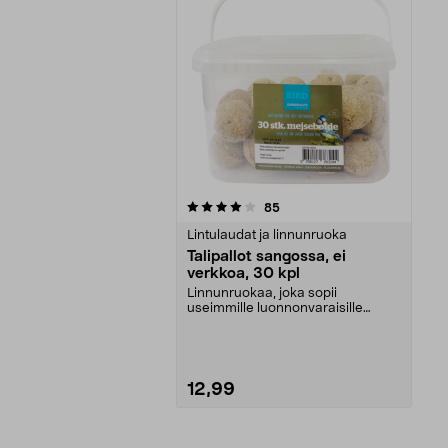
0viidestä
arvostelut
85
tähdestä
Lintulaudat ja linnunruoka
Talipallot sangossa, ei
verkkoa, 30 kpl
Linnunruokaa, joka sopii
useimmille luonnonvaraisille
linnuille. Kätevä sanko, j...
12,99