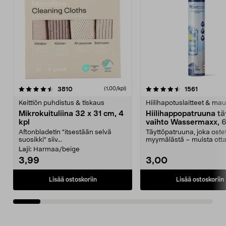
4.5viidestä
arvostelut
4.5viidestä
arvostelu
3810
1561
(1,00/kpl)
tähdestä
t
Keittiön puhdistus & tiskaus
Hiilihapotuslaitteet & mau
Mikrokuituliina 32 x 31 cm, 4
Hiilihappopatruuna tä
kpl
vaihto Wassermaxx, 6
Aftonbladetin "itsestään selvä
Täyttöpatruuna, joka ost
suosikki" siiv...
myymälästä – muista ott
patruuna mukaasi m...
Laji:
Harmaa/beige
3,99
3,00
Lisää ostoskoriin
Lisää ostoskoriin