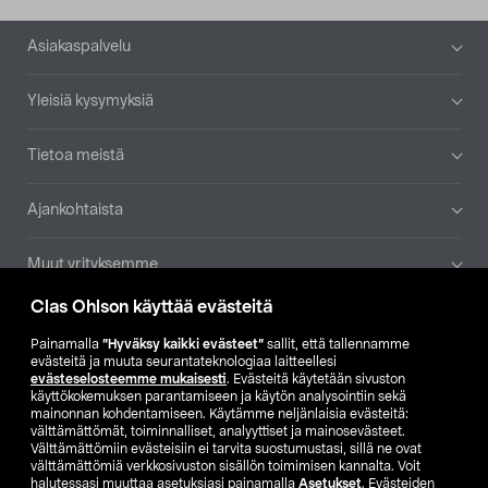
Alatunniste
Asiakaspalvelu
Yleisiä kysymyksiä
Tietoa meistä
Ajankohtaista
Muut yrityksemme
Clas Ohlson käyttää evästeitä
Etsi myymälä
Painamalla
”Hyväksy kaikki evästeet”
sallit, että tallennamme
evästeitä ja muuta seurantateknologiaa laitteellesi
SE
NO
FI
evästeselosteemme mukaisesti
. Evästeitä käytetään sivuston
käyttökokemuksen parantamiseen ja käytön analysointiin sekä
FI
SV
mainonnan kohdentamiseen. Käytämme neljänlaisia evästeitä:
välttämättömät, toiminnalliset, analyyttiset ja mainosevästeet.
Välttämättömiin evästeisiin ei tarvita suostumustasi, sillä ne ovat
välttämättömiä verkkosivuston sisällön toimimisen kannalta. Voit
halutessasi muuttaa asetuksiasi painamalla
Asetukset
. Evästeiden