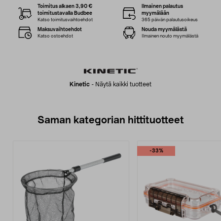
Toimitus alkaen 3,90 €
Ilmainen palautus
toimitustavalla Budbee
myymälään
Katso toimitusvaihtoehdot
365 päivän palautusoikeus
Maksuvaihtoehdot
Nouda myymälästä
Katso ostoehdot
Ilmainen nouto myymälästä
Kinetic
-
Näytä kaikki tuotteet
Saman kategorian hittituotteet
-33%