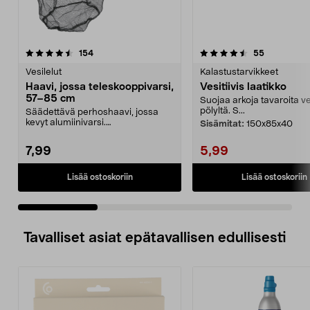
4.5 viidestä
arvostelut
4.5 viidestä
arvostelut
154
55
tähdestä
t
Vesilelut
Kalastustarvikkeet
Haavi, jossa teleskooppivarsi,
Vesitiivis laatikko
57–85 cm
Suojaa arkoja tavaroita ve
pölyltä. S...
Säädettävä perhoshaavi, jossa
kevyt alumiinivarsi.
Sisämitat:
150x85x40
Teleskooppihaavi, jossa pitkä...
7,99
5,99
Lisää ostoskoriin
Lisää ostoskoriin
Tavalliset asiat epätavallisen edullisesti