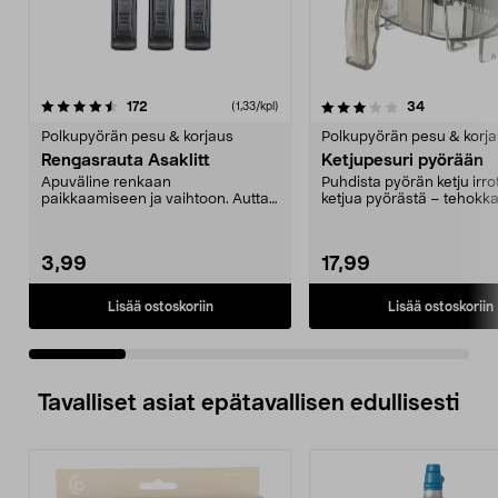
3.5 viidestä
arvostelut
5.0 viidestä
arvostelut
172
34
(1,33/kpl)
tähdestä
t
Polkupyörän pesu & korjaus
Polkupyörän pesu & korj
Rengasrauta Asaklitt
Ketjupesuri pyörään
Apuväline renkaan
Puhdista pyörän ketju irr
paikkaamiseen ja vaihtoon. Auttaa
ketjua pyörästä – tehokka
irrottamaan renkaan vannetta...
nopeasti ja si...
3,99
17,99
Lisää ostoskoriin
Lisää ostoskoriin
Tavalliset asiat epätavallisen edullisesti