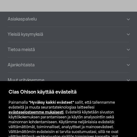
Alatunniste
Asiakaspalvelu
Yleisiä kysymyksiä
Tietoa meistä
Ajankohtaista
Muut yrityksemme
Clas Ohlson käyttää evästeitä
Etsi myymälä
Painamalla
”Hyväksy kaikki evästeet”
sallit, että tallennamme
evästeitä ja muuta seurantateknologiaa laitteellesi
SE
NO
FI
evästeselosteemme mukaisesti
. Evästeitä käytetään sivuston
käyttökokemuksen parantamiseen ja käytön analysointiin sekä
FI
SV
mainonnan kohdentamiseen. Käytämme neljänlaisia evästeitä:
välttämättömät, toiminnalliset, analyyttiset ja mainosevästeet.
Välttämättömiin evästeisiin ei tarvita suostumustasi, sillä ne ovat
välttämättömiä verkkosivuston sisällön toimimisen kannalta. Voit