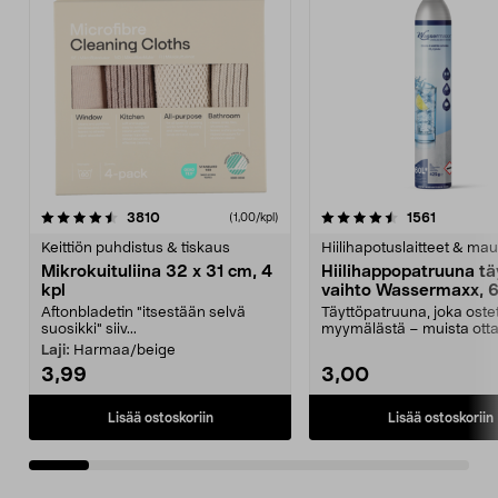
4.5viidestä
arvostelut
4.5viidestä
arvostelu
3810
1561
(1,00/kpl)
tähdestä
t
Keittiön puhdistus & tiskaus
Hiilihapotuslaitteet & mau
Mikrokuituliina 32 x 31 cm, 4
Hiilihappopatruuna tä
kpl
vaihto Wassermaxx, 6
Aftonbladetin "itsestään selvä
Täyttöpatruuna, joka ost
suosikki" siiv...
myymälästä – muista ott
patruuna mukaasi m...
Laji:
Harmaa/beige
3,99
3,00
Lisää ostoskoriin
Lisää ostoskoriin