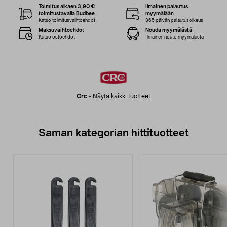
Toimitus alkaen 3,90 €
Ilmainen palautus
toimitustavalla Budbee
myymälään
Katso toimitusvaihtoehdot
365 päivän palautusoikeus
Maksuvaihtoehdot
Nouda myymälästä
Katso ostoehdot
Ilmainen nouto myymälästä
Crc
-
Näytä kaikki tuotteet
Saman kategorian hittituotteet