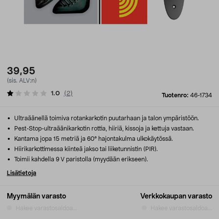
39,95
(sis. ALV:n)
1.0
(
2
)
Tuotenro:
46-1734
Ultraäänellä toimiva rotankarkotin puutarhaan ja talon ympäristöön.
Pest-Stop-ultraäänikarkotin rottia, hiiriä, kissoja ja kettuja vastaan.
Kantama jopa 15 metriä ja 60° hajontakulma ulkokäytössä.
Hiirikarkottimessa kiinteä jakso tai liiketunnistin (PIR).
Toimii kahdella 9 V paristolla (myydään erikseen).
Lisätietoja
Myymälän varasto
Verkkokaupan varasto
Hakee varastosaldoa...
Hakee varastosaldoa...