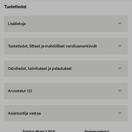
Tuotetiedot
Lisätietoja
Tuotetiedot, liitteet ja mahdolliset varoitusmerkinnät
Ostotiedot, toimitukset ja palautukset
Arvostelut
(2)
Asiantuntija vastaa
Toimitus alkaen 3,90 €
Ilmainen palautus