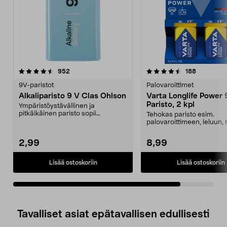
4.5viidestä
arvostelut
arvostelut
952
188
tähdestä
9V-paristot
Palovaroittimet
Alkaliparisto 9 V Clas Ohlson
Varta Longlife Power
Paristo, 2 kpl
Ympäristöystävällinen ja
pitkäikäinen paristo sopii
Tehokas paristo esim.
useimpiin laitteisiin.
palovaroittimeen, leluun, 
Varta Longlife Power 9V...
2,99
8,99
Lisää ostoskoriin
Lisää ostoskoriin
Tavalliset asiat epätavallisen edullisesti