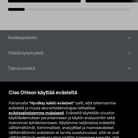
Alatunniste
Asiakaspalvelu
Yleisiä kysymyksiä
Tietoa meistä
Ajankohtaista
Clas Ohlson käyttää evästeitä
Muut yrityksemme
Painamalla
”Hyväksy kaikki evästeet”
sallit, että tallennamme
evästeitä ja muuta seurantateknologiaa laitteellesi
evästeselosteemme mukaisesti
. Evästeitä käytetään sivuston
Etsi myymälä
käyttökokemuksen parantamiseen ja käytön analysointiin sekä
mainonnan kohdentamiseen. Käytämme neljänlaisia evästeitä:
välttämättömät, toiminnalliset, analyyttiset ja mainosevästeet.
SE
NO
FI
Välttämättömiin evästeisiin ei tarvita suostumustasi, sillä ne ovat
välttämättömiä verkkosivuston sisällön toimimisen kannalta. Voit