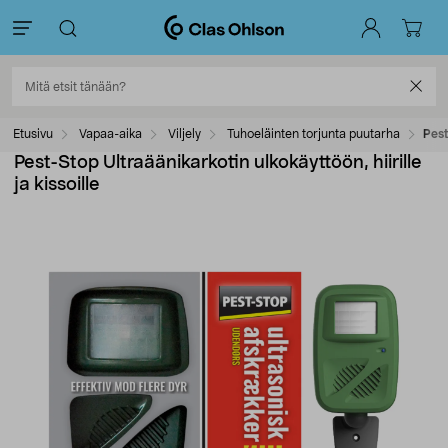
Etusivu
Vapaa-aika
Viljely
Tuhoeläinten torjunta puutarha
Pest
Pest-Stop Ultraäänikarkotin ulkokäyttöön, hiirille
ja kissoille