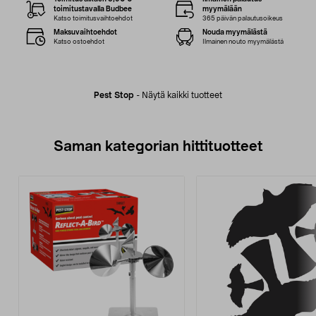
toimitustavalla Budbee
myymälään
Katso toimitusvaihtoehdot
365 päivän palautusoikeus
Maksuvaihtoehdot
Nouda myymälästä
Katso ostoehdot
Ilmainen nouto myymälästä
Pest Stop
-
Näytä kaikki tuotteet
Saman kategorian hittituotteet