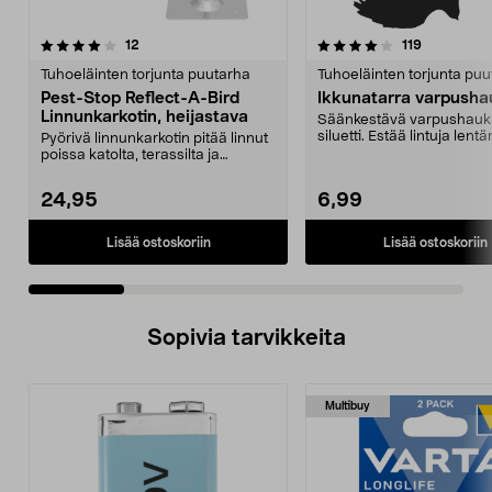
4.0 viidestä
arvostelut
3.0 viidestä
arvostelut
12
119
tähdestä
t
Tuhoeläinten torjunta puutarha
Tuhoeläinten torjunta pu
Pest-Stop Reflect-A-Bird
Ikkunatarra varpush
Linnunkarkotin, heijastava
Säänkestävä varpushau
siluetti. Estää lintuja len
Pyörivä linnunkarkotin pitää linnut
ikkunoihin kasvihuon...
poissa katolta, terassilta ja
puutarhasta. P...
24,95
6,99
Lisää ostoskoriin
Lisää ostoskoriin
Sopivia tarvikkeita
Multibuy