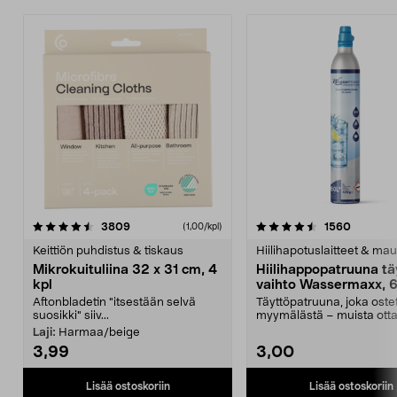
4.5viidestä
arvostelut
4.5viidestä
arvostel
3809
1560
(1,00/kpl)
tähdestä
t
Keittiön puhdistus & tiskaus
Hiilihapotuslaitteet & mau
Mikrokuituliina 32 x 31 cm, 4
Hiilihappopatruuna tä
kpl
vaihto Wassermaxx, 6
Aftonbladetin "itsestään selvä
Täyttöpatruuna, joka ost
suosikki" siiv...
myymälästä – muista ott
patruuna mukaasi m...
Laji:
Harmaa/beige
3,99
3,00
Lisää ostoskoriin
Lisää ostoskoriin