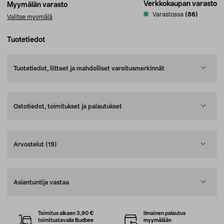
Verkkokaupan varasto
Myymälän varasto
Varastossa
(86)
Valitse myymälä
Tuotetiedot
Tuotetiedot, liitteet ja mahdolliset varoitusmerkinnät
Ostotiedot, toimitukset ja palautukset
Arvostelut
(19)
Asiantuntija vastaa
Toimitus alkaen 3,90 €
Ilmainen palautus
toimitustavalla Budbee
myymälään