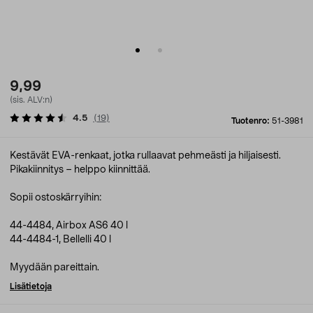
9,99
(sis. ALV:n)
4.5
(
19
)
Tuotenro:
51-3981
Kestävät EVA-renkaat, jotka rullaavat pehmeästi ja hiljaisesti.
Pikakiinnitys – helppo kiinnittää.
Sopii ostoskärryihin:
44-4484, Airbox AS6 40 l
44-4484-1, Bellelli 40 l
Myydään pareittain.
Lisätietoja