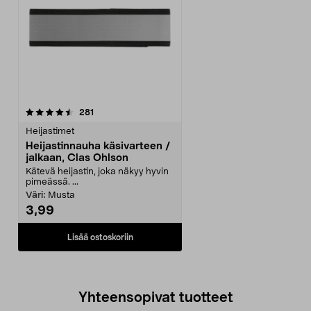
arvostelut
281
Heijastimet
Heijastinnauha käsivarteen /
jalkaan, Clas Ohlson
Kätevä heijastin, joka näkyy hyvin
pimeässä. ...
Väri:
Musta
3,99
Lisää ostoskoriin
Yhteensopivat tuotteet