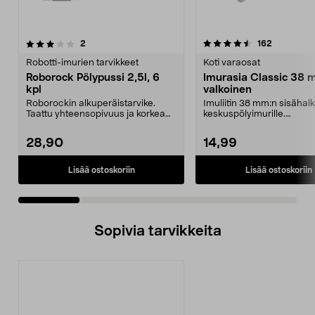
4.5 viidestä
arvostelut
3.5 viidestä
arvostelut
2
162
tähdestä
t
Robotti-imurien tarvikkeet
Koti varaosat
Roborock Pölypussi 2,5l, 6
Imurasia Classic 38 
kpl
valkoinen
Roborockin alkuperäistarvike.
Imuliitin 38 mm:n sisähalka
Taattu yhteensopivuus ja korkea
keskuspölyimurille.
laatu. 2,5 litran ...
Kontaktinastojen etäisyy...
28,90
14,99
Lisää ostoskoriin
Lisää ostoskoriin
Sopivia tarvikkeita