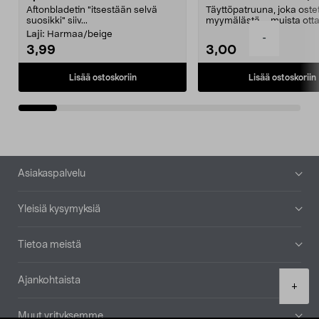
Aftonbladetin "itsestään selvä
Täyttöpatruuna, joka ost
suosikki" siiv...
myymälästä – muista ott
patruuna mukaasi m...
Laji:
Harmaa/beige
-
3,99
3,00
Lisää ostoskoriin
Lisää ostoskoriin
Alatunniste
Asiakaspalvelu
Yleisiä kysymyksiä
Tietoa meistä
Ajankohtaista
Product
+
quantity
Muut yrityksemme