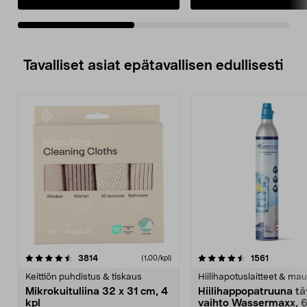
hiljaisesti.
hiljaisesti.
• Miellyttävä kahva – kuljeta
• Miellyttävä kahva – kulj
ruokaostokset kätevästi kotiin tai
ruokaostokset kätevästi kot
pikniktarvikkeet puistoon.
pikniktarvikkeet puistoon.
• Tilava ostoskärry – tilaa
• Tilava ostoskärry – tilaa
kokonaiset 40 litraa. Sisällön paino
kokonaiset 40 litraa. Sisä
Tavalliset asiat epätavallisen edullisesti
enintään 20 kg.
enintään 20 kg.
4.5viidestä
arvostelut
4.5viidestä
arvostelu
3814
1561
(1,00/kpl)
tähdestä
t
Keittiön puhdistus & tiskaus
Hiilihapotuslaitteet & mau
Mikrokuituliina 32 x 31 cm, 4
Hiilihappopatruuna tä
kpl
vaihto Wassermaxx, 6