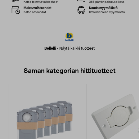
Katso toimitusvaihtoehdot
365 päivän palautusoikeus
Maksuvaihtoehdot
Nouda myymälästä
Katso ostoehdot
Ilmainen nouto myymälästä
Bellelli
-
Näytä kaikki tuotteet
Saman kategorian hittituotteet