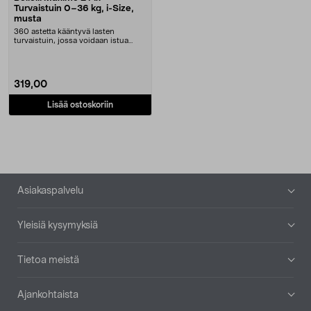
Turvaistuin 0–36 kg, i-Size,
musta
360 astetta kääntyvä lasten
turvaistuin, jossa voidaan istua
kasvot tai selkä aj....
319,00
Lisää ostoskoriin
Alatunniste
Asiakaspalvelu
Yleisiä kysymyksiä
Tietoa meistä
Ajankohtaista