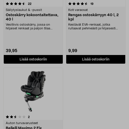
4.5 viidestä tähdestä
arvostelut
arvostelut
22
19
Säilytyslaukut & -pussit
Koti varaosat
Ostoskärry kokoontaitettava,
Rengas ostoskärryyn 40 l, 2
40 l
kpl
Vesitiivis ostoskärry, jossa on
Kestävät EVA-renkaat, jotka
hiljaiset renkaat ja paljon tilaa.
rullaavat pehmeästi ja hiljaisesti.
Kokoontaitett....
Pikakiinnitys – ....
39,95
9,99
Lisää ostoskoriin
Lisää ostoskoriin
arvostelut
2
Auton turvavarusteet
Bellelli Maximo 2 Fix