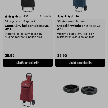
4.5 viidestä tähdestä
arvostelut
(39,95/kpl)
arvostelut
833
26
Säilytyslaukut & -pussit
Säilytyslaukut & -pussit
Ostoskärry kokoontaitettava,
Ostoskärry kokoontaitettava,
40 l
40 l
Vesitiivis ostoskärry, jossa on
Vesitiivis ostoskärry, jossa on
hiljaiset renkaat ja paljon tilaa.
hiljaiset renkaat ja paljon tilaa.
Kokoontaitett....
Kokoontaitett....
39,95
39,95
Lisää ostoskoriin
Lisää ostoskoriin