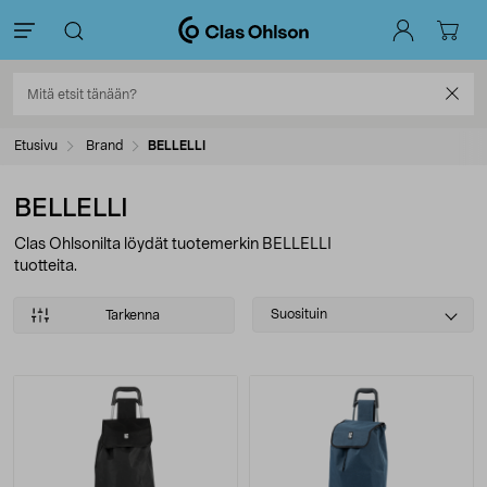
Etusivu
Brand
BELLELLI
BELLELLI
Clas Ohlsonilta löydät tuotemerkin BELLELLI
tuotteita.
Select
Suosituin
Tarkenna
sorting
Tuotteet