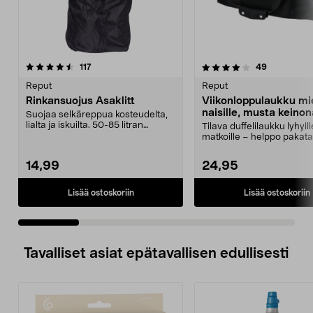
4.0 viidestä
arvostelut
4.5 viidestä
arvostelut
117
49
tähdestä
t
Reput
Reput
Rinkansuojus Asaklitt
Viikonloppulaukku mie
naisille, musta keino
Suojaa selkäreppua kosteudelta,
40 l
lialta ja iskuilta. 50-85 litran
Tilava duffelilaukku lyhyill
selkäreppuihin....
matkoille – helppo pakata e
lokeroihin. V...
14,99
24,95
Lisää ostoskoriin
Lisää ostoskoriin
Tavalliset asiat epätavallisen edullisesti