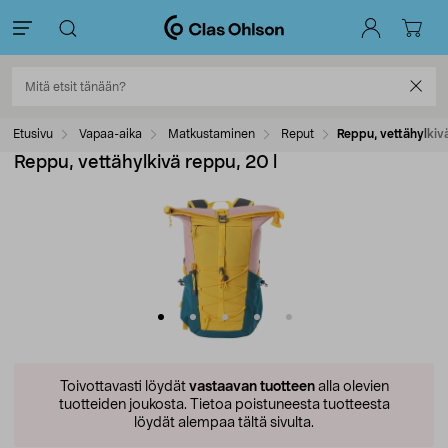
Etusivu
Vapaa-aika
Matkustaminen
Reput
Reppu, vettähylkivä
Reppu, vettähylkivä reppu, 20 l
Toivottavasti löydät
vastaavan tuotteen
alla olevien
tuotteiden joukosta.
Tietoa poistuneesta tuotteesta
löydät alempaa tältä sivulta.