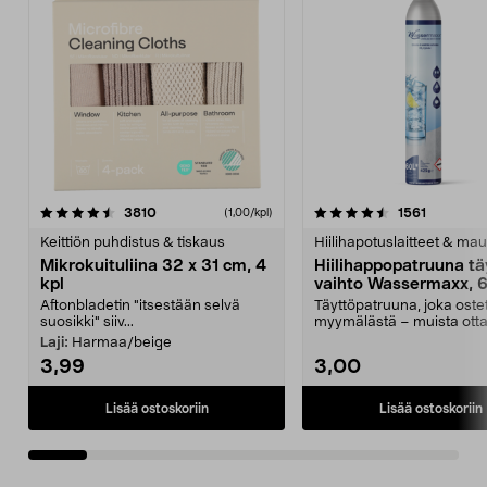
4.5viidestä
arvostelut
4.5viidestä
arvostelu
3810
1561
(1,00/kpl)
tähdestä
t
Keittiön puhdistus & tiskaus
Hiilihapotuslaitteet & mau
Mikrokuituliina 32 x 31 cm, 4
Hiilihappopatruuna tä
kpl
vaihto Wassermaxx, 6
Aftonbladetin "itsestään selvä
Täyttöpatruuna, joka ost
suosikki" siiv...
myymälästä – muista ott
patruuna mukaasi m...
Laji:
Harmaa/beige
3,99
3,00
Lisää ostoskoriin
Lisää ostoskoriin