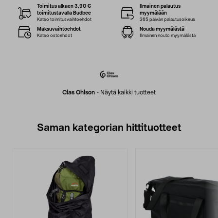
Toimitus alkaen 3,90 €
Ilmainen palautus
toimitustavalla Budbee
myymälään
Katso toimitusvaihtoehdot
365 päivän palautusoikeus
Maksuvaihtoehdot
Nouda myymälästä
Katso ostoehdot
Ilmainen nouto myymälästä
Clas Ohlson
-
Näytä kaikki tuotteet
Saman kategorian hittituotteet