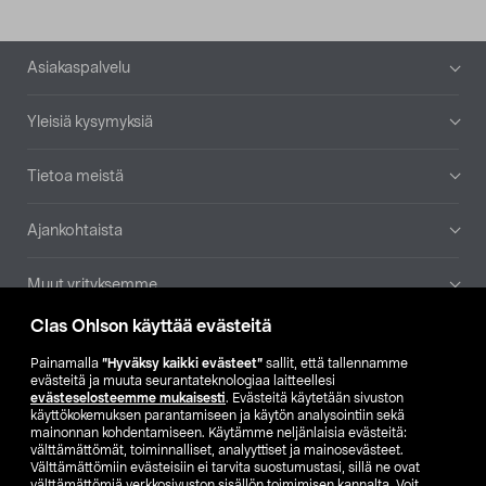
Alatunniste
Asiakaspalvelu
Yleisiä kysymyksiä
Tietoa meistä
Ajankohtaista
Muut yrityksemme
Clas Ohlson käyttää evästeitä
Etsi myymälä
Painamalla
”Hyväksy kaikki evästeet”
sallit, että tallennamme
evästeitä ja muuta seurantateknologiaa laitteellesi
SE
NO
FI
evästeselosteemme mukaisesti
. Evästeitä käytetään sivuston
käyttökokemuksen parantamiseen ja käytön analysointiin sekä
FI
SV
mainonnan kohdentamiseen. Käytämme neljänlaisia evästeitä:
välttämättömät, toiminnalliset, analyyttiset ja mainosevästeet.
Välttämättömiin evästeisiin ei tarvita suostumustasi, sillä ne ovat
välttämättömiä verkkosivuston sisällön toimimisen kannalta. Voit