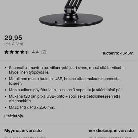
29,95
(sis. ALV:n)
4.4
(
7
)
Tuotenro:
46-1591
Suunnattu ilmavirta tuo viilennystä juuri sinne, missä sitä tarvitset –
täydellinen työpöydälle.
Metallinen musta tuuletin, USB, helppo ottaa mukaan huoneesta
toiseen.
Monipuolinen pöytätuuletin, jossa on 3 nopeutta ja säädettävä pää.
Mukana 120 cm pitkä USB-johto – sopii sekä tietokoneeseen että
virtapankkiin.
Mitat: 146 x 146 x 250 mm.
Lisätietoja
Myymälän varasto
Verkkokaupan varasto