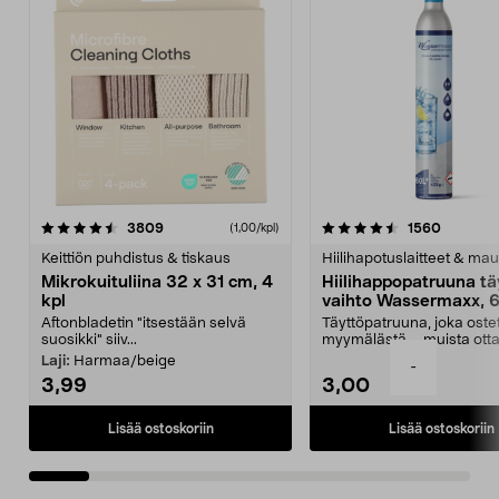
4.5viidestä
arvostelut
4.5viidestä
arvostel
3809
1560
(1,00/kpl)
tähdestä
t
Keittiön puhdistus & tiskaus
Hiilihapotuslaitteet & mau
Mikrokuituliina 32 x 31 cm, 4
Hiilihappopatruuna tä
kpl
vaihto Wassermaxx, 6
Aftonbladetin "itsestään selvä
Täyttöpatruuna, joka ost
suosikki" siiv...
myymälästä – muista ott
patruuna mukaasi m...
Laji:
Harmaa/beige
-
3,99
3,00
Lisää ostoskoriin
Lisää ostoskoriin