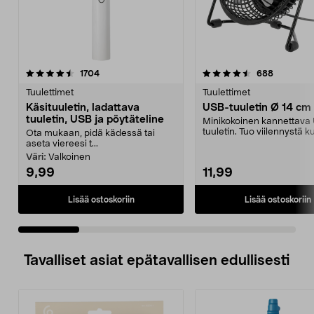
4.5 viidestä
arvostelut
5.0 viidestä
arvostelut
1704
688
tähdestä
t
Tuulettimet
Tuulettimet
Käsituuletin, ladattava
USB-tuuletin Ø 14 cm
tuuletin, USB ja pöytäteline
Minikokoinen kannettava
tuuletin. Tuo viilennystä 
Ota mukaan, pidä kädessä tai
kesäpäiviin. Virra...
aseta viereesi t...
Väri:
Valkoinen
9,99
11,99
Lisää ostoskoriin
Lisää ostoskoriin
Tavalliset asiat epätavallisen edullisesti