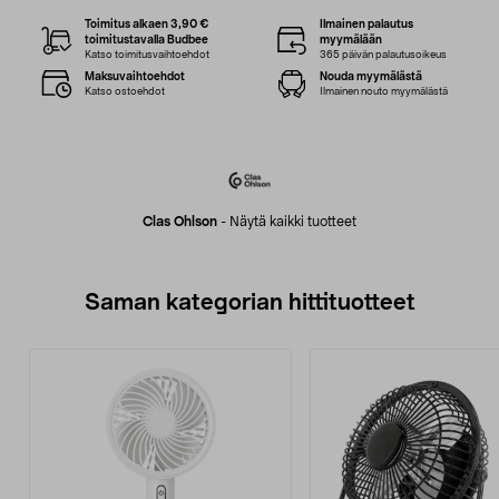
Toimitus alkaen 3,90 €
Ilmainen palautus
toimitustavalla Budbee
myymälään
Katso toimitusvaihtoehdot
365 päivän palautusoikeus
Maksuvaihtoehdot
Nouda myymälästä
Katso ostoehdot
Ilmainen nouto myymälästä
Clas Ohlson
-
Näytä kaikki tuotteet
Saman kategorian hittituotteet