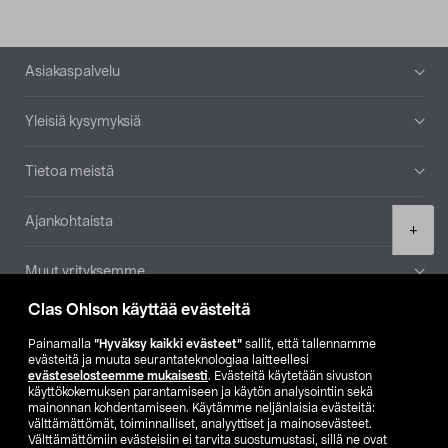
Alatunniste
Asiakaspalvelu
Yleisiä kysymyksiä
Tietoa meistä
Ajankohtaista
Product
+
quantity
Muut yrityksemme
Clas Ohlson käyttää evästeitä
Etsi myymälä
Painamalla
”Hyväksy kaikki evästeet”
sallit, että tallennamme
evästeitä ja muuta seurantateknologiaa laitteellesi
SE
NO
FI
evästeselosteemme mukaisesti
. Evästeitä käytetään sivuston
käyttökokemuksen parantamiseen ja käytön analysointiin sekä
FI
SV
mainonnan kohdentamiseen. Käytämme neljänlaisia evästeitä:
välttämättömät, toiminnalliset, analyyttiset ja mainosevästeet.
Välttämättömiin evästeisiin ei tarvita suostumustasi, sillä ne ovat