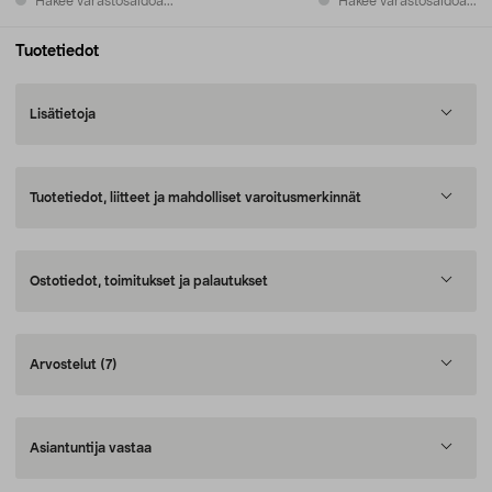
Hakee varastosaldoa...
Hakee varastosaldoa...
Tuotetiedot
Lisätietoja
Tuotetiedot, liitteet ja mahdolliset varoitusmerkinnät
Ostotiedot, toimitukset ja palautukset
Arvostelut
(7)
Asiantuntija vastaa