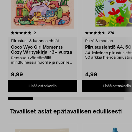
4.5 viidestä
arvostelut
4.5 viidestä
arvostelut
2
274
tähdestä
t
Piirustus- & luonnoslehtiöt
Piirrä & maalaa
Coco Wyo Girl Moments
Piirustuslehtiö A4, 50
Cozy Värityskirja, 13+ vuotta
A4-kokoinen piirustusleht
50 arkkia hienoa piirustu
Rentoudu värittämällä –
Piirtäminen...
mindfulnessia nuorille ja nuorille
aikuisille. Coco Wyo ...
9,99
4,99
Lisää ostoskoriin
Lisää ostoskoriin
Tavalliset asiat epätavallisen edullisesti