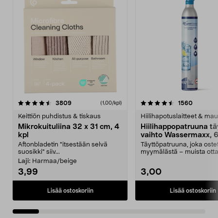
4.5viidestä
arvostelut
4.5viidestä
arvostel
3809
1560
(1,00/kpl)
tähdestä
t
Keittiön puhdistus & tiskaus
Hiilihapotuslaitteet & mau
Mikrokuituliina 32 x 31 cm, 4
Hiilihappopatruuna tä
kpl
vaihto Wassermaxx, 6
Aftonbladetin "itsestään selvä
Täyttöpatruuna, joka ost
suosikki" siiv...
myymälästä – muista ott
patruuna mukaasi m...
Laji:
Harmaa/beige
3,99
3,00
Lisää ostoskoriin
Lisää ostoskoriin