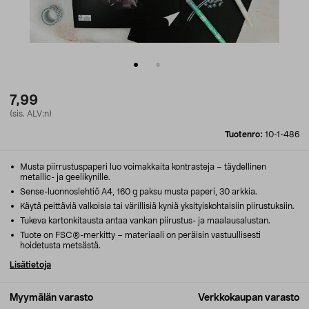
7,99
(sis. ALV:n)
Tuotenro:
10-1-486
Musta piirrustuspaperi luo voimakkaita kontrasteja – täydellinen
metallic- ja geelikynille.
Sense-luonnoslehtiö A4, 160 g paksu musta paperi, 30 arkkia.
Käytä peittäviä valkoisia tai värillisiä kyniä yksityiskohtaisiin piirustuksiin.
Tukeva kartonkitausta antaa vankan piirustus- ja maalausalustan.
Tuote on FSC®-merkitty – materiaali on peräisin vastuullisesti
hoidetusta metsästä.
Lisätietoja
Myymälän varasto
Verkkokaupan varasto