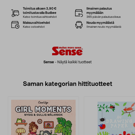
Toimitus alkaen 3,90 €
Ilmainen palautus
toimitustavalla Budbee
myymälään
Katso toimitusvaihtoehdot
365 päivän palautusoikeus
Maksuvaihtoehdot
Nouda myymälästä
Katso ostoehdot
Ilmainen nouto myymälästä
Sense
-
Näytä kaikki tuotteet
Saman kategorian hittituotteet