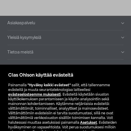
Alatunniste
Asiakaspalvelu
Yleisiä kysymyksiä
Tietoa meistä
Ajankohtaista
Clas Ohlson käyttää evästeitä
Muut yrityksemme
Painamalla
”Hyväksy kaikki evästeet”
sallit, että tallennamme
evästeitä ja muuta seurantateknologiaa laitteellesi
evästeselosteemme mukaisesti
. Evästeitä käytetään sivuston
Etsi myymälä
käyttökokemuksen parantamiseen ja käytön analysointiin sekä
mainonnan kohdentamiseen. Käytämme neljänlaisia evästeitä:
välttämättömät, toiminnalliset, analyyttiset ja mainosevästeet.
SE
NO
FI
Välttämättömiin evästeisiin ei tarvita suostumustasi, sillä ne ovat
välttämättömiä verkkosivuston sisällön toimimisen kannalta. Voit
FI
SV
halutessasi muuttaa asetuksiasi painamalla
Asetukset
. Evästeiden
hyväksyminen on vapaaehtoista. Voit perua suostumuksesi milloin