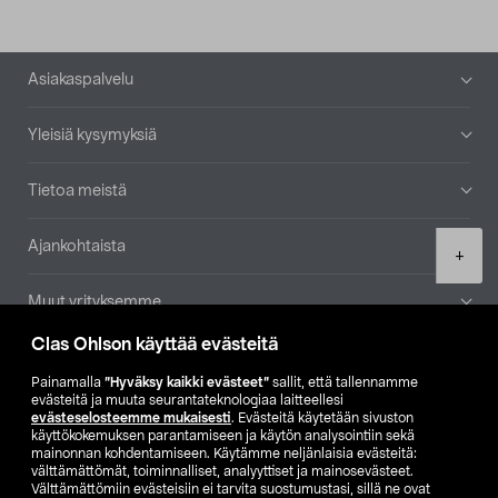
Alatunniste
Asiakaspalvelu
Yleisiä kysymyksiä
Tietoa meistä
Ajankohtaista
Product
+
quantity
Muut yrityksemme
Clas Ohlson käyttää evästeitä
Etsi myymälä
Painamalla
”Hyväksy kaikki evästeet”
sallit, että tallennamme
evästeitä ja muuta seurantateknologiaa laitteellesi
SE
NO
FI
evästeselosteemme mukaisesti
. Evästeitä käytetään sivuston
käyttökokemuksen parantamiseen ja käytön analysointiin sekä
FI
SV
mainonnan kohdentamiseen. Käytämme neljänlaisia evästeitä:
välttämättömät, toiminnalliset, analyyttiset ja mainosevästeet.
Välttämättömiin evästeisiin ei tarvita suostumustasi, sillä ne ovat