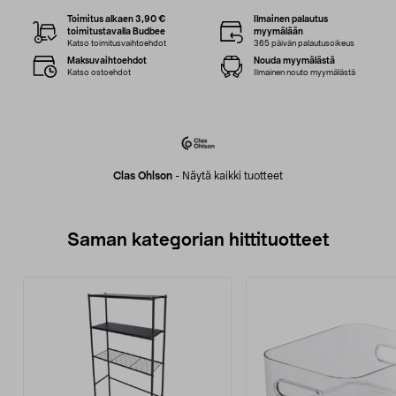
Toimitus alkaen 3,90 €
Ilmainen palautus
toimitustavalla Budbee
myymälään
Katso toimitusvaihtoehdot
365 päivän palautusoikeus
Maksuvaihtoehdot
Nouda myymälästä
Katso ostoehdot
Ilmainen nouto myymälästä
Clas Ohlson
-
Näytä kaikki tuotteet
Saman kategorian hittituotteet