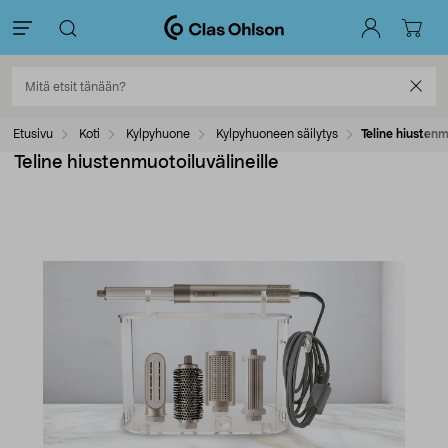
Etusivu
Koti
Kylpyhuone
Kylpyhuoneen säilytys
Teline hiustenm
Teline hiustenmuotoiluvälineille