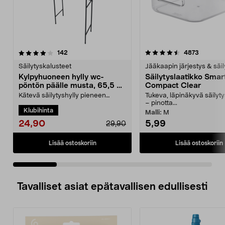
4.5 viidestä
arvostelut
4.5 viidestä
arvostel
142
4873
tähdestä
t
Säilytyskalusteet
Jääkaapin järjestys & säil
Kylpyhuoneen hylly wc-
Säilytyslaatikko Smar
pöntön päälle musta, 65,5 x
Compact Clear
24 x 163 cm
Kätevä säilytyshylly pieneen
Tukeva, läpinäkyvä säilyty
kylpyhuoneeseen – aseta hylly
– pinotta...
Klubihinta
wc-pöntön taaksen tai...
Malli:
M
24,90
5,99
29,90
Lisää ostoskoriin
Lisää ostoskoriin
Tavalliset asiat epätavallisen edullisesti