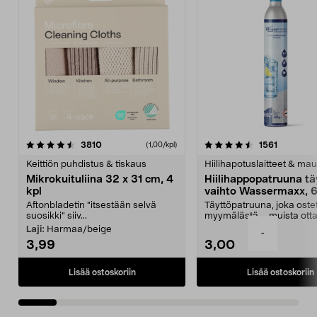
4.5viidestä
arvostelut
4.5viidestä
arvostelu
3810
1561
(1,00/kpl)
tähdestä
t
Keittiön puhdistus & tiskaus
Hiilihapotuslaitteet & mau
Mikrokuituliina 32 x 31 cm, 4
Hiilihappopatruuna tä
kpl
vaihto Wassermaxx, 6
Aftonbladetin "itsestään selvä
Täyttöpatruuna, joka ost
suosikki" siiv...
myymälästä – muista ott
patruuna mukaasi m...
Laji:
Harmaa/beige
-
3,99
3,00
Lisää ostoskoriin
Lisää ostoskoriin