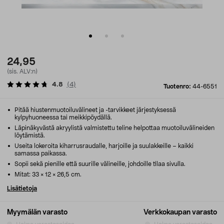
24,95
(sis. ALV:n)
4.8
(
4
)
Tuotenro:
44-6551
Pitää hiustenmuotoiluvälineet ja -tarvikkeet järjestyksessä
kylpyhuoneessa tai meikkipöydällä.
Läpinäkyvästä akryylistä valmistettu teline helpottaa muotoiluvälineiden
löytämistä.
Useita lokeroita kiharrusraudalle, harjoille ja suulakkeille – kaikki
samassa paikassa.
Sopii sekä pienille että suurille välineille, johdoille tilaa sivulla.
Mitat: 33 × 12 × 26,5 cm.
Lisätietoja
Myymälän varasto
Verkkokaupan varasto