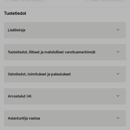
Hakee varastosaldoa...
Hakee varastosaldoa...
Tuotetiedot
Lisätietoja
Tuotetiedot, liitteet ja mahdolliset varoitusmerkinnät
Ostotiedot, toimitukset ja palautukset
Arvostelut
(4)
Asiantuntija vastaa