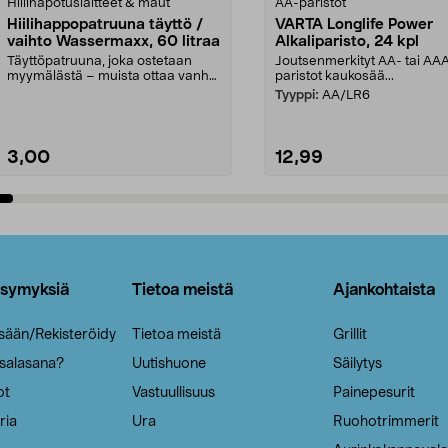
Hiilihapotuslaitteet & maut
AA-paristot
Hiilihappopatruuna täyttö /
VARTA Longlife Power
vaihto Wassermaxx, 60 litraa
Alkaliparisto, 24 kpl
Täyttöpatruuna, joka ostetaan
Joutsenmerkityt AA- tai AA
myymälästä – muista ottaa vanha
paristot kaukosää...
patruuna mukaasi m...
Tyyppi:
AA/LR6
3,00
12,99
Lisää ostoskoriin
Lisää ostoskoriin
ysymyksiä
Tietoa meistä
Ajankohtaista
isään/Rekisteröidy
Tietoa meistä
Grillit
 salasana?
Uutishuone
Säilytys
ot
Vastuullisuus
Painepesurit
ria
Ura
Ruohotrimmerit