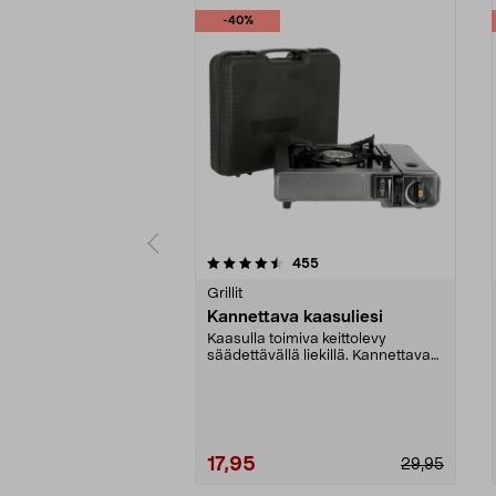
-40%
5 viidestä
4.5 viidestä
arvostelut
455
tähdestä
tähdestä
Grillit
Kannettava kaasuliesi
Kaasulla toimiva keittolevy
säädettävällä liekillä. Kannettava
kaasuliesi ruoan ...
17,95
29,95