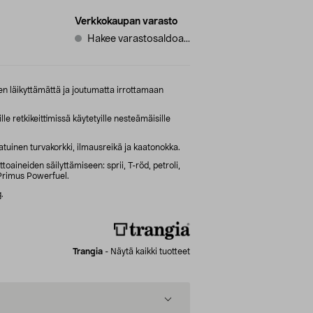
Verkkokaupan varasto
Hakee varastosaldoa...
een läikyttämättä ja joutumatta irrottamaan
e retkikeittimissä käytetyille nesteämäisille
atuinen turvakorkki, ilmausreikä ja kaatonokka.
toaineiden säilyttämiseen: sprii, T-röd, petroli,
 Primus Powerfuel.
.
Trangia
-
Näytä kaikki tuotteet