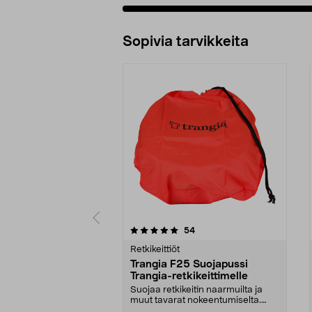
Sopivia tarvikkeita
0viidestä
5.0viidestä
arvostelut
54
tähdestä
tähdestä
Retkikeittiöt
Trangia F25 Suojapussi
Trangia-retkikeittimelle
Suojaa retkikeitin naarmuilta ja
muut tavarat nokeentumiselta.
Suojapussi, jossa...