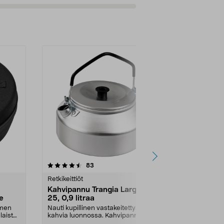
arvostelut
83
tähdestä
Retkikeittiöt
Kahvipannu Trangia Large
e
25, 0,9 litraa
imen
Nauti kupillinen vastakeitettyä
laista
kahvia luonnossa. Kahvipannu,
joka sopii kaikkii...