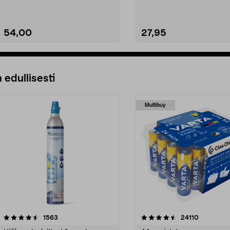
54,00
27,95
Lisää ostoskoriin
Lisää ostoskoriin
 edullisesti
Multibuy
4.5viidestä
arvostelut
4.5viidestä
arvostelut
1563
24110
tähdestä