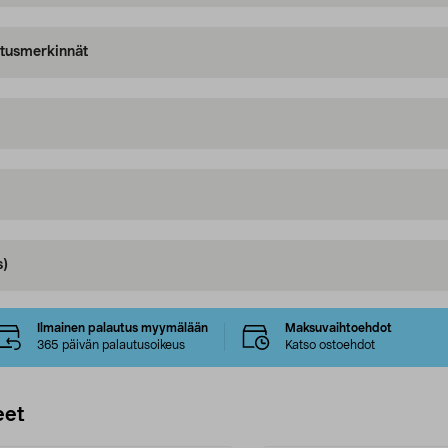
oitusmerkinnät
s)
Ilmainen palautus myymälään
Maksuvaihtoehdot
365 päivän palautusoikeus
Katso ostoehdot
eet