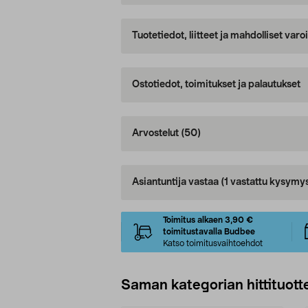
Tuotetiedot, liitteet ja mahdolliset var
Ostotiedot, toimitukset ja palautukset
Arvostelut
(50)
Asiantuntija vastaa
(1 vastattu kysymy
Toimitus alkaen 3,90 €
toimitustavalla Budbee
Katso toimitusvaihtoehdot
Saman kategorian hittituott