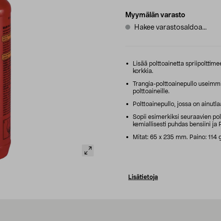
Myymälän varasto
Hakee varastosaldoa...
Lisää polttoainetta spriipolttim
korkkia.
Trangia-polttoainepullo useimmill
polttoaineille.
Polttoainepullo, jossa on ainutla
Sopii esimerkiksi seuraavien polt
kemiallisesti puhdas bensiini ja
Mitat: 65 x 235 mm. Paino: 114 g
Lisätietoja