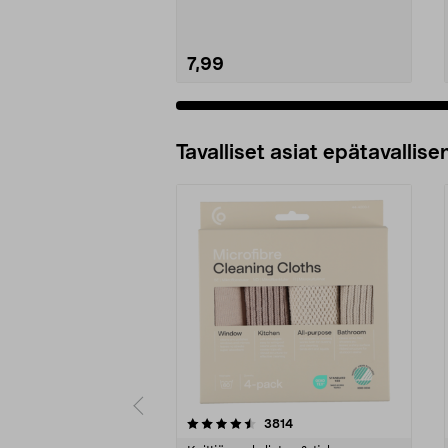
7,99
Lisää ostoskoriin
Tavalliset asiat epätavallisen
5viidestä
4.5viidestä
arvostelut
3814
tähdestä
tähdestä