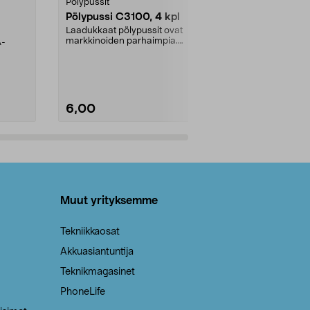
Pölypussit
Kierrätys & ro
Pölypussi C3100, 4 kpl
Roskapussi,
kahvat, 30 l
Laadukkaat pölypussit ovat
markkinoiden parhaimpia.
A-
Testivoittaja 
Kestävä, jopa 50 % suurempi ...
roskapussi u
Roskapussi, jo
6,00
2,00
Lisää ostoskoriin
Lisää
Muut yrityksemme
Tekniikkaosat
Akkuasiantuntija
Teknikmagasinet
PhoneLife