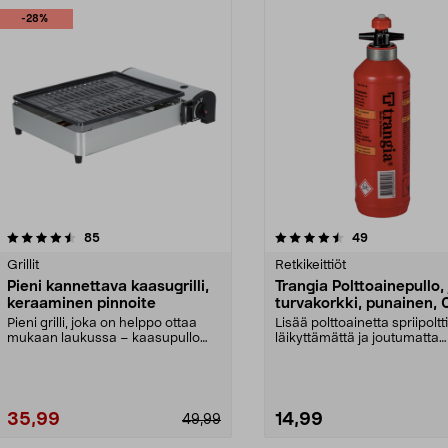
-28%
4.5 viidestä
arvostelut
4.5 viidestä
arvostelut
85
49
tähdestä
Grillit
Retkikeittiöt
Pieni kannettava kaasugrilli,
Trangia Polttoainepullo,
keraaminen pinnoite
turvakorkki, punainen, 
litraa
Pieni grilli, joka on helppo ottaa
Lisää polttoainetta spriipol
mukaan laukussa – kaasupullo
läikyttämättä ja joutumatta
MSF-1A myydään e...
irrottamaan kork...
35,99
14,99
49,99