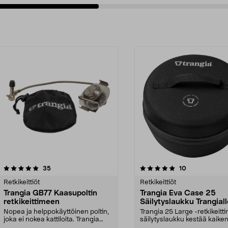
5.0viidestä
arvostelut
4.5viidestä
arvostelut
35
10
tähdestä
Retkikeittiöt
Retkikeittiöt
Trangia GB77 Kaasupoltin
Trangia Eva Case 25
retkikeittimeen
Säilytyslaukku Trangiall
Nopea ja helppokäyttöinen poltin,
Trangia 25 Large -retkikeitt
joka ei nokea kattiloita. Trangia
säilytyslaukku kestää kaiken
GB77 – sopii...
säätä. Trang...