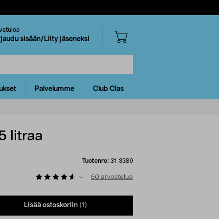
vetuloa
rjaudu sisään/Liity jäseneksi
ukset
Palvelumme
Club Clas
 litraa
Tuotenro:
31-3389
50
arvostelua
Lisää ostoskoriin
(1)