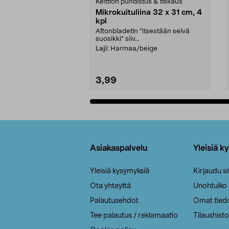
Keittiön puhdistus & tiskaus
Mikrokuituliina 32 x 31 cm, 4
kpl
Aftonbladetin "itsestään selvä
suosikki" siiv...
Laji:
Harmaa/beige
3,99
Lisää ostoskoriin
Alatunniste
Asiakaspalvelu
Yleisiä k
Yleisiä kysymyksiä
Kirjaudu s
Ota yhteyttä
Unohtuiko
Palautusehdot
Omat tied
Tee palautus / reklamaatio
Tilaushisto