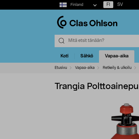
Select
FI
SV
Finland
market
Koti
Sähkö
Vapaa-aika
Etusivu
Vapaa-aika
Retkeily & ulkoilu
Trangia Polttoainepul