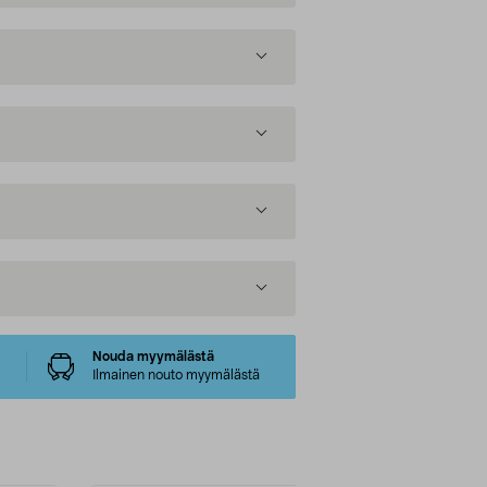
Nouda myymälästä
Ilmainen nouto myymälästä