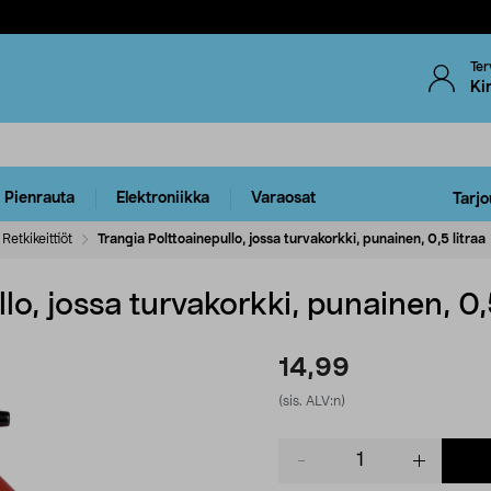
Ter
Ki
Pienrauta
Elektroniikka
Varaosat
Tarjo
Retkikeittiöt
Trangia Polttoainepullo, jossa turvakorkki, punainen, 0,5 litraa
lo, jossa turvakorkki, punainen, 0,5
14,99
(sis. ALV:n)
Product
quantity