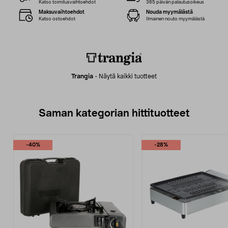
Katso toimitusvaihtoehdot
365 päivän palautusoikeus
Maksuvaihtoehdot
Nouda myymälästä
Katso ostoehdot
Ilmainen nouto myymälästä
Trangia
-
Näytä kaikki tuotteet
Saman kategorian hittituotteet
-40%
-28%