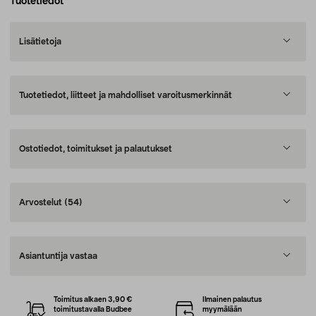
Tuotetiedot
Lisätietoja
Tuotetiedot, liitteet ja mahdolliset varoitusmerkinnät
Ostotiedot, toimitukset ja palautukset
Arvostelut
(54)
Asiantuntija vastaa
Toimitus alkaen 3,90 €
Ilmainen palautus
toimitustavalla Budbee
myymälään