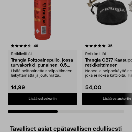
5.0viidestä
arvostelut
5.0viidestä
arvostelut
49
35
tähdestä
t
Retkikeittiöt
Retkikeittiöt
Trangia Polttoainepullo, jossa
Trangia GB77 Kaasupo
turvakorkki, punainen, 0,5
retkikeittimeen
litraa
Lisää polttoainetta spriipolttimeen
Nopea ja helppokäyttöinen
läikyttämättä ja joutumatta
joka ei nokea kattiloita. T
irrottamaan kork...
GB77 – sopii...
14,99
54,00
Lisää ostoskoriin
Lisää ostoskoriin
Tavalliset asiat epätavallisen edullisesti