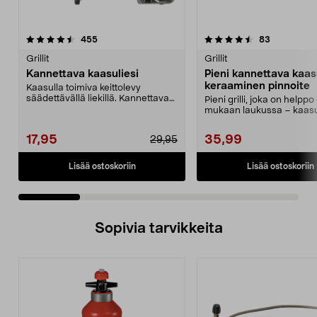
4.5 viidestä
arvostelut
4.5 viidestä
arvostelut
455
83
tähdestä
t
Grillit
Grillit
Kannettava kaasuliesi
Pieni kannettava kaasu
keraaminen pinnoite
Kaasulla toimiva keittolevy
säädettävällä liekillä. Kannettava
Pieni grilli, joka on helppo
kaasuliesi ruoan ...
mukaan laukussa – kaasu
MSF-1A myydään e...
17,95
35,99
29,95
Lisää ostoskoriin
Lisää ostoskoriin
Sopivia tarvikkeita