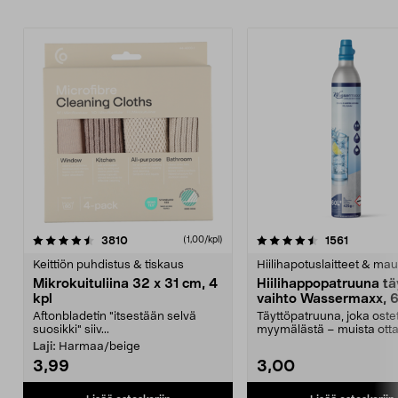
4.5viidestä
arvostelut
4.5viidestä
arvostelu
3810
1561
(1,00/kpl)
tähdestä
t
Keittiön puhdistus & tiskaus
Hiilihapotuslaitteet & mau
Mikrokuituliina 32 x 31 cm, 4
Hiilihappopatruuna tä
kpl
vaihto Wassermaxx, 6
Aftonbladetin "itsestään selvä
Täyttöpatruuna, joka ost
suosikki" siiv...
myymälästä – muista ott
patruuna mukaasi m...
Laji:
Harmaa/beige
3,99
3,00