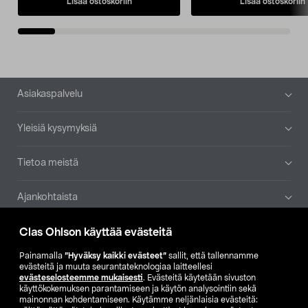
Lisää ostoskoriin
Lisää ostoskoriin
Alatunniste
Asiakaspalvelu
Yleisiä kysymyksiä
Tietoa meistä
Ajankohtaista
Muut yrityksemme
Clas Ohlson käyttää evästeitä
Painamalla
”Hyväksy kaikki evästeet”
sallit, että tallennamme
Etsi myymälä
evästeitä ja muuta seurantateknologiaa laitteellesi
evästeselosteemme mukaisesti
. Evästeitä käytetään sivuston
käyttökokemuksen parantamiseen ja käytön analysointiin sekä
SE
NO
FI
mainonnan kohdentamiseen. Käytämme neljänlaisia evästeitä: