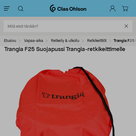
Etusivu
Vapaa-aika
Retkeily & ulkoilu
Retkikeittiöt
Trangia F25 
Trangia F25 Suojapussi Trangia-retkikeittimelle