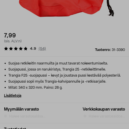
7,99
(sis. ALV:n)
4.9
(
54
)
Tuotenro:
31-3390
Suojaa retkikeitin naarmuilta ja muut tavarat nokeentumiselta.
Suojapussi, jossa on narukiristys, Trangia 25 -retkikeittimelle.
Trangia F25 -suojapussi – kevyt ja joustava pussi kestävää polyesteriä.
Suojapussi sopii myös Trangia-kahvipannulle ja -retkisarjalle.
Mitat: 340 x 320 mm. Paino: 26 g.
Lisätietoja
Myymälän varasto
Verkkokaupan varasto
Hakee varastosaldoa...
Hakee varastosaldoa...