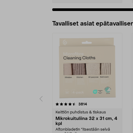
Tavalliset asiat epätavallisen
5viidestä
4.5viidestä
arvostelut
3814
tähdestä
tähdestä
Keittiön puhdistus & tiskaus
Mikrokuituliina 32 x 31 cm, 4
kpl
Aftonbladetin "itsestään selvä