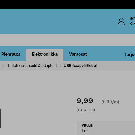
Ter
Ki
Pienrauta
Elektroniikka
Varaosat
Tarjo
Tietokonekaapelit & adapterit
USB-kaapeli Exibel
9,99
(9,99/m)
(sis. ALV:n)
Select
Pituus
variant
1 m