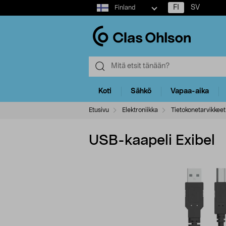
Select
FI
SV
Finland
market
Koti
Sähkö
Vapaa-aika
Etusivu
Elektroniikka
Tietokonetarvikkeet
USB-kaapeli Exibel