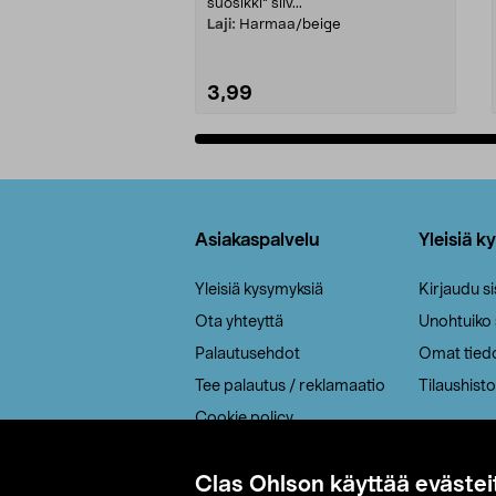
suosikki" siiv...
Laji:
Harmaa/beige
3,99
Lisää ostoskoriin
Alatunniste
Asiakaspalvelu
Yleisiä k
Yleisiä kysymyksiä
Kirjaudu s
Ota yhteyttä
Unohtuiko
Palautusehdot
Omat tied
Tee palautus / reklamaatio
Tilaushisto
Cookie policy
Toimitustavat
Clas Ohlson käyttää evästei
Saavutettavuus