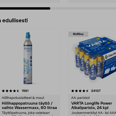
 edullisesti
Multibuy
4.5viidestä
arvostelut
4.5viidestä
arvostelut
1561
24107
tähdestä
Hiilihapotuslaitteet & maut
AA-paristot
Hiilihappopatruuna täyttö /
VARTA Longlife Power
vaihto Wassermaxx, 60 litraa
Alkaliparisto, 24 kpl
Täyttöpatruuna, joka ostetaan
Joutsenmerkityt AA- tai AA