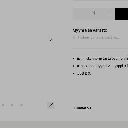
Product
quantity
Myymälän varasto
Hakee varastosaldoa...
Esim. skannerin tai tulostimen li
4-napainen. Tyyppi A - tyyppi B 
USB 2.0.
Lisätietoja