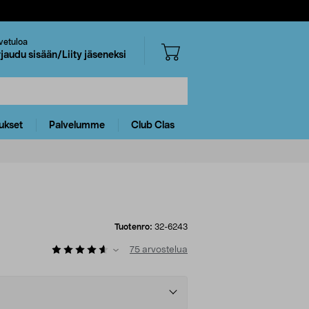
vetuloa
rjaudu sisään/Liity jäseneksi
ukset
Palvelumme
Club Clas
Tuotenro:
32-6243
75
arvostelua