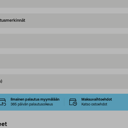
oitusmerkinnät
s)
Ilmainen palautus myymälään
Maksuvaihtoehdot
365 päivän palautusoikeus
Katso ostoehdot
eet