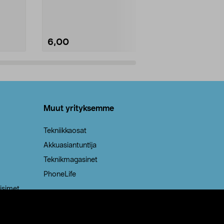
Kestävä, jopa 50 % suurempi ...
roskapussi u
Roskapussi, jo
6,00
2,00
Lisää ostoskoriin
Lisää
Muut yrityksemme
Tekniikkaosat
Akkuasiantuntija
Teknikmagasinet
PhoneLife
isimet