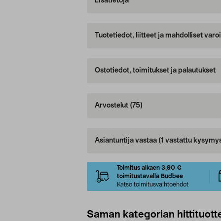
Lisätietoja
Tuotetiedot, liitteet ja mahdolliset var
Ostotiedot, toimitukset ja palautukset
Arvostelut
(75)
Asiantuntija vastaa
(1 vastattu kysymy
Toimitus alkaen 3,90 €
toimitustavalla Budbee
Katso toimitusvaihtoehdot
Saman kategorian hittituott