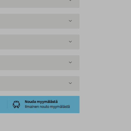
Nouda myymälästä
Ilmainen nouto myymälästä