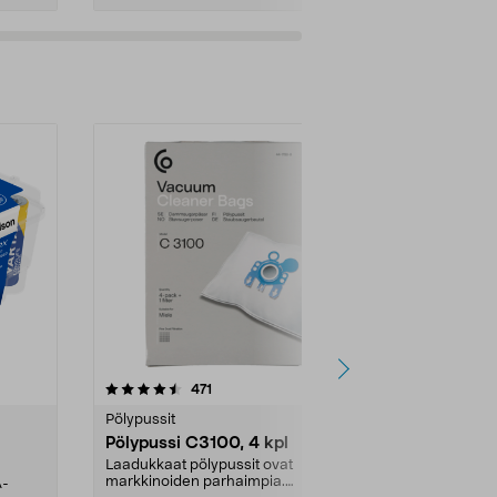
4.5viidestä
arvostelut
4.5
471
6
tähdestä
tähdestä
Pölypussit
Kierrätys & ro
Pölypussi C3100, 4 kpl
Roskapussi,
kahvat, 30 l
Laadukkaat pölypussit ovat
markkinoiden parhaimpia.
A-
Testivoittaja 