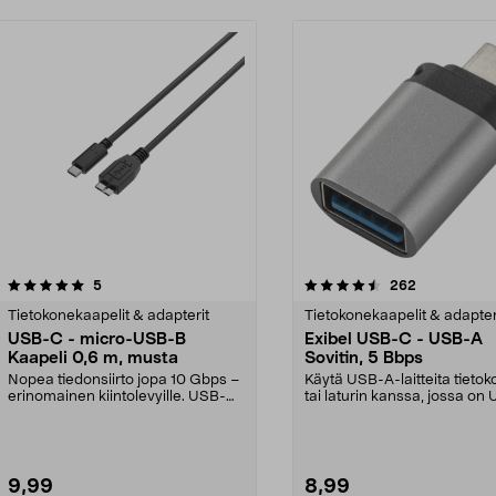
4.5 viidestä
arvostelut
4.5 viidestä
arvostelut
5
262
tähdestä
Tietokonekaapelit & adapterit
Tietokonekaapelit & adapter
USB-C - micro-USB-B
Exibel USB-C - USB-A
Kaapeli 0,6 m, musta
Sovitin, 5 Bbps
Nopea tiedonsiirto jopa 10 Gbps –
Käytä USB-A-laitteita tieto
erinomainen kiintolevyille. USB-
tai laturin kanssa, jossa on
C–Micro-USB-B-...
C-portti. Exi...
9,99
8,99