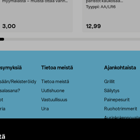
myymälästä – muista ottaa vanha
paristot kaukosää...
patruuna mukaasi m...
Tyyppi:
AA/LR6
3,00
12,99
Lisää ostoskoriin
Lisää ostoskoriin
ysymyksiä
Tietoa meistä
Ajankohtaista
isään/Rekisteröidy
Tietoa meistä
Grillit
 salasana?
Uutishuone
Säilytys
ot
Vastuullisuus
Painepesurit
ria
Ura
Ruohotrimmerit
Aurinkokennovala
tä