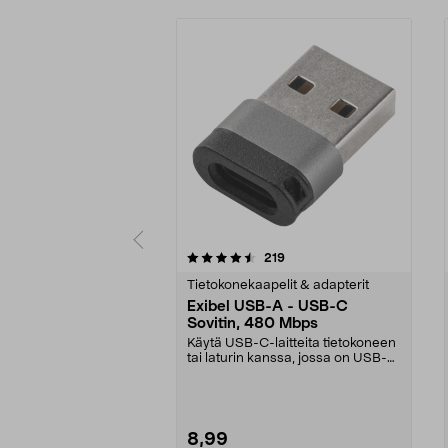
5 viidestä
5.0 viidestä
arvostelut
219
tähdestä
tähdestä
Tietokonekaapelit & adapterit
Exibel USB-A - USB-C
Sovitin, 480 Mbps
Käytä USB-C-laitteita tietokoneen
tai laturin kanssa, jossa on USB-
A-portti. Exi...
8,99