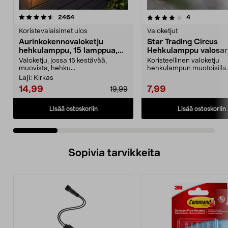
4.0 viidestä
arvostelut
4.5 viidestä
arvostelut
2464
4
tähdestä
t
Koristevalaisimet ulos
Valoketjut
Aurinkokennovaloketju
Star Trading Circus
hehkulamppu, 15 lamppua,
Hehkulamppu valosarj
7,2 m
10 LED
Valoketju, jossa 15 kestävää,
Koristeellinen valoketju
muovista, hehku...
hehkulampun muotoisilla
lampuilla – helppo kiinnittä
Laji:
Kirkas
14,99
7,99
19,99
Lisää ostoskoriin
Lisää ostoskoriin
Sopivia tarvikkeita