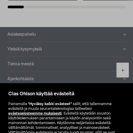
Alatunniste
Asiakaspalvelu
Yleisiä kysymyksiä
Tietoa meistä
Product
+
quantity
Ajankohtaista
Clas Ohlson käyttää evästeitä
Muut yrityksemme
Painamalla
”Hyväksy kaikki evästeet”
sallit, että tallennamme
Etsi myymälä
evästeitä ja muuta seurantateknologiaa laitteellesi
evästeselosteemme mukaisesti
. Evästeitä käytetään sivuston
käyttökokemuksen parantamiseen ja käytön analysointiin sekä
mainonnan kohdentamiseen. Käytämme neljänlaisia evästeitä:
SE
NO
FI
välttämättömät, toiminnalliset, analyyttiset ja mainosevästeet.
Välttämättömiin evästeisiin ei tarvita suostumustasi, sillä ne ovat
FI
SV