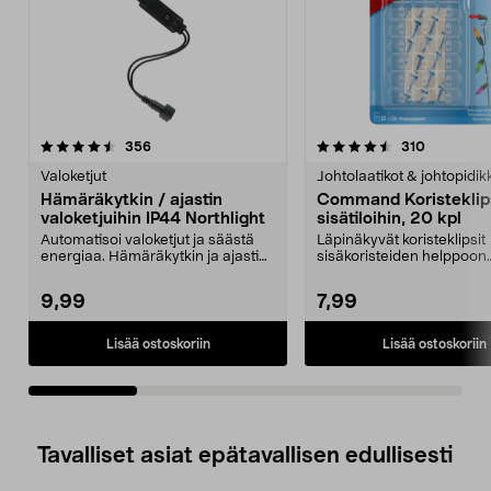
4.5viidestä
arvostelut
4.0viidestä
arvostelut
356
310
tähdestä
t
Valoketjut
Johtolaatikot & johtopidik
Hämäräkytkin / ajastin
Command Koristeklip
valoketjuihin IP44 Northlight
sisätiloihin, 20 kpl
Automatisoi valoketjut ja säästä
Läpinäkyvät koristeklipsit
energiaa. Hämäräkytkin ja ajastin,
sisäkoristeiden helppoon
jotka yhdist...
asentamiseen. Ripusta viiri
9,99
7,99
Lisää ostoskoriin
Lisää ostoskoriin
Tavalliset asiat epätavallisen edullisesti