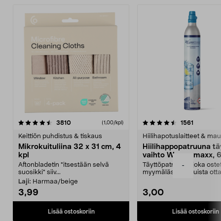
4.5viidestä
arvostelut
4.5viidestä
arvostelu
3810
1561
(1,00/kpl)
tähdestä
t
Keittiön puhdistus & tiskaus
Hiilihapotuslaitteet & mau
Mikrokuituliina 32 x 31 cm, 4
Hiilihappopatruuna tä
kpl
vaihto Wassermaxx, 6
Aftonbladetin "itsestään selvä
Täyttöpatruuna, joka ost
-
suosikki" siiv...
myymälästä – muista ott
patruuna mukaasi m...
Laji:
Harmaa/beige
3,99
3,00
Lisää ostoskoriin
Lisää ostoskoriin