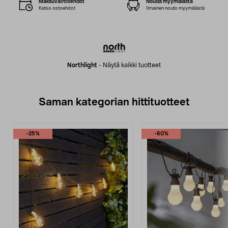
Maksuvaihtoehdot
Nouda myymälästä
Katso ostoehdot
Ilmainen nouto myymälästä
Northlight
-
Näytä kaikki tuotteet
Saman kategorian hittituotteet
-25%
-60%