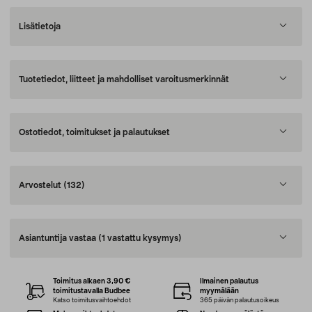
Lisätietoja
Tuotetiedot, liitteet ja mahdolliset varoitusmerkinnät
Ostotiedot, toimitukset ja palautukset
Arvostelut
(132)
Asiantuntija vastaa
(1 vastattu kysymys)
Toimitus alkaen 3,90 €
Ilmainen palautus
toimitustavalla Budbee
myymälään
Katso toimitusvaihtoehdot
365 päivän palautusoikeus