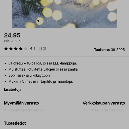
24,95
(sis. ALV:n)
4.1
(
132
)
Tuotenro:
36-8225
Valoketju – 10 palloa, joissa LED-lamppuja.
Muistuttaa ilotulitetta valojen ollessa päällä.
Sopii sisä- ja ulkokäyttöön.
Mukana 5 metrin virtajohto ja muuntaja.
Lisätietoja
Myymälän varasto
Verkkokaupan varasto
Hakee varastosaldoa...
Hakee varastosaldoa...
Tuotetiedot