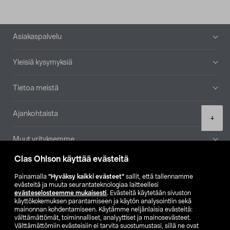
Alatunniste
Asiakaspalvelu
Yleisiä kysymyksiä
Tietoa meistä
Ajankohtaista
Product
+
quantity
Muut yrityksemme
Clas Ohlson käyttää evästeitä
Etsi myymälä
Painamalla
”Hyväksy kaikki evästeet”
sallit, että tallennamme
evästeitä ja muuta seurantateknologiaa laitteellesi
SE
NO
FI
evästeselosteemme mukaisesti
. Evästeitä käytetään sivuston
käyttökokemuksen parantamiseen ja käytön analysointiin sekä
FI
SV
mainonnan kohdentamiseen. Käytämme neljänlaisia evästeitä:
välttämättömät, toiminnalliset, analyyttiset ja mainosevästeet.
Välttämättömiin evästeisiin ei tarvita suostumustasi, sillä ne ovat