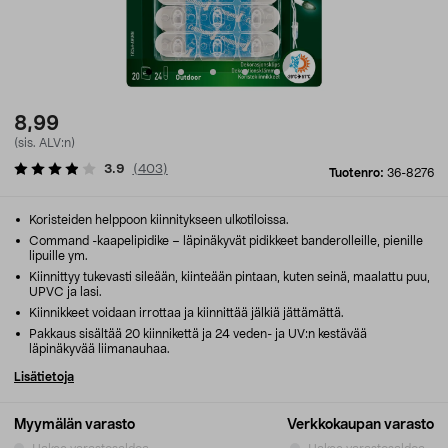
8,99
(sis. ALV:n)
3.9
(
403
)
Tuotenro:
36-8276
Koristeiden helppoon kiinnitykseen ulkotiloissa.
Command -kaapelipidike – läpinäkyvät pidikkeet banderolleille, pienille
lipuille ym.
Kiinnittyy tukevasti sileään, kiinteään pintaan, kuten seinä, maalattu puu,
UPVC ja lasi.
Kiinnikkeet voidaan irrottaa ja kiinnittää jälkiä jättämättä.
Pakkaus sisältää 20 kiinnikettä ja 24 veden- ja UV:n kestävää
läpinäkyvää liimanauhaa.
Lisätietoja
Myymälän varasto
Verkkokaupan varasto