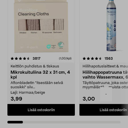
4.5viidestä
arvostelut
4.5viidestä
arvostelu
3817
1563
(1,00/kpl)
tähdestä
t
Keittiön puhdistus & tiskaus
Hiilihapotuslaitteet & mau
Mikrokuituliina 32 x 31 cm, 4
Hiilihappopatruuna tä
kpl
vaihto Wassermaxx, 6
Aftonbladetin "itsestään selvä
Täyttöpatruuna, joka ost
suosikki" siiv...
myymälästä – muista ott
patruuna mukaasi m...
Laji:
Harmaa/beige
-
3,99
3,00
Lisää ostoskoriin
Lisää ostoskoriin