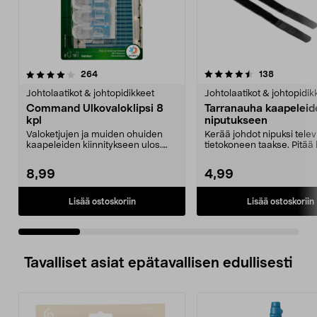
4.5 viidestä
arvostelut
3.0 viidestä
arvostelut
264
138
tähdestä
t
Johtolaatikot & johtopidikkeet
Johtolaatikot & johtopidik
Command Ulkovaloklipsi 8
Tarranauha kaapeleid
kpl
niputukseen
Valoketjujen ja muiden ohuiden
Kerää johdot nipuksi televi
kaapeleiden kiinnitykseen ulos.
tietokoneen taakse. Pitää
Command -ulkovalo...
siistinä ja ...
8,99
4,99
Lisää ostoskoriin
Lisää ostoskoriin
Tavalliset asiat epätavallisen edullisesti