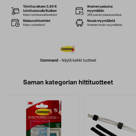
Toimitus alkaen 3,90 €
Ilmainen palautus
toimitustavalla Budbee
myymälään
Katso toimitusvaihtoehdot
365 päivän palautusoikeus
Maksuvaihtoehdot
Nouda myymälästä
Katso ostoehdot
Ilmainen nouto myymälästä
Command
-
Näytä kaikki tuotteet
Saman kategorian hittituotteet