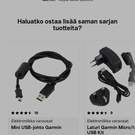
Haluatko ostaa lisää saman sarjan
tuotteita?
4.5viidestä
arvostelut
arvostelut
16
9
tähdestä
Elektroniikka varaosat
Elektroniikka varaosat
Mini USB-johto Garmin
Laturi Garmin Micro/M
USB Kit