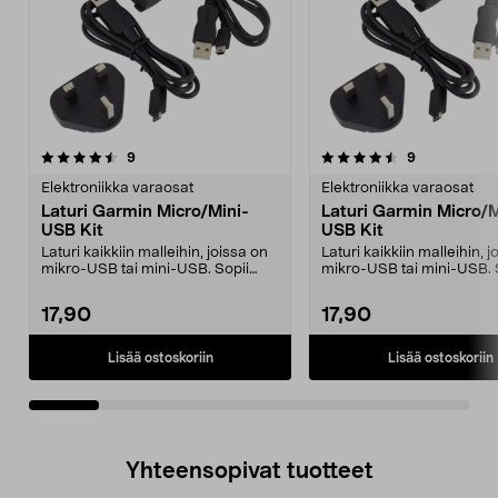
4.5viidestä
arvostelut
4.0viidestä
arvostelut
9
9
tähdestä
t
Elektroniikka varaosat
Elektroniikka varaosat
Laturi Garmin Micro/Mini-
Laturi Garmin Micro/M
USB Kit
USB Kit
Laturi kaikkiin malleihin, joissa on
Laturi kaikkiin malleihin, j
mikro-USB tai mini-USB. Sopii
mikro-USB tai mini-USB. 
myös tiedonsi...
myös tiedonsi...
17,90
17,90
Lisää ostoskoriin
Lisää ostoskoriin
Yhteensopivat tuotteet