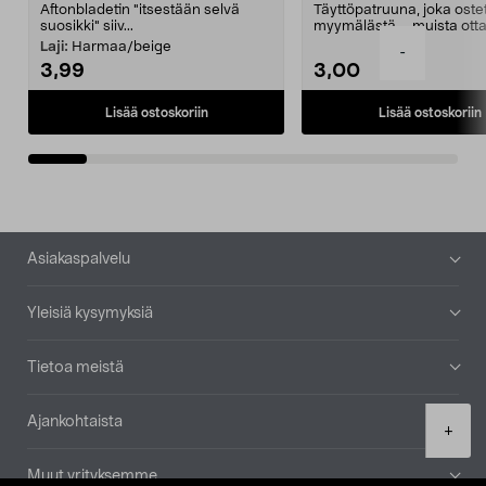
Aftonbladetin "itsestään selvä
Täyttöpatruuna, joka ost
suosikki" siiv...
myymälästä – muista ott
patruuna mukaasi m...
Laji:
Harmaa/beige
-
3,99
3,00
Lisää ostoskoriin
Lisää ostoskoriin
Alatunniste
Asiakaspalvelu
Yleisiä kysymyksiä
Tietoa meistä
Ajankohtaista
Product
+
quantity
Muut yrityksemme