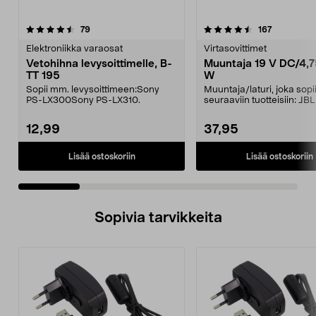
4.5 viidestä
arvostelut
5.0 viidestä
arvostelut
79
167
tähdestä
t
Elektroniikka varaosat
Virtasovittimet
Vetohihna levysoittimelle, B-
Muuntaja 19 V DC/4,7
TT 195
W
Sopii mm. levysoittimeen:Sony
Muuntaja/laturi, joka sop
PS-LX300Sony PS-LX310.
seuraaviin tuotteisiin: JB
JBL Xtreme 2J...
12,99
37,95
Lisää ostoskoriin
Lisää ostoskoriin
Sopivia tarvikkeita