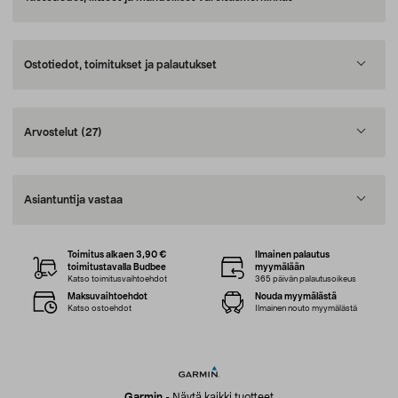
Ostotiedot, toimitukset ja palautukset
Arvostelut
(27)
Asiantuntija vastaa
Toimitus alkaen 3,90 €
Ilmainen palautus
toimitustavalla Budbee
myymälään
Katso toimitusvaihtoehdot
365 päivän palautusoikeus
Maksuvaihtoehdot
Nouda myymälästä
Katso ostoehdot
Ilmainen nouto myymälästä
Garmin
-
Näytä kaikki tuotteet