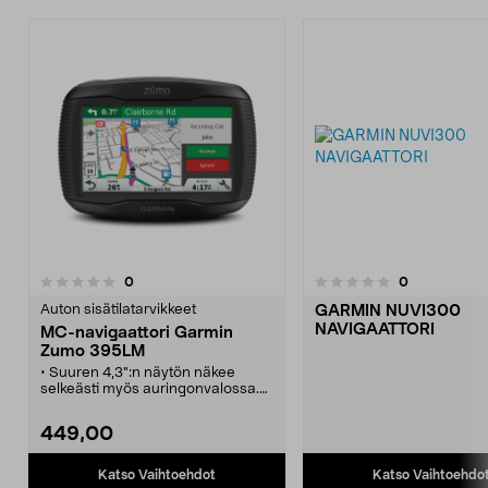
arvostelut
arvostelut
0
0
0.0 viidestä
0.0 viidestä
tähdestä
t
Auton sisätilatarvikkeet
GARMIN NUVI300
NAVIGAATTORI
MC-navigaattori Garmin
Zumo 395LM
• Suuren 4,3":n näytön näkee
selkeästi myös auringonvalossa.
• Kosketusnäyttöä voi käyttää
myös käsineet kädessä.
449,00
• Kestää huonoa säätä,
polttoainehöyryjä ja UV-valoa.
• Ohjaa matkapuhelintasi
Katso Vaihtoehdot
Katso Vaihtoehdo
navigaattorilla Bluetooth-