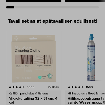
yhteyden kautta.
• Moottoripyöräkiinnike –
virransyöttö pyörän
sähköjärjestelmästä.
Tavalliset asiat epätavallisen edullisesti
4.5viidestä
arvostelut
4.5viidestä
arvostel
3809
1560
(1,00/kpl)
tähdestä
t
Keittiön puhdistus & tiskaus
Hiilihapotuslaitteet & mau
Mikrokuituliina 32 x 31 cm, 4
Hiilihappopatruuna tä
kpl
vaihto Wassermaxx, 6