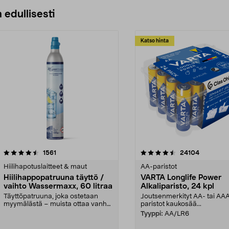
 edullisesti
Katso hinta
4.5viidestä
arvostelut
4.5viidestä
arvostelut
1561
24104
tähdestä
Hiilihapotuslaitteet & maut
AA-paristot
Hiilihappopatruuna täyttö /
VARTA Longlife Power
vaihto Wassermaxx, 60 litraa
Alkaliparisto, 24 kpl
Täyttöpatruuna, joka ostetaan
Joutsenmerkityt AA- tai AA
myymälästä – muista ottaa vanha
paristot kaukosää...
patruuna mukaasi m...
Tyyppi:
AA/LR6