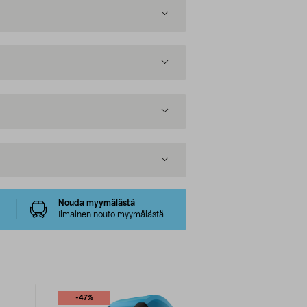
Nouda myymälästä
Ilmainen nouto myymälästä
-47%
-30%