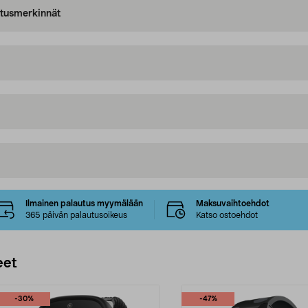
oitusmerkinnät
Ilmainen palautus myymälään
Maksuvaihtoehdot
365 päivän palautusoikeus
Katso ostoehdot
eet
-30%
-47%