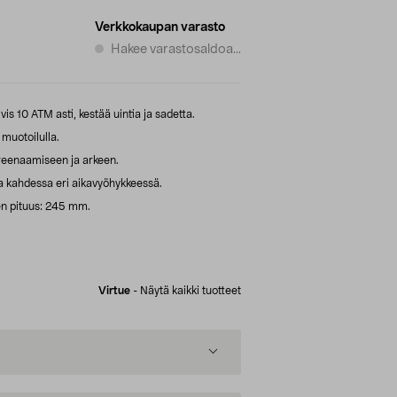
Verkkokaupan varasto
Hakee varastosaldoa...
ivis 10 ATM asti, kestää uintia ja sadetta.
 muotoilulla.
 treenaamiseen ja arkeen.
a kahdessa eri aikavyöhykkeessä.
n pituus: 245 mm.
Virtue
-
Näytä kaikki tuotteet