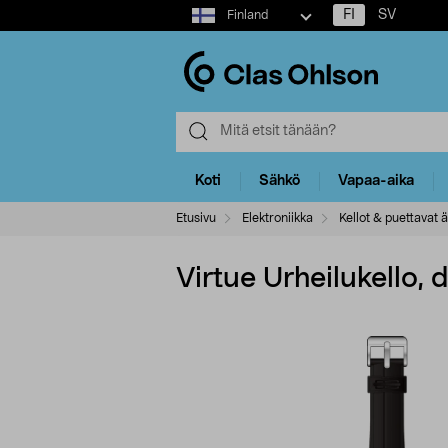
Select
FI
SV
Finland
market
Koti
Sähkö
Vapaa-aika
Etusivu
Elektroniikka
Kellot & puettavat ä
Virtue Urheilukello, 