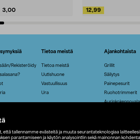
3,00
12,99
Lisää ostoskoriin
Lisää ostoskoriin
ysymyksiä
Tietoa meistä
Ajankohtaista
isään/Rekisteröidy
Tietoa meistä
Grillit
 salasana?
Uutishuone
Säilytys
ot
Vastuullisuus
Painepesurit
ria
Ura
Ruohotrimmerit
Aurinkokennovala
tä
it, että tallennamme evästeitä ja muuta seurantateknologiaa laitteelles
uksen parantamiseen ja käytön analysointiin sekä mainonnan kohdenta