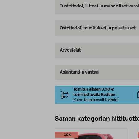
Tuotetiedot, liitteet ja mahdolliset var
Ostotiedot, toimitukset ja palautukset
Arvostelut
Asiantuntija vastaa
Toimitus alkaen 3,90 €
toimitustavalla Budbee
Katso toimitusvaihtoehdot
Saman kategorian hittituott
-30%