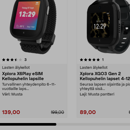
5.0 viidestä
arvostelut
5.0 viidestä
arvostelut
3
1
tähdestä
Lasten älykellot
Lasten älykellot
Xplora X6Play eSIM
Xplora XGO3 Gen 2
Kellopuhelin lapsille
Kellopuhelin lapset 4-1
vuotta
Turvallinen yhteydenpito 6–11-
Seuraa lapsen sijaintia ja p
vuotiaille laps...
yhteyttä sisä...
Väri:
Musta
Laji:
Musta pantteri
139,00
89,00
199,00