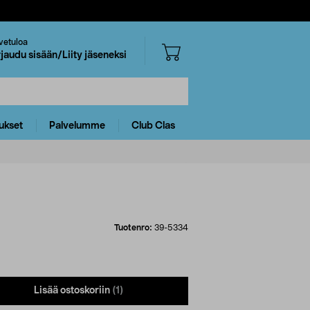
vetuloa
rjaudu sisään/Liity jäseneksi
ukset
Palvelumme
Club Clas
Tuotenro:
39-5334
Lisää ostoskoriin
(1)