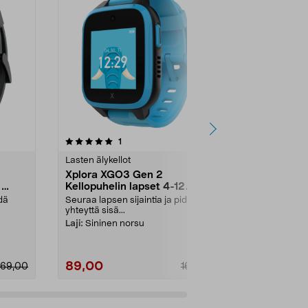
3.5 viidestä
arvostelut
5.0
1
3
tähdestä
tähdestä
Lasten älykellot
Lasten älykell
Xplora XGO3 Gen 2
Xplora X6P
2
Kellopuhelin lapset 4-12
Kellopuhelin
vuotta
idä
Seuraa lapsen sijaintia ja pidä
Turvallinen y
yhteyttä sisä...
vuotiaille laps.
Laji:
Sininen norsu
Väri:
Sininen
89,00
139,00
169,00
169,00