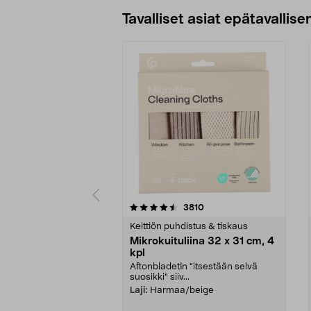
Tavalliset asiat epätavallisen
5viidestä
4.5viidestä
arvostelut
3810
tähdestä
tähdestä
Keittiön puhdistus & tiskaus
Mikrokuituliina 32 x 31 cm, 4
kpl
Aftonbladetin "itsestään selvä
suosikki" siiv...
Laji:
Harmaa/beige