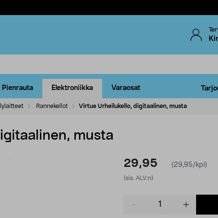
Ter
Ki
Pienrauta
Elektroniikka
Varaosat
Tarjo
lylaitteet
Rannekellot
Virtue Urheilukello, digitaalinen, musta
digitaalinen, musta
29,95
(29,95/kpl)
(sis. ALV:n)
Product
quantity