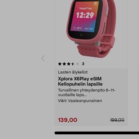
5 viidestä
3.5 viidestä
arvostelut
3
tähdestä
tähdestä
Lasten älykellot
Xplora X6Play eSIM
Kellopuhelin lapsille
Turvallinen yhteydenpito 6–11-
vuotiaille laps...
Väri:
Vaaleanpunainen
139,00
199,00