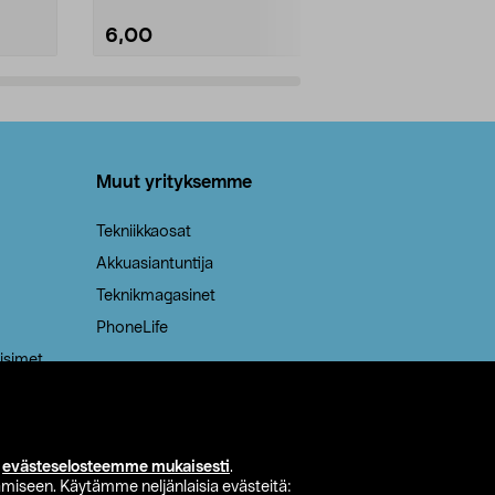
6,00
2,00
Lisää ostoskoriin
Lisää
Muut yrityksemme
Tekniikkaosat
Akkuasiantuntija
Teknikmagasinet
PhoneLife
isimet
i
evästeselosteemme mukaisesti
.
miseen. Käytämme neljänlaisia evästeitä: