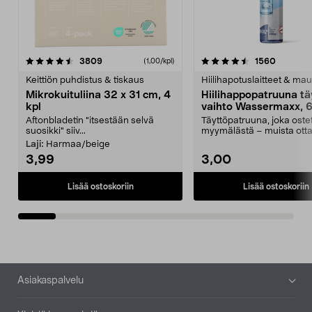
4.5viidestä
arvostelut
4.5viidestä
arvostel
3809
1560
(1,00/kpl)
tähdestä
t
Keittiön puhdistus & tiskaus
Hiilihapotuslaitteet & mau
Mikrokuituliina 32 x 31 cm, 4
Hiilihappopatruuna tä
kpl
vaihto Wassermaxx, 6
Aftonbladetin "itsestään selvä
Täyttöpatruuna, joka ost
suosikki" siiv...
myymälästä – muista ott
patruuna mukaasi m...
Laji:
Harmaa/beige
3,99
3,00
Lisää ostoskoriin
Lisää ostoskoriin
Alatunniste
Asiakaspalvelu