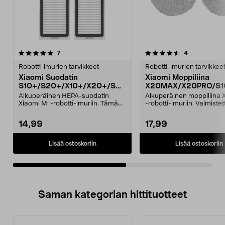
4.5viidestä
arvostelut
5.0viidestä
arvostelut
7
4
tähdestä
t
Robotti-imurien tarvikkeet
Robotti-imurien tarvikkee
Xiaomi Suodatin
Xiaomi Moppiliina
S10+/S20+/X10+/X20+/S40
X20MAX/X20PRO/S1
/H40 robotti-imuriin 2 kpl
0+, 2 kpl
Alkuperäinen HEPA-suodatin
Alkuperäinen moppiliina 
Xiaomi Mi -robotti-imuriin. Tämä
-robotti-imuriin. Valmistet
suodatin on suunnite...
kestävästä kanka...
14,99
17,99
Lisää ostoskoriin
Lisää ostoskoriin
Saman kategorian hittituotteet