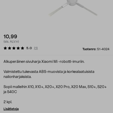
10,99
(sis. ALV:n)
5.0
(
1
)
Tuotenro:
51-4024
Alkuperäinen sivuharja Xiaomi Mi -robotti-imuriin.
Valmistettu tukevasta ABS-muovista ja korkealaatuisista
nailonharjaksista.
Sopii malleihin X10, X10+, X20+, X20 Pro, X20 Max, S10+, S20+
ja S40C
2 kpl.
Lisätietoja