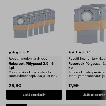
4.5 viidestä
arvostelut
5.0 viidestä
arvostelut
2
23
tähdestä
t
Robotti-imurien tarvikkeet
Robotti-imurien tarvikkee
Roborock Pölypussi 2,5l, 6
Roborock Pölypussi 2,
kpl
kpl
Roborockin alkuperäistarvike.
Roborockin alkuperäistarv
Taattu yhteensopivuus ja korkea
Taattu yhteensopivuus ja
laatu. 2,5 litran ...
laatu. 2,5 litran ...
28,90
17,99
Lisää ostoskoriin
Lisää ostoskoriin