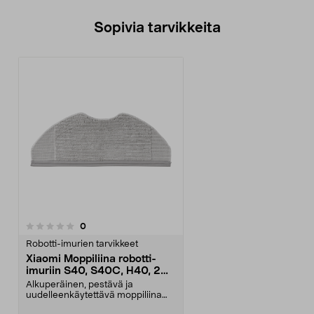
Sopivia tarvikkeita
arvostelut
0
Robotti-imurien tarvikkeet
Xiaomi Moppiliina robotti-
imuriin S40, S40C, H40, 2
kpl
Alkuperäinen, pestävä ja
uudelleenkäytettävä moppiliina
pitkään käyttöikään. Mop...