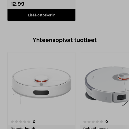
12,99
Lisää ostoskoriin
Yhteensopivat tuotteet
arvostelut
arvostelut
0
0
0.0 viidestä
tähdestä