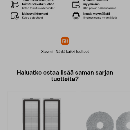
Toimitus alkaen 3,90 €
Ilmainen palautus
toimitustavalla Budbee
myymälään
Katso toimitusvaihtoehdot
365 päivän palautusoikeus
Maksuvaihtoehdot
Nouda myymälästä
Katso ostoehdot
Ilmainen nouto myymälästä
Xiaomi
-
Näytä kaikki tuotteet
Haluatko ostaa lisää saman sarjan
tuotteita?