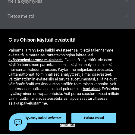
Yleisiä kysymyksiä
Tietoa meistä
Ajankohtaista
Clas Ohlson käyttää evästeitä
Muut yrityksemme
Painamalla
”Hyväksy kaikki evästeet”
sallit, että tallennamme
evästeitä ja muuta seurantateknologiaa laitteellesi
evästeselosteemme mukaisesti
. Evästeitä käytetään sivuston
Etsi myymälä
käyttökokemuksen parantamiseen ja käytön analysointiin sekä
mainonnan kohdentamiseen. Käytämme neljänlaisia evästeitä:
välttämättömät, toiminnalliset, analyyttiset ja mainosevästeet.
SE
NO
FI
Välttämättömiin evästeisiin ei tarvita suostumustasi, sillä ne ovat
välttämättömiä verkkosivuston sisällön toimimisen kannalta. Voit
FI
SV
halutessasi muuttaa asetuksiasi painamalla
Asetukset
. Evästeiden
hyväksyminen on vapaaehtoista. Voit perua suostumuksesi milloin
vain muuttamalla evästeasetuksiasi, apua saat tarvittaessa
asiakaspalvelustamme.
Hyväksy kaikki evästeet
Poista kaikki
Asetukset
Club Clas
Ostoehdot
Tietosuojaseloste
Näytä hinnat ilman ALV:a