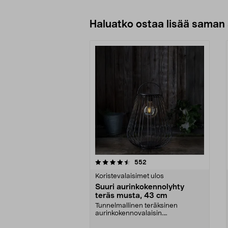
Haluatko ostaa lisää saman 
5viidestä
4.5viidestä
arvostelut
552
tähdestä
tähdestä
Koristevalaisimet ulos
Suuri aurinkokennolyhty
teräs musta, 43 cm
Tunnelmallinen teräksinen
aurinkokennovalaisin.
Retrotyylinen lasinen LED-filame...