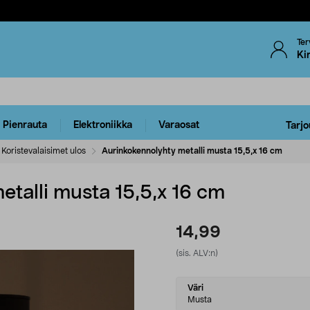
Ter
Ki
Pienrauta
Elektroniikka
Varaosat
Tarjo
Koristevalaisimet ulos
Aurinkokennolyhty metalli musta 15,5,x 16 cm
talli musta 15,5,x 16 cm
14,99
(sis. ALV:n)
Select
Väri
variant
Musta