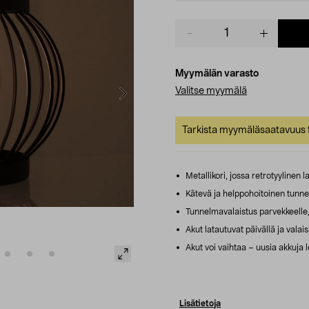
Product
quantity
Myymälän varasto
Valitse myymälä
Tarkista myymäläsaatavuus t
Metallikori, jossa retrotyylinen
Kätevä ja helppohoitoinen tunnelm
Tunnelmavalaistus parvekkeelle, 
Akut latautuvat päivällä ja valai
Akut voi vaihtaa – uusia akkuja
Lisätietoja