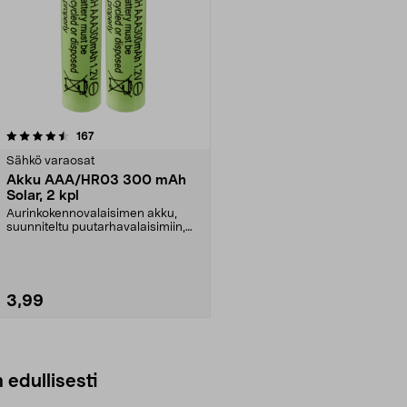
arvostelut
167
Sähkö varaosat
Akku AAA/HR03 300 mAh
Solar, 2 kpl
Aurinkokennovalaisimen akku,
suunniteltu puutarhavalaisimiin,
jotka toimivat aur...
3,99
Lisää ostoskoriin
 edullisesti