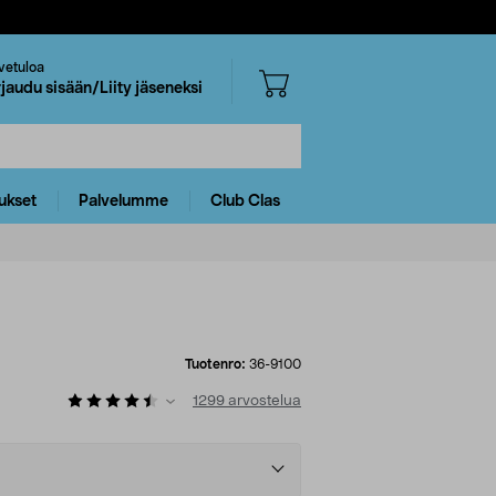
vetuloa
rjaudu sisään/Liity jäseneksi
ukset
Palvelumme
Club Clas
Tuotenro:
36-9100
1299
arvostelua