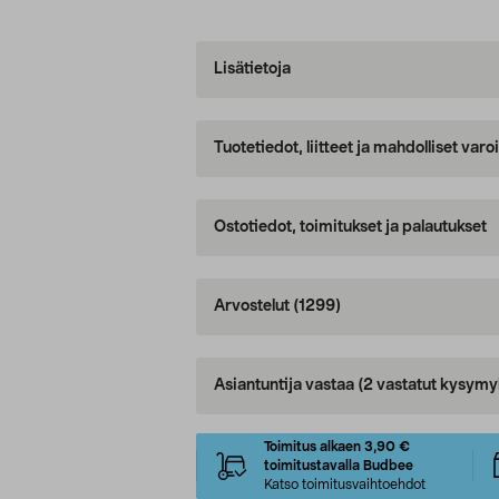
Lisätietoja
Tuotetiedot, liitteet ja mahdolliset var
Ostotiedot, toimitukset ja palautukset
Arvostelut
(1299)
Asiantuntija vastaa
(2 vastatut kysymy
Toimitus alkaen 3,90 €
toimitustavalla Budbee
Katso toimitusvaihtoehdot