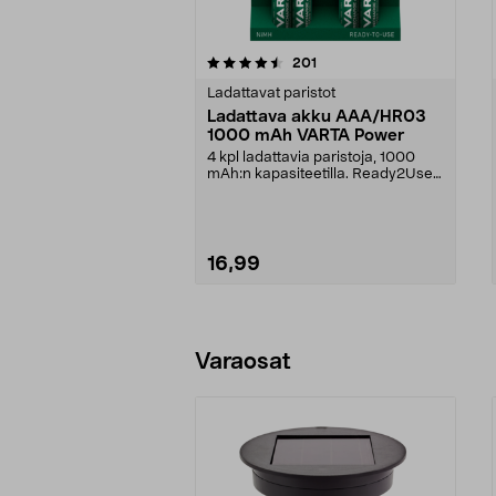
5viidestä
4.5viidestä
arvostelut
201
tähdestä
tähdestä
Ladattavat paristot
Ladattava akku AAA/HR03
1000 mAh VARTA Power
4 kpl ladattavia paristoja, 1000
mAh:n kapasiteetilla. Ready2Use
– tehtaalla val...
16,99
Lisää ostoskoriin
Varaosat