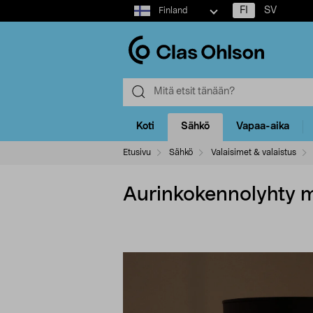
Select
FI
SV
Finland
market
Koti
Sähkö
Vapaa-aika
Etusivu
Sähkö
Valaisimet & valaistus
Aurinkokennolyhty me