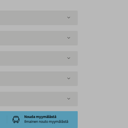
Nouda myymälästä
Ilmainen nouto myymälästä