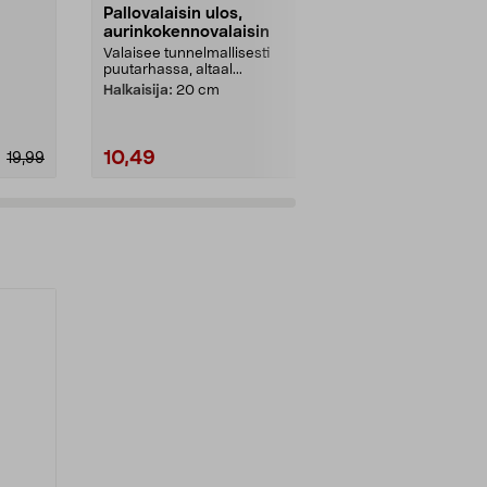
Pallovalaisin ulos,
Aurinkoken
aurinkokennovalaisin
hehkulampp
lamppua 5,
Valaisee tunnelmallisesti
Valaise juhlate
puutarhassa, altaal...
pihapuu valok
valkoinen ja to
Halkaisija:
20 cm
10,49
20,97
19,99
14,99