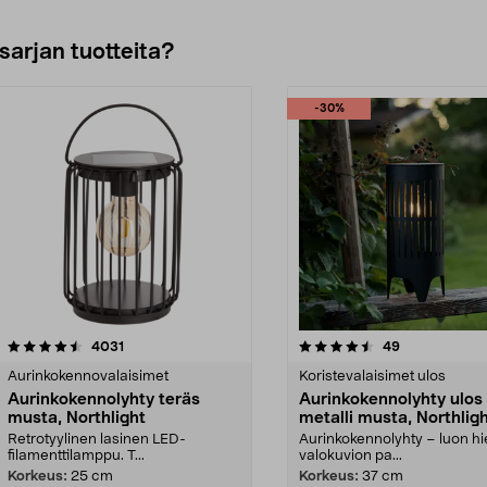
sarjan tuotteita?
-30%
4.5viidestä
arvostelut
arvostelut
4031
49
tähdestä
Aurinkokennovalaisimet
Koristevalaisimet ulos
Aurinkokennolyhty teräs
Aurinkokennolyhty ulos
musta, Northlight
metalli musta, Northlig
Retrotyylinen lasinen LED-
Aurinkokennolyhty – luon h
filamenttilamppu. T...
valokuvion pa...
Korkeus:
25 cm
Korkeus:
37 cm