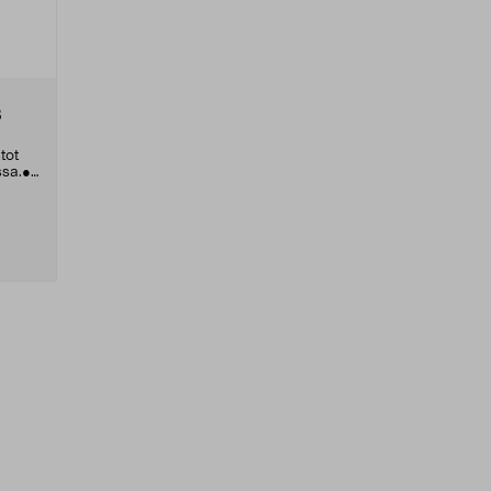
3
tot
ssa.●