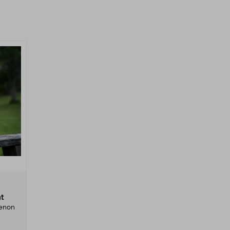
ht
ienon