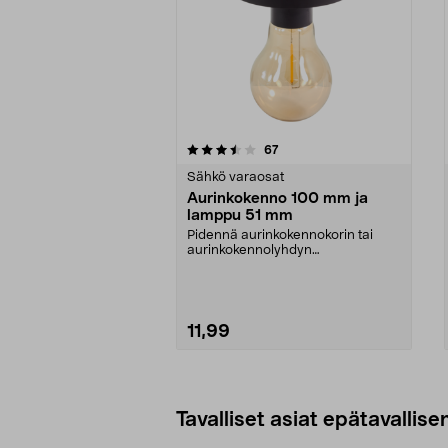
5viidestä
4.5viidestä
arvostelut
67
tähdestä
tähdestä
Sähkö varaosat
Aurinkokenno 100 mm ja
lamppu 51 mm
Pidennä aurinkokennokorin tai
aurinkokennolyhdyn
käyttöikää.Varaosa sopii seuraa...
11,99
Lisää ostoskoriin
Tavalliset asiat epätavallisen