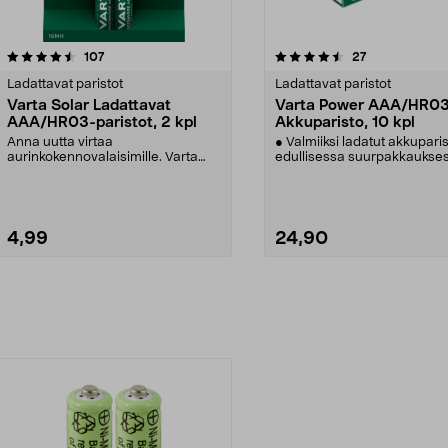
4.5viidestä
arvostelut
arvostelut
107
27
tähdestä
Ladattavat paristot
Ladattavat paristot
Varta Solar Ladattavat
Varta Power AAA/HR0
AAA/HR03-paristot, 2 kpl
Akkuparisto, 10 kpl
Anna uutta virtaa
● Valmiiksi ladatut akkuparis
aurinkokennovalaisimille. Varta
edullisessa suurpakkaukse
Solar AAA-akut aurinkokennoval...
Varta Power lada...
4,99
24,90
Lisää ostoskoriin
Lisää ostoskoriin