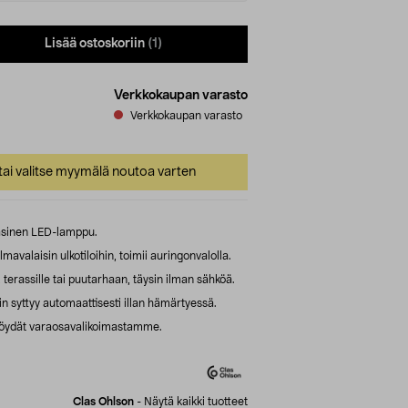
Lisää ostoskoriin
(1)
Verkkokaupan varasto
Verkkokaupan varasto
ai valitse myymälä noutoa varten
 lasinen LED-lamppu.
avalaisin ulkotiloihin, toimii auringonvalolla.
terassille tai puutarhaan, täysin ilman sähköä.
sin syttyy automaattisesti illan hämärtyessä.
 löydät varaosavalikoimastamme.
Clas Ohlson
-
Näytä kaikki tuotteet