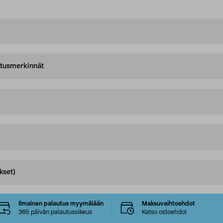
oitusmerkinnät
kset)
Ilmainen palautus myymälään
Maksuvaihtoehdot
365 päivän palautusoikeus
Katso ostoehdot