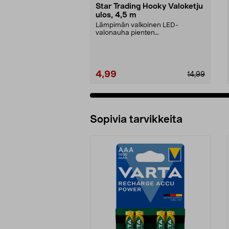
Star Trading Hooky Valoketju
ulos, 4,5 m
Lämpimän valkoinen LED-
valonauha pienten
hehkulamppujen muodossa. Star
Trading H...
4,99
14,99
Sopivia tarvikkeita