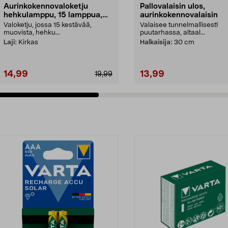
Aurinkokennovaloketju
Pallovalaisin ulos,
hehkulamppu, 15 lamppua,
aurinkokennovalaisin
7,2 m
Valoketju, jossa 15 kestävää,
Valaisee tunnelmallisesti
muovista, hehku...
puutarhassa, altaal...
Laji:
Kirkas
Halkaisija:
30 cm
14,99
13,99
19,99