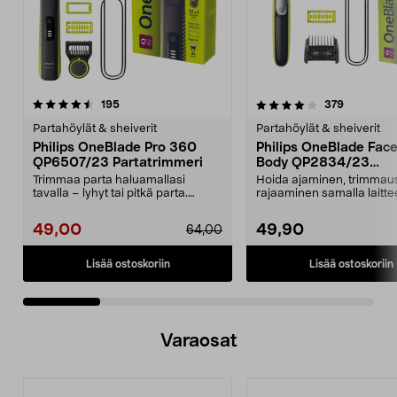
4.0 viidestä
arvostelut
3.5 viidestä
arvostelut
195
379
tähdestä
t
Partahöylät & sheiverit
Partahöylät & sheiverit
Philips OneBlade Pro 360
Philips OneBlade Fac
QP6507/23 Partatrimmeri
Body QP2834/23
Sähkökäyttöinen part
Trimmaa parta haluamallasi
Hoida ajaminen, trimmaus
tavalla – lyhyt tai pitkä parta.
rajaaminen samalla laittee
Philips OneBlade Pro...
Philips OneBlade QP28...
49,00
49,90
64,00
Lisää ostoskoriin
Lisää ostoskoriin
Varaosat