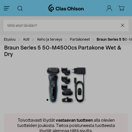
Etusivu
Koti
Keho ja terveys
Partakoneet
Braun Series 5 50-
Braun Series 5 50-M4500cs Partakone Wet &
Dry
Toivottavasti löydät
vastaavan tuotteen
alla olevien
tuotteiden joukosta.
Tietoa poistuneesta tuotteesta
löydät alempaa tältä sivulta.