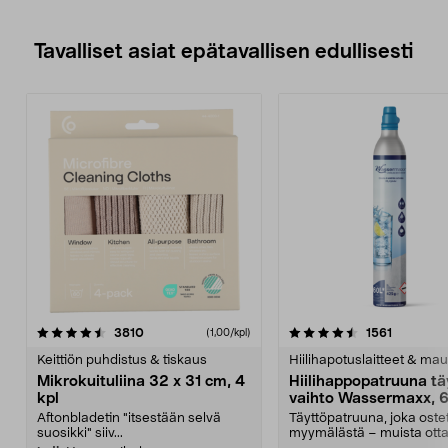
Tavalliset asiat epätavallisen edullisesti
4.5viidestä
arvostelut
4.5viidestä
arvostelu
3810
1561
(1,00/kpl)
tähdestä
t
Keittiön puhdistus & tiskaus
Hiilihapotuslaitteet & mau
Mikrokuituliina 32 x 31 cm, 4
Hiilihappopatruuna tä
kpl
vaihto Wassermaxx, 6
Aftonbladetin "itsestään selvä
Täyttöpatruuna, joka ost
suosikki" siiv...
myymälästä – muista ott