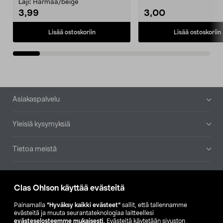
patruuna mukaasi m...
Laji:
Harmaa/beige
3,99
3,00
Lisää ostoskoriin
Lisää ostoskoriin
Alatunniste
Asiakaspalvelu
Yleisiä kysymyksiä
Tietoa meistä
Ajankohtaista
Clas Ohlson käyttää evästeitä
Muut yrityksemme
Painamalla
”Hyväksy kaikki evästeet”
sallit, että tallennamme
evästeitä ja muuta seurantateknologiaa laitteellesi
evästeselosteemme mukaisesti
. Evästeitä käytetään sivuston
Etsi myymälä