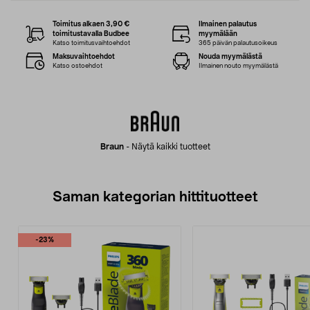
Toimitus alkaen 3,90 €
Ilmainen palautus
toimitustavalla Budbee
myymälään
Katso toimitusvaihtoehdot
365 päivän palautusoikeus
Maksuvaihtoehdot
Nouda myymälästä
Katso ostoehdot
Ilmainen nouto myymälästä
Braun
-
Näytä kaikki tuotteet
Saman kategorian hittituotteet
-23%