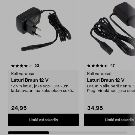
4.5viidestä
arvostelut
4.5viidestä
arvostelut
53
47
tähdestä
t
Koti varaosat
Koti varaosat
Laturi Braun 12 V
Laturi Braun 12 V
12 V:n laturi, joka sopii Oral-B:n
Braunin alkuperäinen 12 
ladattavaan matkakoteloon sekä
Plug -virtalähde, joka sopi
moniin Braunin...
B:n ladattav...
24,95
34,95
Lisää ostoskoriin
Lisää ostoskoriin