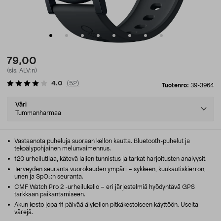
79,00
(sis. ALV:n)
4.0
(
52
)
Tuotenro:
39-3964
Select
Väri
variant
Tummanharmaa
Vastaanota puheluja suoraan kellon kautta. Bluetooth-puhelut ja
tekoälypohjainen melunvaimennus.
120 urheilutilaa, kätevä lajien tunnistus ja tarkat harjoitusten analyysit.
Terveyden seuranta vuorokauden ympäri – sykkeen, kuukautiskierron,
unen ja SpO₂:n seuranta.
CMF Watch Pro 2 -urheilukello – eri järjestelmiä hyödyntävä GPS
tarkkaan paikantamiseen.
Akun kesto jopa 11 päivää älykellon pitkäkestoiseen käyttöön. Useita
värejä.