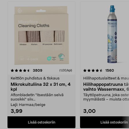
4.5viidestä
arvostelut
4.5viidestä
arvostel
3809
1560
(1,00/kpl)
tähdestä
t
Keittiön puhdistus & tiskaus
Hiilihapotuslaitteet & mau
Mikrokuituliina 32 x 31 cm, 4
Hiilihappopatruuna tä
kpl
vaihto Wassermaxx, 6
Aftonbladetin "itsestään selvä
Täyttöpatruuna, joka ost
suosikki" siiv...
myymälästä – muista ott
patruuna mukaasi m...
Laji:
Harmaa/beige
3,99
3,00
Lisää ostoskoriin
Lisää ostoskoriin