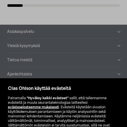
Alatunniste
Asiakaspalvelu
Yleisiä kysymyksiä
Tietoa meistä
Ajankohtaista
Clas Ohlson käyttää evästeitä
Muut yrityksemme
Painamalla
”Hyväksy kaikki evästeet”
sallit, että tallennamme
Etsi myymälä
evästeitä ja muuta seurantateknologiaa laitteellesi
evästeselosteemme mukaisesti
. Evästeitä käytetään sivuston
käyttökokemuksen parantamiseen ja käytön analysointiin sekä
mainonnan kohdentamiseen. Käytämme neljänlaisia evästeitä:
SE
NO
FI
välttämättömät, toiminnalliset, analyyttiset ja mainosevästeet.
Välttämättömiin evästeisiin ei tarvita suostumustasi, sillä ne ovat
FI
SV