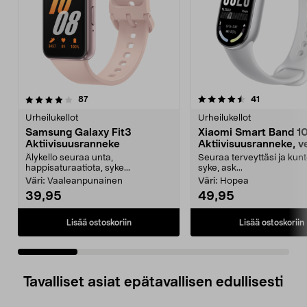
4.5 viidestä
arvostelut
4.5 viidestä
arvostelut
87
41
tähdestä
t
Urheilukellot
Urheilukellot
Samsung Galaxy Fit3
Xiaomi Smart Band 1
Aktiivisuusranneke
Aktiivisuusranneke, ve
Älykello seuraa unta,
Seuraa terveyttäsi ja kunt
happisaturaatiota, syke...
syke, ask...
Väri:
Vaaleanpunainen
Väri:
Hopea
39,95
49,95
Lisää ostoskoriin
Lisää ostoskoriin
Tavalliset asiat epätavallisen edullisesti