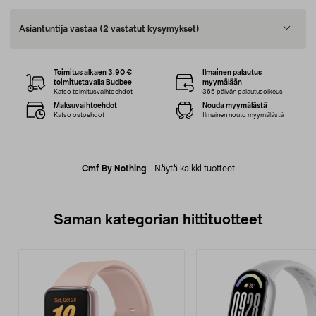
Asiantuntija vastaa
(2 vastatut kysymykset)
Toimitus alkaen 3,90 €
Ilmainen palautus
toimitustavalla Budbee
myymälään
Katso toimitusvaihtoehdot
365 päivän palautusoikeus
Maksuvaihtoehdot
Nouda myymälästä
Katso ostoehdot
Ilmainen nouto myymälästä
Cmf By Nothing
-
Näytä kaikki tuotteet
Saman kategorian hittituotteet