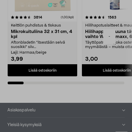
4.5viidestä
arvostelut
4.5viidestä
arvostelu
3814
1563
(1,00/kpl)
tähdestä
t
Keittiön puhdistus & tiskaus
Hiilihapotuslaitteet & mau
Mikrokuituliina 32 x 31 cm, 4
Hiilihappopatruuna tä
-
kpl
vaihto Wassermaxx, 6
Aftonbladetin "itsestään selvä
Täyttöpatruuna, joka ost
suosikki" siiv...
myymälästä – muista ott
patruuna mukaasi m...
Laji:
Harmaa/beige
3,99
3,00
Lisää ostoskoriin
Lisää ostoskoriin
Alatunniste
Asiakaspalvelu
Yleisiä kysymyksiä