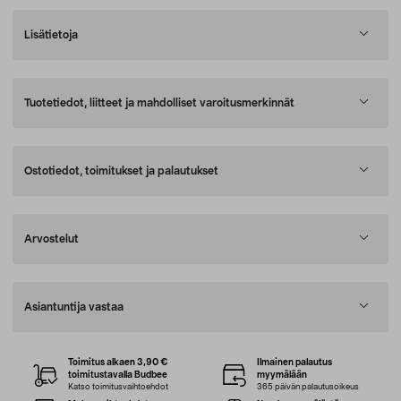
Lisätietoja
Tuotetiedot, liitteet ja mahdolliset varoitusmerkinnät
Ostotiedot, toimitukset ja palautukset
Arvostelut
Asiantuntija vastaa
Toimitus alkaen 3,90 €
Ilmainen palautus
toimitustavalla Budbee
myymälään
Katso toimitusvaihtoehdot
365 päivän palautusoikeus