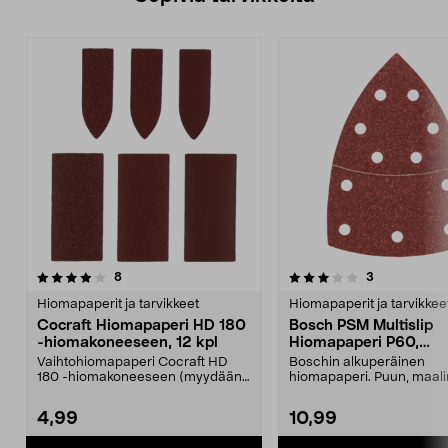
3.5viidestä
arvostelut
4.0viidestä
arvostelut
8
3
tähdestä
t
Hiomapaperit ja tarvikkeet
Hiomapaperit ja tarvikkee
Cocraft Hiomapaperi HD 180
Bosch PSM Multislip
-hiomakoneeseen, 12 kpl
Hiomapaperi P60,
102x62x93 mm, 10 kp
Vaihtohiomapaperi Cocraft HD
Boschin alkuperäinen
180 -hiomakoneeseen (myydään
hiomapaperi. Puun, maali
erikseen). Cocraft-hio...
metalin hiontaan. Tarrakiinn
4,99
10,99