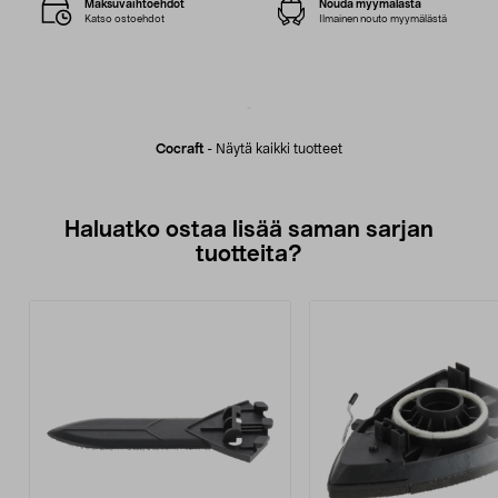
Maksuvaihtoehdot
Nouda myymälästä
Katso ostoehdot
Ilmainen nouto myymälästä
Cocraft
-
Näytä kaikki tuotteet
Haluatko ostaa lisää saman sarjan
tuotteita?