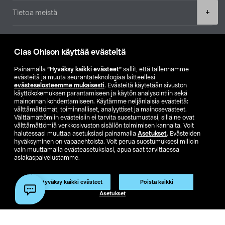
Product
+
Tietoa meistä
quantity
Ajankohtaista
Clas Ohlson käyttää evästeitä
Muut yrityksemme
Painamalla
”Hyväksy kaikki evästeet”
sallit, että tallennamme
evästeitä ja muuta seurantateknologiaa laitteellesi
evästeselosteemme mukaisesti
. Evästeitä käytetään sivuston
Etsi myymälä
käyttökokemuksen parantamiseen ja käytön analysointiin sekä
mainonnan kohdentamiseen. Käytämme neljänlaisia evästeitä:
välttämättömät, toiminnalliset, analyyttiset ja mainosevästeet.
SE
NO
FI
Välttämättömiin evästeisiin ei tarvita suostumustasi, sillä ne ovat
välttämättömiä verkkosivuston sisällön toimimisen kannalta. Voit
FI
SV
halutessasi muuttaa asetuksiasi painamalla
Asetukset
. Evästeiden
hyväksyminen on vapaaehtoista. Voit perua suostumuksesi milloin
vain muuttamalla evästeasetuksiasi, apua saat tarvittaessa
asiakaspalvelustamme.
Hyväksy kaikki evästeet
Poista kaikki
Lisää ostoskoriin
(1)
Asetukset
Club Clas
Ostoehdot
Tietosuojaseloste
Näytä hinnat ilman ALV:a