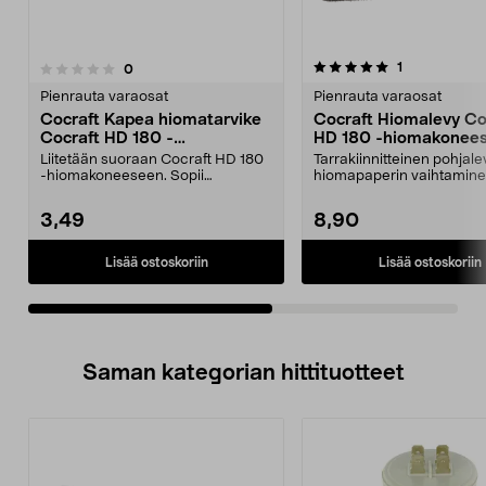
5.0viidestä
arvostelut
1
arvostelut
0
0.0 viidestä
tähdestä
t
Pienrauta varaosat
Pienrauta varaosat
Cocraft Kapea hiomatarvike
Cocraft Hiomalevy Co
Cocraft HD 180 -
HD 180 -hiomakonee
hiomakoneeseen
Liitetään suoraan Cocraft HD 180
Tarrakiinnitteinen pohjale
-hiomakoneeseen. Sopii
hiomapaperin vaihtamine
yksityiskohtaiseen hiont...
kiinnitys helppoa. Yh...
3,49
8,90
Lisää ostoskoriin
Lisää ostoskoriin
Saman kategorian hittituotteet