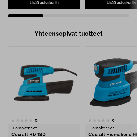
Lisää ostoskoriin
Lisää ostoskoriin
Yhteensopivat tuotteet
arvostelut
arvostelut
0
0
0.0 viidestä
tähdestä
Hiomakoneet
Hiomakoneet
Cocraft HD 180
Cocraft Hiomakone H