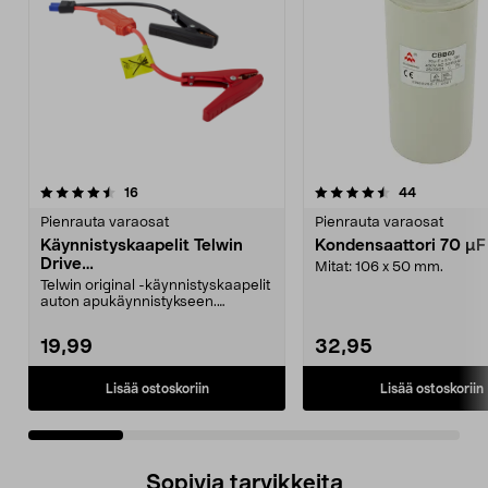
4.5 viidestä
arvostelut
4.5 viidestä
arvostelut
16
44
tähdestä
t
Pienrauta varaosat
Pienrauta varaosat
Käynnistyskaapelit Telwin
Kondensaattori 70 µ
Drive
Mitat: 106 x 50 mm.
Mini/9000/13000/1250/150
Telwin original -käynnistyskaapelit
0/1750, EC5
auton apukäynnistykseen.
Käynnistyskaapelit ...
19,99
32,95
Lisää ostoskoriin
Lisää ostoskoriin
Sopivia tarvikkeita