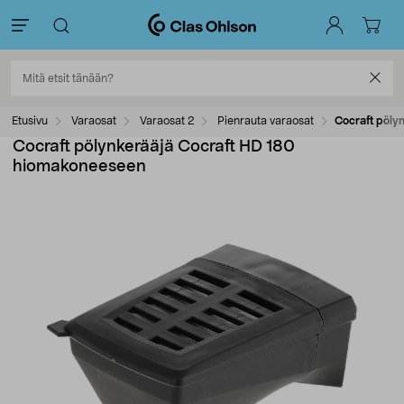
Etusivu
Varaosat
Varaosat 2
Pienrauta varaosat
Cocraft pöly
Cocraft pölynkerääjä Cocraft HD 180
hiomakoneeseen