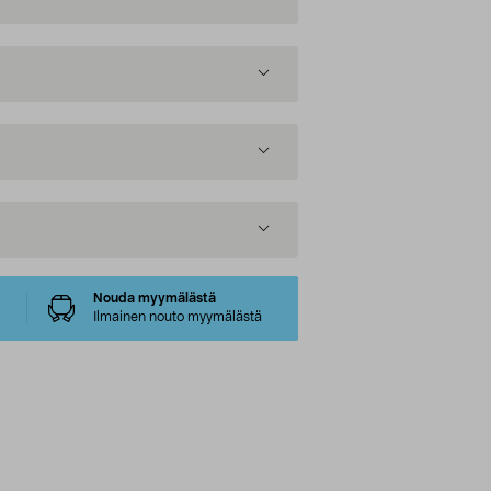
Nouda myymälästä
Ilmainen nouto myymälästä