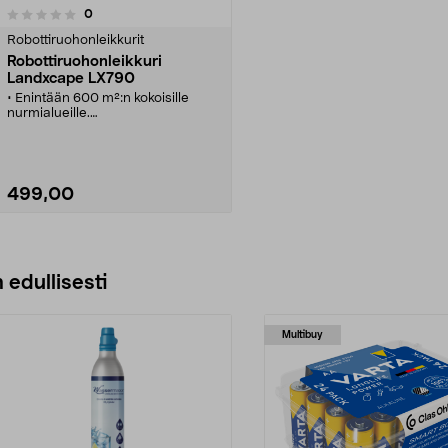
arvostelut
0
Robottiruohonleikkurit
Robottiruohonleikkuri
Landxcape LX790
• Enintään 600 m²:n kokoisille
nurmialueille.
• Jätä ruohonleikkuu
robottiruohonleikkurin tehtäväksi,
niin aikaa vapautuu muuhun.
• Ajastin, säädettävä
leikkuukorkeus, sadetunnistin ja
499,00
monia muita käteviä toimintoja
Katso Vaihtoehdot
 edullisesti
Multibuy