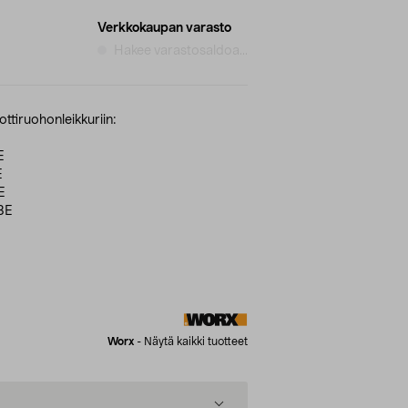
Verkkokaupan varasto
Hakee varastosaldoa...
ottiruohonleikkuriin:
E
E
E
3E
Worx
-
Näytä kaikki tuotteet