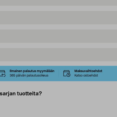
Ilmainen palautus myymälään
Maksuvaihtoehdot
365 päivän palautusoikeus
Katso ostoehdot
sarjan tuotteita?