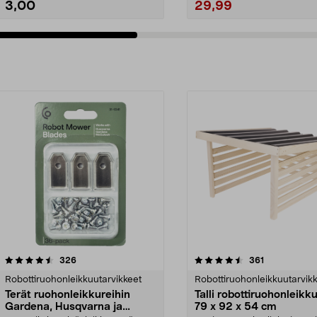
3,00
29,99
4.5viidestä
arvostelut
4.0viidestä
arvostelut
326
361
tähdestä
Robottiruohonleikkuutarvikkeet
Robottiruohonleikkuutarvik
Terät ruohonleikkureihin
Talli robottiruohonleikkur
Gardena, Husqvarna ja
79 x 92 x 54 cm