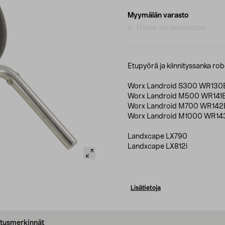
Myymälän varasto
Hakee varastosaldoa...
Etupyörä ja kiinnityssanka rob
Worx Landroid S300 WR130
Worx Landroid M500 WR141
Worx Landroid M700 WR142
Worx Landroid M1000 WR14
Landxcape LX790
Landxcape LX812i
Lisätietoja
oitusmerkinnät