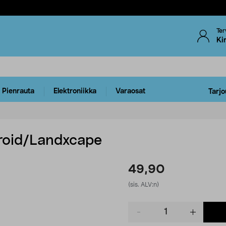
Ter
Ki
Pienrauta
Elektroniikka
Varaosat
Tarjo
roid/Landxcape
49,90
(sis. ALV:n)
Product
quantity