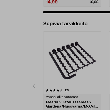
14,99
19,99
Sopivia tarvikkeita
5viidestä
4.5viidestä
arvostelut
26
tähdestä
tähdestä
Vapaa-aika varaosat
Maaruuvi latausasemaan
Gardena/Husqvarna/McCullo