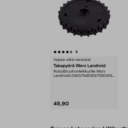
5viidestä
arvostelut
5
tähdestä
Vapaa-aika varaosat
Takapyörä Worx Landroid
Robottiruohonleikkurille Worx
Landroid1.0WG754EWG755EWG7
56EWG757EWG758EWG790EWG
7...
45,90
Lisää ostoskoriin