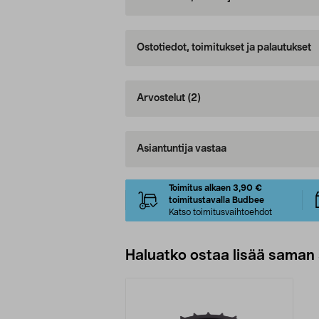
Ostotiedot, toimitukset ja palautukset
Arvostelut
(2)
Asiantuntija vastaa
Toimitus alkaen 3,90 €
toimitustavalla Budbee
Katso toimitusvaihtoehdot
Haluatko ostaa lisää saman 