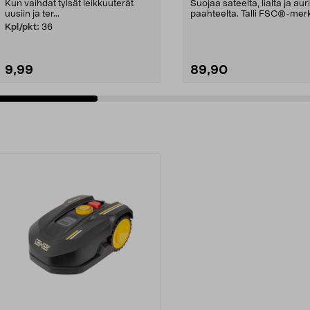
McCulloch
Kun vaihdat tylsät leikkuuterät
Suojaa sateelta, lialta ja au
uusiin ja ter...
paahteelta. Talli FSC®-merk
puuta. Help...
Kpl/pkt:
36
9,99
89,90
Lisää ostoskoriin
Lisää ostoskoriin