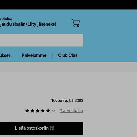
vetuloa
rjaudu sisään/Liity jäseneksi
ukset
Palvelumme
Club Clas
Tuotenro:
51-3393
2
arvostelua
Lisää ostoskoriin
(1)