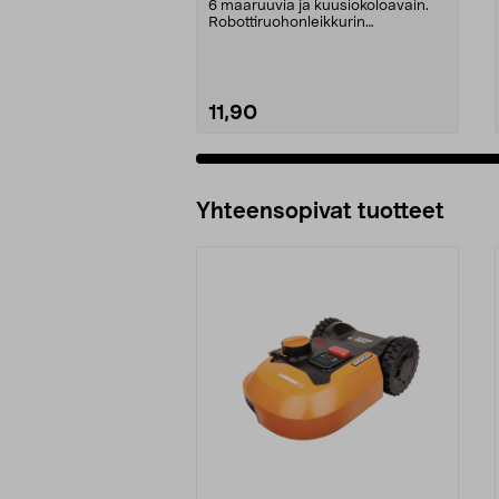
ch
6 maaruuvia ja kuusiokoloavain.
Robottiruohonleikkurin
latausasemaan. Sopii mm. ...
11,90
Lisää ostoskoriin
Yhteensopivat tuotteet