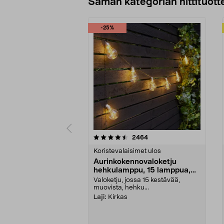
Saman kategorian hittituott
-25%
5 viidestä
4.5 viidestä
arvostelut
2464
tähdestä
tähdestä
Koristevalaisimet ulos
Aurinkokennovaloketju
hehkulamppu, 15 lamppua,
7,2 m
Valoketju, jossa 15 kestävää,
muovista, hehku...
Laji:
Kirkas