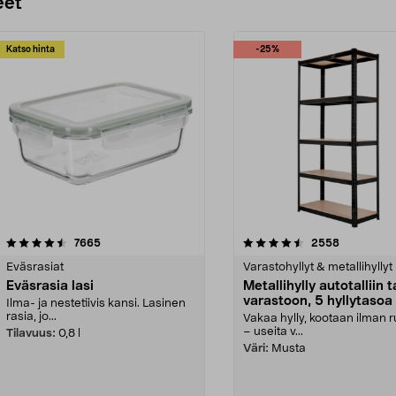
eet
Katso hinta
-25%
4.5 viidestä
arvostelut
4.5 viidestä
arvostelut
7665
2558
tähdestä
Eväsrasiat
Varastohyllyt & metallihyllyt
Eväsrasia lasi
Metallihylly autotalliin t
varastoon, 5 hyllytasoa
Ilma- ja nestetiivis kansi. Lasinen
rasia, jo...
Vakaa hylly, kootaan ilman 
– useita v...
Tilavuus:
0,8 l
Väri:
Musta