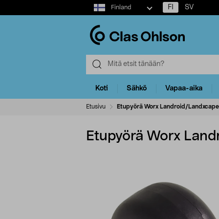
Select
FI
SV
Finland
market
Koti
Sähkö
Vapaa-aika
Etusivu
Etupyörä Worx Landroid/Landxcape
Etupyörä Worx Land