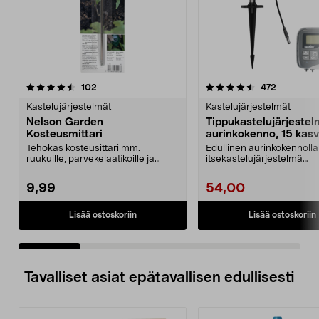
4.5 viidestä
arvostelut
4.5 viidestä
arvostelut
102
472
tähdestä
t
Kastelujärjestelmät
Kastelujärjestelmät
Nelson Garden
Tippukastelujärjestel
Kosteusmittari
aurinkokenno, 15 kasvi
Tehokas kosteusittari mm.
Edullinen aurinkokennolla
ruukuille, parvekelaatikoille ja
itsekastelujärjestelmä
kukkapenkeille. Nelso...
kasvimaalle, lavakauluk...
9,99
54,00
Lisää ostoskoriin
Lisää ostoskoriin
Tavalliset asiat epätavallisen edullisesti