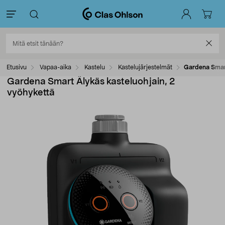
Etusivu
Vapaa-aika
Kastelu
Kastelujärjestelmät
Gardena Smart
Gardena Smart Älykäs kasteluohjain, 2
vyöhykettä