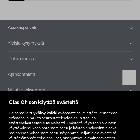
Alatunniste
Asiakaspalvelu
Yleisiä kysymyksiä
Tietoa meistä
Ajankohtaista
Product
+
quantity
Muut yrityksemme
Clas Ohlson käyttää evästeitä
Etsi myymälä
Painamalla
”Hyväksy kaikki evästeet”
sallit, että tallennamme
evästeitä ja muuta seurantateknologiaa laitteellesi
SE
NO
FI
evästeselosteemme mukaisesti
. Evästeitä käytetään sivuston
käyttökokemuksen parantamiseen ja käytön analysointiin sekä
FI
SV
mainonnan kohdentamiseen. Käytämme neljänlaisia evästeitä:
välttämättömät, toiminnalliset, analyyttiset ja mainosevästeet.