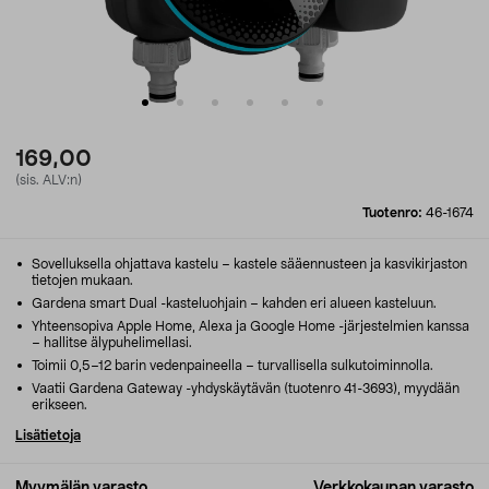
169,00
(sis. ALV:n)
Tuotenro:
46-1674
Sovelluksella ohjattava kastelu – kastele sääennusteen ja kasvikirjaston
tietojen mukaan.
Gardena smart Dual -kasteluohjain – kahden eri alueen kasteluun.
Yhteensopiva Apple Home, Alexa ja Google Home -järjestelmien kanssa
– hallitse älypuhelimellasi.
Toimii 0,5–12 barin vedenpaineella – turvallisella sulkutoiminnolla.
Vaatii Gardena Gateway -yhdyskäytävän (tuotenro 41-3693), myydään
erikseen.
Lisätietoja
Myymälän varasto
Verkkokaupan varasto