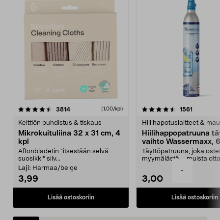
4.5viidestä
arvostelut
4.5viidestä
arvostelu
3814
1561
(1,00/kpl)
tähdestä
t
Keittiön puhdistus & tiskaus
Hiilihapotuslaitteet & mau
Mikrokuituliina 32 x 31 cm, 4
Hiilihappopatruuna tä
kpl
vaihto Wassermaxx, 6
Aftonbladetin "itsestään selvä
Täyttöpatruuna, joka ost
suosikki" siiv...
myymälästä – muista ott
patruuna mukaasi m...
Laji:
Harmaa/beige
-
3,99
3,00
Lisää ostoskoriin
Lisää ostoskoriin