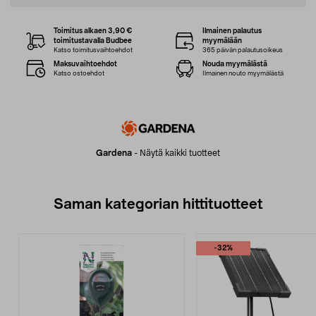
Toimitus alkaen 3,90 €
Ilmainen palautus
toimitustavalla Budbee
myymälään
Katso toimitusvaihtoehdot
365 päivän palautusoikeus
Maksuvaihtoehdot
Nouda myymälästä
Katso ostoehdot
Ilmainen nouto myymälästä
Gardena
-
Näytä kaikki tuotteet
Saman kategorian hittituotteet
-32%